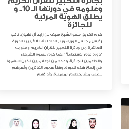
بجائزة التحبير للقرآن الكريم
مجلس الأعمال الإماراتي الهندي:
العلاقات الاقتصادية والاستثمارية ب
وعلومه في دورتها الـ 10.. و
البلدين تشهد نموا متسارعا
يطلق الهوية المرئية
للجائزة
كرم الفريق سمو الشيخ سيف بن زايد آل نهيان، نائب
رئيس مجلس الوزراء وزير الداخلية، الفائزين بالدورة
العاشرة من جائزة التحبير للقرآن الكريم وعلومه
“دورة عام الاستدامة”، كما كرم سموه الشركاء
والداعمين للجائزة، وعدد من الإعلاميين الذين أسهموا
في إنجاح هذه الدورة. وهنأ سموه الفائزين وأسرهم
على مشاركتهم المتميزة، وأدائهم...