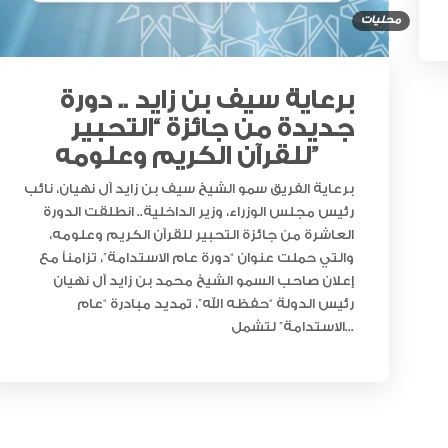
محليات
برعاية سيف بن زايد .. دورة
جديدة من جائزة “التحبير
للقرآن الكريم وعلومه”
برعاية الفريق سمو الشيخ سيف بن زايد آل نهيان، نائب
رئيس مجلس الوزراء، وزير الداخلية.. انطلقت الدورة
العاشرة من جائزة التحبير للقرآن الكريم وعلومه،
والتي حملت عنوان “دورة عام الاستدامة”، تزامناً مع
إعلان صاحب السمو الشيخ محمد بن زايد آل نهيان
رئيس الدولة “حفظه الله”، تمديد مبادرة “عام
الاستدامة” لتشمل...