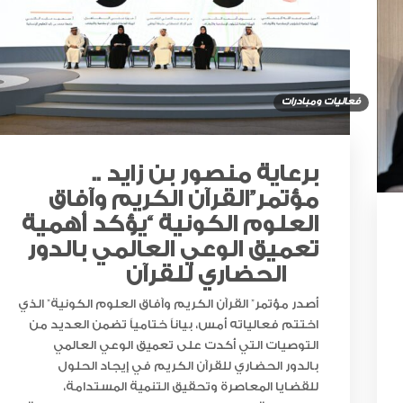
فعاليات ومبادرات
“أبوظبي لألعاب القوى” يحصد 58
ميدالية و10 أرقام قياسية في كأ
الإمارات
برعاية منصور بن زايد ..
مؤتمر”القرآن الكريم وآفاق
العلوم الكونية “يؤكد أهمية
الإمارات ترسخ ريادتها العالمية في ا
الأدوية المبتكرة لتعزيز صحة المجتمع
تعميق الوعي العالمي بالدور
الحضاري للقرآن
أصدر مؤتمر” القرآن الكريم وآفاق العلوم الكونية” الذي
اختتم فعالياته أمس، بياناً ختامياً تضمن العديد من
البرتغال ويحل وصيفا في المجر
التوصيات التي أكدت على تعميق الوعي العالمي
بالدور الحضاري للقرآن الكريم في إيجاد الحلول
للقضايا المعاصرة وتحقيق التنمية المستدامة،
الإمارات تعزز ريادتها العالمية في ج