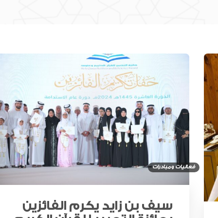
سوق دبي المالي يحصل على اعتراف
هيئة الرقابة على الأسواق المالية
السويسرية كمنصة تداول أجنبية
سبيس 42 تعلن دخول ثلاثة أقمار
“فورسايت” مرحلة التشغيل الكامل
فعاليات ومبادرات
للرخصة المصرفية من المصرف
المركزي
سيف بن زايد يكرم الفائزين