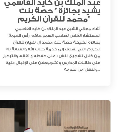
عبد الملك بن كايد القاسمي
يشيد بجائزة ” حصة بنت
محمد للقرآن الكريم”
أشاد معالي الشيخ عبد الملك بن كايد القاسمي
المستشار الخاص لصاحب السمو حاكم رأس الخيمة
بجائزة الشيخة حصة بنت محمد آل نهيان للقرآن
الكريم، التي تهدف إلى خدمة كتاب الله والعناية به
من خلال تشجيع النشء على حفظه وإتقانه، والتركيز
على طالبات المدارس وتشجيعهن على الإقبال عليه
والنهل من علومه...