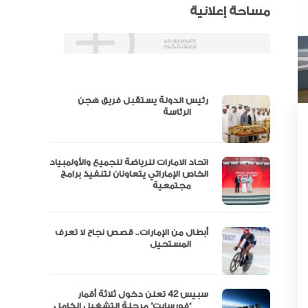
مساحة إعلانية
رئيس الدولة يستقبل فريق هجن
س
الرئاسة
اتحاد الامارات للرياضة للجميع والأولمبياد
عتماد
الخاص الإماراتي يتعاونان لتنفيذ برامج
مجتمعية
أبطال من الإمارات.. قصص نجاح لا تعرف
“الإمارات للدراجات” يتوج بلقب طواف
المستحيل
سبيس 42 تعلن دخول ثلاثة أقمار
مال
“فورسايت” مرحلة التشغيل الكامل