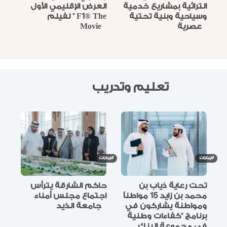
التراثية بمشاريع خدمية
العرض الإقليمي الأول
وسياحية وبنية تحتية
لفيلم ” F1® The
عصرية
Movie
تعليم وتدريب
الإمارات
الإمارات
تحت رعاية ذياب بن
حاكم الشارقة يترأس
محمد بن زايد 15 مواطناً
اجتماع مجلس أمناء
ومواطنة يشاركون في
جامعة الذيد
برنامج “كفاءات وطنية
في مجموعة البنك