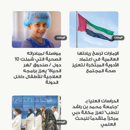
الإمارات
الإمارات
الإمارات ترسخ ريادتها
مواصلة لمبادراته
العالمية في اعتماد
الصحية التي شملت 10
الأدوية المبتكرة لتعزيز
دول / صندوق “نهر
صحة المجتمع
الحياة” يعزز برامجه
العلاجية للأطفال داخل
الدولة
الدراسات العليا بـ
“جامعة محمد بن راشد
للطب” تعزز مكانة دبي
مركزاً متقدماً للبحث
الإمارات
العلمي