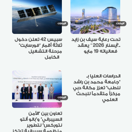
الإمارات
الإمارات
تحت رعاية سيف بن زايد
سبيس 42 تعلن دخول
..”آيسنار 2026″ يعقد
ثلاثة أقمار “فورسايت”
فعالياته 19 مايو
مرحلة التشغيل
الكامل
الدراسات العليا بـ
“جامعة محمد بن راشد
للطب” تعزز مكانة دبي
مركزاً متقدماً للبحث
الإمارات
العلمي
تعاون بين “الأمن
السيبراني” و”بالو ألتو
نتوركس” لتطوير
منظومة سيبرانية ترتكز