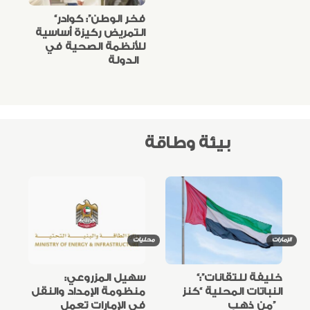
“فخر الوطن”: كوادر
التمريض ركيزة أساسية
للأنظمة الصحية في
الدولة
بيئة وطاقة
الإمارات
محليات
“خليفة للتقانات”:
سهيل المزروعي:
النباتات المحلية “كنز
منظومة الإمداد والنقل
من ذهب”
في الإمارات تعمل