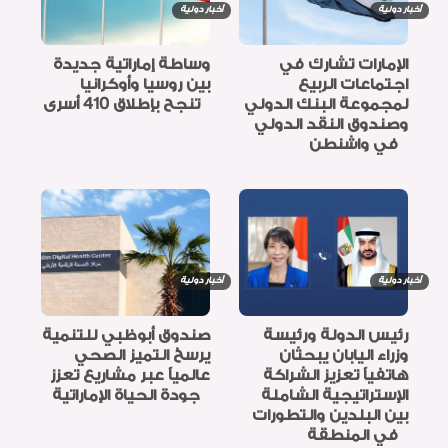
أخبار دولية
أخبار دولية
الإمارات تشارك في
وساطة إماراتية جديدة
اجتماعات الربيع
بين روسيا وأوكرانيا
لمجموعة البنك الدولي
تنجح بإطلاق 410 أسرى
وصندوق النقد الدولي
في واشنطن
أخبار دولية
أخبار دولية
رئيس الدولة ورئيسة
صندوق أبوظبي للتنمية
وزراء اليابان يبحثان
يرسخ التميز الصحي
هاتفياً تعزيز الشراكة
عالمياً عبر مشاريع تعزز
الإستراتيجية الشاملة
جودة الحياة الإماراتية
بين البلدين والتطورات
في المنطقة