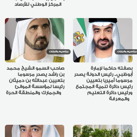
المركز الوطني للأرصاد
مراسيم وقرارات
مراسيم وقرارات
بصفته حاكما لإمارة
صاحب السمو الشيخ محمد
أبوظبي.. رئيس الدولة يصدر
بن راشد يصدر مرسوما
مرسوما أميريا بتعيين
بتعيين عبدالله بن دميثان
رئيس دائرة تنمية المجتمع
رئيسا لمؤسسة الموانئ
ورئيس دائرة التعليم
والجمارك والمنطقة الحرة
والمعرفة