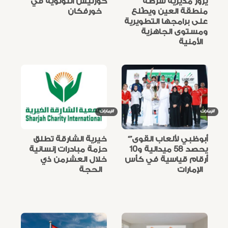
يزور مديرية شرطة
كورنيش اللؤلؤية في
منطقة العين ويطّلع
خورفكان
على برامجها التطويرية
ومستوى الجاهزية
الأمنية
الإمارات
الإمارات
“أبوظبي لألعاب القوى”
خيرية الشارقة تطلق
يحصد 58 ميدالية و10
حزمة مبادرات إنسانية
أرقام قياسية في كأس
خلال العشرمن ذي
الإمارات
الحجة