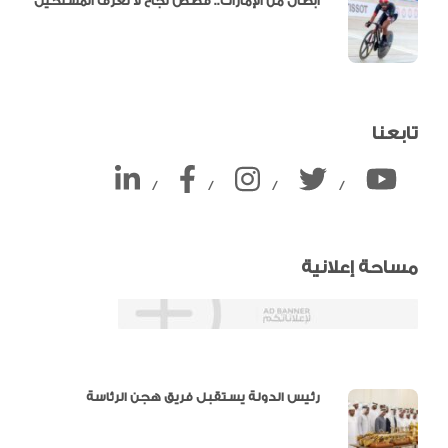
أبطال من الإمارات.. قصص نجاح لا تعرف المستحيل
تابعنا
/
/
/
/
مساحة إعلانية
دالية و10 أرقام
رئيس الدولة يستقبل فريق هجن الرئاسة