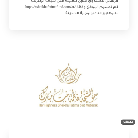
الرسمي للصندوق التابع للهيئة على شبكة الإنترنت
https://sheikhafatimafund.com/ar/. تم تصميم الموقع وفقاً
للمعايير التكنولوجية الحديثة...
محليات