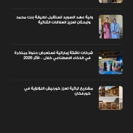
ولية عهد السويد تستقبل لطيفة بنت محمد
وتبحثان تعزيز العلاقات الثنائية
شركات ناشئة إماراتية تستعرض حلولاً مبتكرة
في الذكاء الاصطناعي خلال – الأثر 2026
مشاريع تراثية تعزز كورنيش اللؤلؤية في
خورفكان