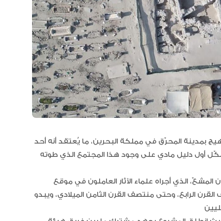
العلاقات الاقتصادية والاستثمارية ب
البلدين تشهد نموا متسارعا
 بمدينة المحرّق في مملكة البحرين، ما يُعتقد أنه أحد
كّل أول دليل مادي على وجود هذا المجتمع الذي طوته
 المشعّ، الذي أجراه علماء الآثار العاملون في موقع
القرن الرابع، وحتى منتصف القرن الثامن الميلادي، ويبدو