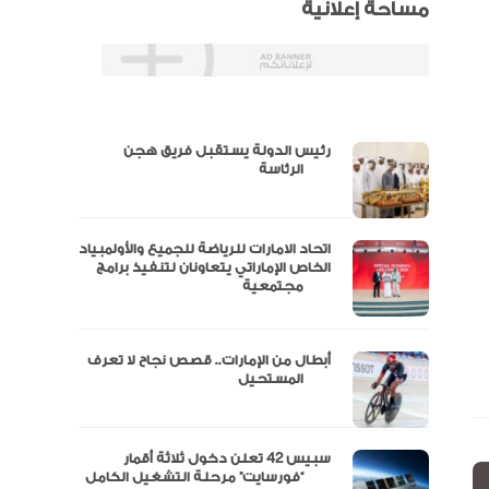
مساحة إعلانية
رئيس الدولة يستقبل فريق هجن
س
الرئاسة
اتحاد الامارات للرياضة للجميع والأولمبياد
عتماد
الخاص الإماراتي يتعاونان لتنفيذ برامج
مجتمعية
أبطال من الإمارات.. قصص نجاح لا تعرف
“الإمارات للدراجات” يتوج بلقب طواف
المستحيل
سبيس 42 تعلن دخول ثلاثة أقمار
مال
“فورسايت” مرحلة التشغيل الكامل