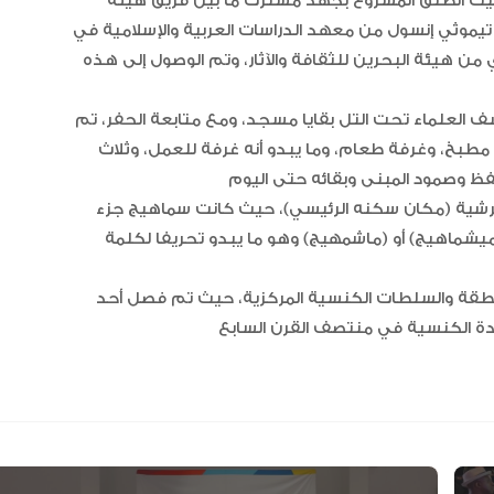
اية التنقيب في هذا الموقع إلى عام 2019م، حيث انطلق المشروع بجهد مشترك ما بين فريق هيئة
ر تيموثي إنسول من معهد الدراسات العربية والإسلامية في
من هيئة البحرين للثقافة والآثار، وتم الوصول إلى هذه
 العلماء تحت التل بقايا مسجد، ومع متابعة الحفر، تم
طبخ، وغرفة طعام، وما يبدو أنه غرفة للعمل، وثلاث
“أبوظبي لألعاب القوى” يحصد 58
ميدالية و10 أرقام قياسية في كأ
الإمارات
أبرشية (مكان سكنه الرئيسي)، حيث كانت سماهيج جزء
ميشماهيج) أو (ماشمهيج) وهو ما يبدو تحريفا لكلمة
الإمارات ترسخ ريادتها العالمية في ا
الأدوية المبتكرة لتعزيز صحة المجتمع
منطقة والسلطات الكنسية المركزية، حيث تم فصل أحد
البرتغال ويحل وصيفا في المجر
الإمارات تعزز ريادتها العالمية في ج