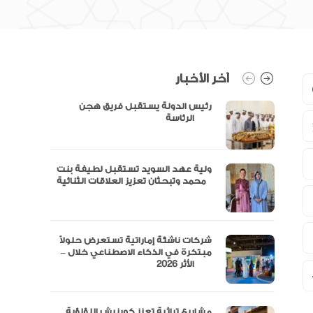
آخر الأخبار
رئيس الدولة يستقبل فريق هجن
الرئاسة
ولية عهد السويد تستقبل لطيفة بنت
محمد وتبحثان تعزيز العلاقات الثنائية
“مال” تحصل على الموافقة المبدئية
شركات ناشئة إماراتية تستعرض حلولاً
مبتكرة في الذكاء الاصطناعي خلال –
الأثر 2026
مشاريع تراثية تعزز كورنيش اللؤلؤية