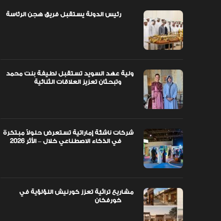
رئيس الدولة يستقبل فريق هجن الرئاسة
اً مبتكرة
ولية عهد السويد تستقبل لطيفة بنت محمد
وتبحثان تعزيز العلاقات الثنائية
ولية عهد السويد تستقبل لطيفة بنت محمد
وتبحثان تعزيز العلاقات الثنائية
شركات ناشئة إماراتية تستعرض حلولاً مبتكرة
في الذكاء الاصطناعي خلال – الأثر 2026
مشاريع تراثية تعزز كورنيش اللؤلؤية في
خورفكان