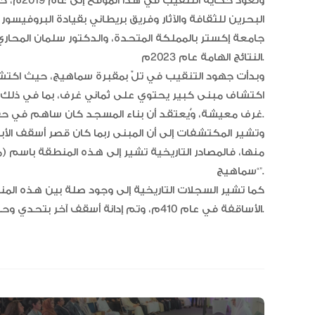
وتعود حك
البحرين للثقافة والآثار وفريق بريطاني بقيادة البروفيسو
جامعة إكستر بالمملكة المتحدة، والدكتور سلمان المحاري 
النتائج الهامة عام 2023م.
وبدأت جهود التنقيب في تلّ بمقبرة سماهيج، حيث اكتشف
اكتشاف مبنى كبير يحتوي على ثماني غرف، بما في ذلك م
غرف معيشة، وُيعتقد أن بناء المسجد كان ساهم في حفظ وصمود المبنى وبقائه حتى اليوم.
وتشير المكتشفات إلى أن المبنى ربما كان قصر أسقف ال
منها، فالمصادر التاريخية تشير إلى هذه المنطقة باسم (
“سماهيج”.
كما تشير السجلات التاريخية إلى وجود صلة بين هذه ال
الأساقفة في عام 410م، وتم إدانة أسقف آخر بتحدي وحدة الكنسية في منتصف القرن السابع.