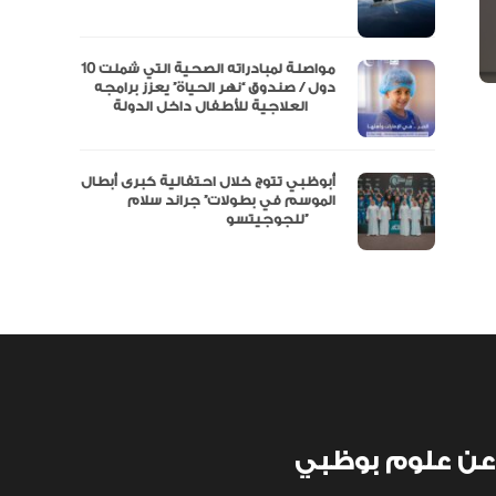
نفة
مواصلة لمبادراته الصحية التي شملت 10
دول / صندوق “نهر الحياة” يعزز برامجه
العلاجية للأطفال داخل الدولة
أبوظبي تتوج خلال احتفالية كبرى أبطال
الموسم في بطولات” جراند سلام
للجوجيتسو”
عن علوم بوظبي