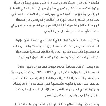
القطاع الرياضي، حيث تعمل المبادرة على توفير بيئة رياضية
متوازنة تدعم الابتكار وتحمي حقوق جميع الأطراف في القطاع
الرياضي، وتعزز مساهمته في نمو واستدامة الاقتصاد الوطني،
كما توفر المبادرة للعاملين في القطاع الرياضي في الدولة
الممكنات اللازمة لحماية ابتكاراتهم وأعمالهم الإبداعية من أي
انتهاك أو استخدام بشكل غير قانوني.
وأشار سعادته خلال كلمته التي ألقاها في الفعالية إن وزارة
الاقتصاد أصدرت وحدثت سلسلة من السياسات والتشريعات
الاقتصادية تضمنت قوانين “حماية حقوق الملكية الصناعية”
و”العلامات التجارية” و”حقوق المؤلف والحقوق المجاورة”.
من جانبه، أوضح سعادة غانم مبارك الهاجري، وكيل وزارة
الرياضة، أن مبادرة “IP SPORT” تجسد التزام الوزارة بنشر الوعي
حول أهمية الملكية الفكرية في القطاع الرياضي كما تعكس
حرصنا على تعزيز القيم الأساسية التي تتبناها وزارة الرياضة،
والمتمثلة في الحوكمة والشراكة والإنجاز للوصول بالرياضة
الإماراتية إلى مراحل جديدة من التميز.
وأضاف أن حماية العلامات التجارية الرياضية وبراءات الاختراع