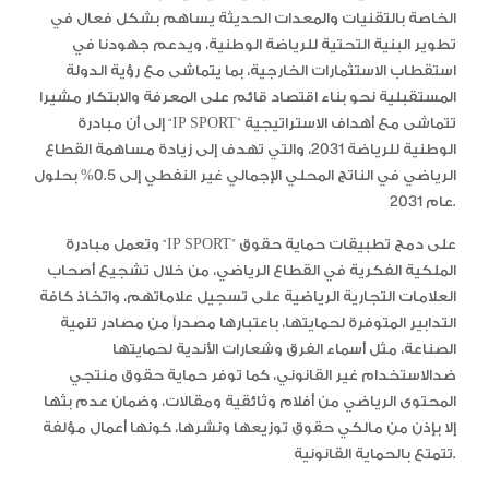
الخاصة بالتقنيات والمعدات الحديثة يساهم بشكل فعال في
تطوير البنية التحتية للرياضة الوطنية، ويدعم جهودنا في
استقطاب الاستثمارات الخارجية، بما يتماشى مع رؤية الدولة
المستقبلية نحو بناء اقتصاد قائم على المعرفة والابتكار مشيرا
إلى أن مبادرة “IP SPORT” تتماشى مع أهداف الاستراتيجية
الوطنية للرياضة 2031، والتي تهدف إلى زيادة مساهمة القطاع
الرياضي في الناتج المحلي الإجمالي غير النفطي إلى 0.5% بحلول
عام 2031.
وتعمل مبادرة “IP SPORT” على دمج تطبيقات حماية حقوق
الملكية الفكرية في القطاع الرياضي، من خلال تشجيع أصحاب
العلامات التجارية الرياضية على تسجيل علاماتهم، واتخاذ كافة
التدابير المتوفرة لحمايتها، باعتبارها مصدراً من مصادر تنمية
الصناعة، مثل أسماء الفرق وشعارات الأندية لحمايتها
ضدالاستخدام غير القانوني، كما توفر حماية حقوق منتجي
المحتوى الرياضي من أفلام وثائقية ومقالات، وضمان عدم بثها
إلا بإذن من مالكي حقوق توزيعها ونشرها، كونها أعمال مؤلفة
تتمتع بالحماية القانونية.