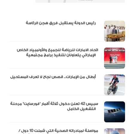
دالية و10 أرقام
رئيس الدولة يستقبل فريق هجن الرئاسة
اتحاد الامارات للرياضة للجميع والأولمبياد الخاص
الإماراتي يتعاونان لتنفيذ برامج مجتمعية
أبطال من الإمارات.. قصص نجاح لا تعرف المستحيل
سبيس 42 تعلن دخول ثلاثة أقمار “فورسايت” مرحلة
التشغيل الكامل
مواصلة لمبادراته الصحية التي شملت 10 دول /