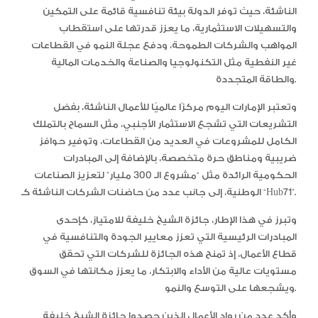
الناشئة، حيث توفر الدولة بيئة تنافسية قائمة على التمكين
والتسهيلات الاستثمارية، ما يعزز قدرتها على استقطاب
المواهب والشركات الطموحة، ودفع عجلة النمو في القطاعات
غير النفطية مثل التكنولوجيا والصناعة والخدمات المالية
والطاقة المتجددة.
وتعتبر الإمارات اليوم مركزًا عالميًا للأعمال الناشئة، بفضل
التشريعات التي تشجع الاستثمار الأجنبي، مثل السماح بالتملك
الكامل للمشروعات في العديد من القطاعات، وتوفير حوافز
ضريبية ومناطق حرة متخصصة، بالإضافة إلى المبادرات
الحكومية الرائدة مثل “مشروع الـ 300 مليار” لتعزيز الصناعات
الوطنية، إلى جانب عدد من حاضنات الشركات الناشئة كـ “Hub71”.
وتبرز في هذا الإطار، جائزة الشيخ خليفة للامتياز، كإحدى
المبادرات الرئيسية التي تعزز معايير الجودة والتنافسية في
قطاع الأعمال، إذ تمنح هذه الجائزة للشركات التي تحقق
مستويات عالية من الأداء والابتكار، ما يعزز مكانتها في السوق
ويشجعها على التوسع والنمو.
وأكد عدد من رواد الأعمال الذين حصدوا جائزة الشيخ خليفة