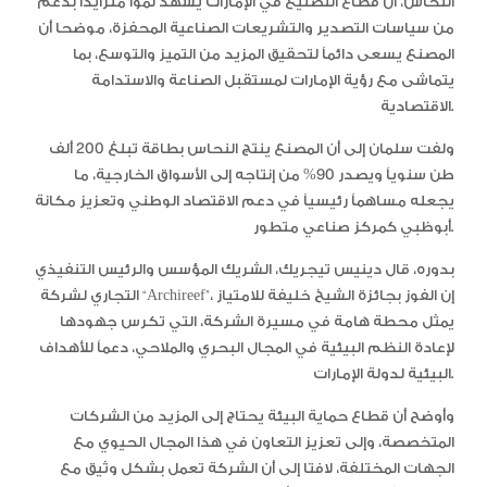
النحاس، أن قطاع التصنيع في الإمارات يشهد نمواً متزايداً بدعم
من سياسات التصدير والتشريعات الصناعية المحفزة، موضحا أن
المصنع يسعى دائماً لتحقيق المزيد من التميز والتوسع، بما
يتماشى مع رؤية الإمارات لمستقبل الصناعة والاستدامة
الاقتصادية.
ولفت سلمان إلى أن المصنع ينتج النحاس بطاقة تبلغ 200 ألف
طن سنوياً ويصدر 90% من إنتاجه إلى الأسواق الخارجية، ما
يجعله مساهماً رئيسياً في دعم الاقتصاد الوطني وتعزيز مكانة
أبوظبي كمركز صناعي متطور.
بدوره، قال دينيس تيجريك، الشريك المؤسس والرئيس التنفيذي
التجاري لشركة “Archireef”، إن الفوز بجائزة الشيخ خليفة للامتياز
يمثل محطة هامة في مسيرة الشركة، التي تكرس جهودها
لإعادة النظم البيئية في المجال البحري والملاحي، دعماً للأهداف
البيئية لدولة الإمارات.
وأوضح أن قطاع حماية البيئة يحتاج إلى المزيد من الشركات
المتخصصة، وإلى تعزيز التعاون في هذا المجال الحيوي مع
الجهات المختلفة، لافتا إلى أن الشركة تعمل بشكل وثيق مع