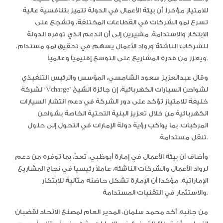
للامتياز مؤخراً، أن بيئة الأعمال في الدولة تتميز بتنافسية عالية
تسرع نمو الشركات في القطاعات المختلفة، وتشجع على
الابتكار والاستدامة، مشيرين إلى أن الدعم الذي توفره الدولة
للشركات الناشئة ورواد الأعمال يسهم في تحقيق نمو مستدام،
ويعزز من قدرة المشاريع على التوسع إقليمياً وعالمياً.
وقال عبدالعزيز سعود الشامسي، المؤسس والرئيس التنفيذي
لشركة “Vcharge” لشواحن السيارات الكهربائية، إن جائزة الشيخ
خليفة للامتياز تؤكد على دور الشركة في دعم انتشار السيارات
الكهربائية من خلال تعزيز البنية التحتية الخاصة بشواحن
المركبات، بما يواكب رؤية دولة الإمارات في التحول إلى حلول
تنقل مستدامة.
وأضاف أن بيئة الأعمال في إمارة أبوظبي، تعدّ، بما توفره من دعم
لرواد الأعمال والشركات الناشئة، عاملاً رئيسيا في نجاح المشاريع
الإماراتية، مؤكدا أن الإمارة تشكل حاضنة مثالية للابتكار
والاستثمار في التقنيات المستدامة.
من جانبه، أكد محمد سلمان، المدير العام لمصنع الاتحاد لقضبان