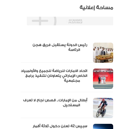
مساحة إعلانية
رئيس الدولة يستقبل فريق هجن
س
الرئاسة
اتحاد الامارات للرياضة للجميع والأولمبياد
عتماد
الخاص الإماراتي يتعاونان لتنفيذ برامج
مجتمعية
أبطال من الإمارات.. قصص نجاح لا تعرف
“الإمارات للدراجات” يتوج بلقب طواف
المستحيل
سبيس 42 تعلن دخول ثلاثة أقمار