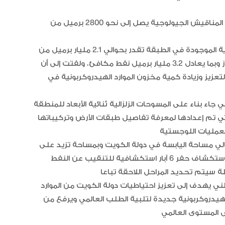
وأوضحت أن الإنتاج اليومي من البئر (نوخذة – 1) من طبقة المناقيش الجيولوجية يصل إلى نحو 2800 برميل من
وأفادت بأن التقديرات الأولية لمخزون الموارد الهيدروكربونية الموجودة في الطبقة تقدر بحوالي 2.1 مليار برميل من
النفط الخفيف و5.1 تريليون قدم مكعب قياسية من الغاز وبما يعادل 3.2 مليار برميل نفط مكافئ، ولفتت إلى أن
لتعزيز وزيادة كمية مخزون الموارد الهيدروكربونية في
“أبوظبي لألعاب القوى” يحصد 58
ميدالية و10 أرقام قياسية في كأ
الإمارات
اء بناء على المسوحات الزلزالية ثنائية الأبعاد للمنطقة
التي تم إعدادها لمعرفة تفاصيل طبقات الأرض وتركيباتها
الإمارات ترسخ ريادتها العالمية في ا
الأدوية المبتكرة لتعزيز صحة المجتمع
لي مساحة اليابسة في دولة الكويت وبمساحة تزيد على
6000 كيلومتر مربع في حين تضم المرحلة الحالية من الاستكشاف حفر 6 آبار استكشافية للتنقيب عن النفط
يهدف إلى تعزيز احتياطيات دولة الكويت من الموارد
البرتغال ويحل وصيفا في المجر
د هيدروكربونية جديدة لتلبية الطلب العالمي ويرفع من