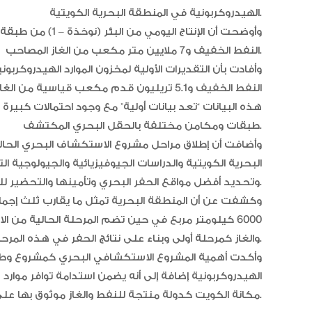
الهيدروكربونية في المنطقة البحرية الكويتية.
النفط الخفيف و7 ملايين متر مكعب من الغاز المصاحب.
هذه البيانات “تعد بيانات أولية” مع وجود احتمالات كبيرة 
طبقات ومكامن مختلفة بالحقل البحري المكتشف.
وأضافت أن إطلاق مراحل مشروع الاستكشاف البحري الحالي ج
البحرية الكويتية والدراسات الجيوفيزيائية والجيولوجية 
وتحديد أفضل مواقع الحفر البحري وتأمينها والتحضير للعمليات اللوجستية.
وكشفت عن أن المنطقة البحرية تمثل ما يقارب ثلث إجما
والغاز كمرحلة أولى وبناء على نتائج الحفر في هذه المرحلة سيتم تحديد المراحل اللاحقة تباعا.
وأكدت أهمية المشروع الاستكشافي البحري كمشروع وطني 
الهيدروكربونية إضافة إلى أنه يضمن استدامة توافر موار
مكانة الكويت كدولة منتجة للنفط والغاز موثوق بها على المستوى العالمي.