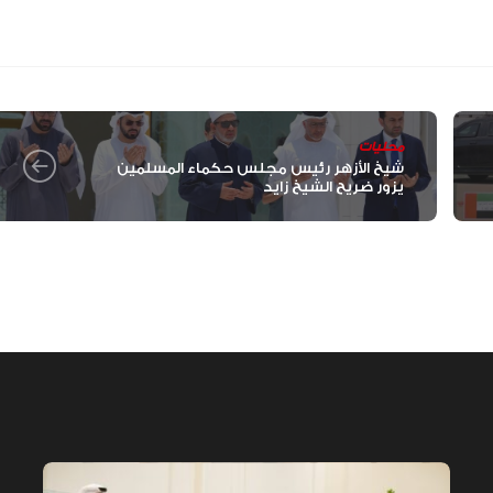
الإمارات تعزز ريادتها العالمية في ج
الخيل العربية بزيادة بطولاتها المص
ضمن الفئة “A”
محليات
شيخ الأزهر رئيس مجلس حكماء المسلمين
يزور ضريح الشيخ زايد