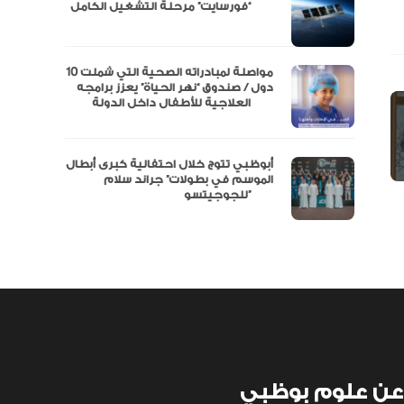
مال
“فورسايت” مرحلة التشغيل الكامل
نفة
مواصلة لمبادراته الصحية التي شملت 10
دول / صندوق “نهر الحياة” يعزز برامجه
العلاجية للأطفال داخل الدولة
أبوظبي تتوج خلال احتفالية كبرى أبطال
الموسم في بطولات” جراند سلام
للجوجيتسو”
عن علوم بوظبي