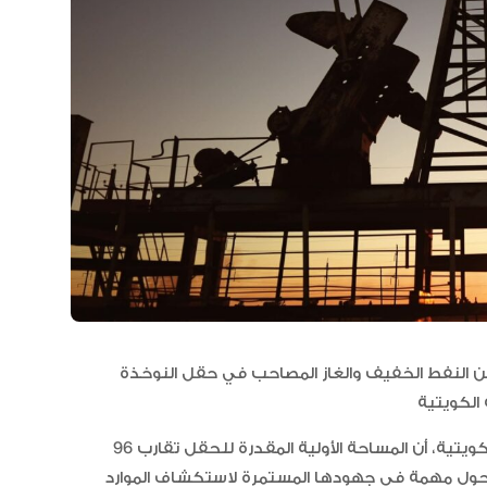
مجلس الأعمال الإماراتي الهندي:
العلاقات الاقتصادية والاستثمارية ب
البلدين تشهد نموا متسارعا
 النفط الخفيف والغاز المصاحب في حقل النوخذة
وذكرت شركة نفط الكويت، في بيان أوردته وكالة الأنباء الكويتية، أن المساحة الأولية المقدرة للحقل تقارب 96
 تحول مهمة في جهودها المستمرة لاستكشاف الموارد