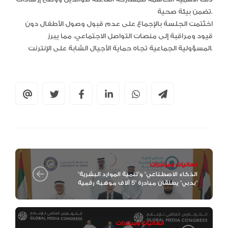
تضمن بيئة صحية.
اختُتمت الجلسة بالإجماع على عدم قبول وصول الأطفال دون
قيود ومراقبة إلى منصات التواصل الاجتماعي، مما يبرز
المسؤولية الجماعية تجاه حماية الأجيال الشابة على الإنترنت.
فعاليات ومبادرات
"الذكاء الاصطناعي" و"تنمية الموارد البشرية
بدبي" يطلقان مبادرة "5 آلاف موهبة رقمية"
فعاليات ومبادرات