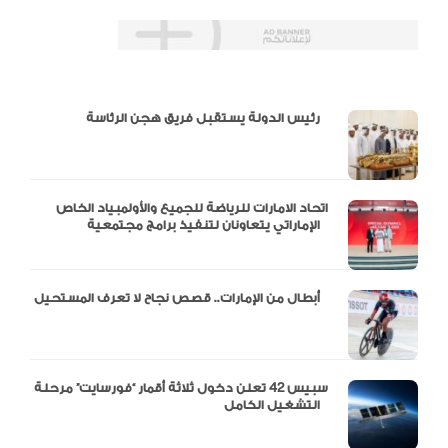
دالية و10 أرقام
رئيس الدولة يستقبل فريق هجن الرئاسة
اتحاد الامارات للرياضة للجميع والأولمبياد الخاص
الإماراتي يتعاونان لتنفيذ برامج مجتمعية
أبطال من الإمارات.. قصص نجاح لا تعرف المستحيل
سبيس 42 تعلن دخول ثلاثة أقمار “فورسايت” مرحلة
التشغيل الكامل