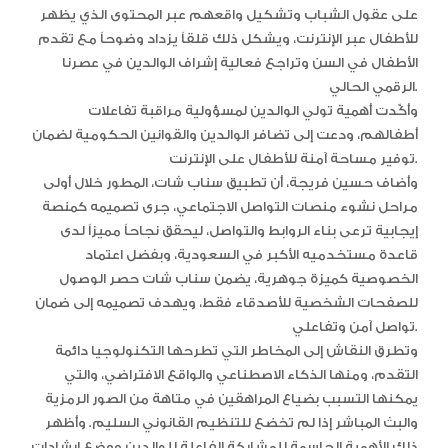
على عقول الشباب وتشكيل واقعهم عبر المحتوى الذي يظهر
للأطفال عبر الإنترنت، ويشكل ذلك قلقاً يزداد وضوحاً مع تقدم
الأطفال في السن وتراجع فعالية إشراف الوالدين في عصرنا
الرقمي الحالي.
وأكّدت أهمية تولي الوالدين لمسؤولية مراقبة تفاعلات
أطفالهم، ودعت إلى تضافر الوالدين والقوانين الحكومية لضمان
توفير مساحة آمنة للأطفال على الإنترنت.
وأضاف حسين فريجة، أن تطبيق سناب شات، المطور خلال أولى
مراحل نشوء منصات التواصل الاجتماعي، جرى تصميمه كمنصة
إيجابية ترعى بناء الروابط والتواصل، ليحقق نجاحاً مميزاً لدى
قاعدة مستخدميه الأكبر في السعودية، وبفضل اعتماد
الخصوصية كميزة جوهرية، يضمن سناب شات حصر الوصول
للصفحات الشخصية للأصدقاء فقط، ويهدف تصميمه إلى ضمان
تواصل آمن وتفاعلي.
وتطرق النقاش إلى المخاطر التي تطرحها التكنولوجيا دائمة
التقدم، ومنها الذكاء الاصطناعي والواقع الافتراضي، والتي
يمكنها التسبب بضياع المراهقين في متاهة من الصور الرمزية
والبث المباشر إذا لم تخضع للتنظيم القانوني السليم. وأظهر
ذلك الأهمية الحاسمة للمشاركة الفاعلة للوالدين ووضع إرشادات