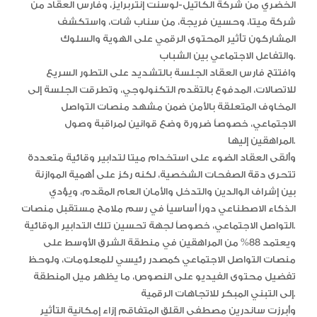
الخضري من شركة الكاتيل-لوسنت إنتربرايز، وفارس العقاد من
شركة ميتا، وحسين فريجة، من سناب شات، واستكشف
المشاركون تأثير المحتوى الرقمي على الهوية والسلوك
والتفاعل الاجتماعي بين الشباب.
وافتتح فارس العقاد الجلسة بالتشديد على التطور السريع
للاتصالات، المدفوع بالتقدم التكنولوجي، وتطرقت الجلسة إلى
المخاوف المتعلقة بالأمن ضمن مشهد منصات التواصل
الاجتماعي، خصوصاً ضرورة وضع قوانين لمراقبة وصول
المراهقين إليها.
وألقى العقاد الضوء على استخدام ميتا لتدابير وقائية متعددة
تتحرى دقة الصفحات الشخصية، لكنه ركز على أهمية الموازنة
بين إشراف الوالدين والتدخل والأمان العام المقدم، ويؤدي
الذكاء الاصطناعي دوراً أساسياً في رسم ملامح مستقبل منصات
التواصل الاجتماعي، خصوصاً لجهة تحسين تلك التدابير الوقائية.
ويعتمد 88% من المراهقين في منطقة الشرق الأوسط على
منصات التواصل الاجتماعي كمصدر رئيسي للمعلومات، ولوحظ
تفضيل محتوى الفيديو على النصوص، ما يظهر ميل المنطقة
إلى التبني المبكر للاتجاهات الرقمية.
وأبرزت ساندرين مصطفى القلق المتفاقم إزاء إمكانية التأثير