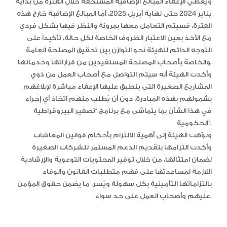
ويُغطي الإعفاء المبالغ الإضافية المستحقة خلال الفترة من بداية
يناير 2024 حتى نهاية أبريل 2025، أما المبالغ الإضافية خارج هذه
الفترة، فسيتم التعامل معها بمرونة والنظر فيها بشكل فردي
مع الأخذ بعين الاعتبار الظروف الخاصة لكل حالة، تأكيداً على
التوجه الدائم للهيئة نحو التوازن بين تحقيق المصلحة العامة
والخاصة بأصحاب المصلحة المستفيدين من قراراتها وخدماتها.
وأكدت الهيئة أنه سيتم التواصل مع أصحاب العمل من ذوي
المشاريع الصغيرة التي ينطبق عليها الإعفاء مباشرة لإبلاغهم
بشمولهم بهذه المبادرة، دون أن يُطلب منهم اتخاذ أي إجراء
في هذا الشأن بما يتماشى مع برنامج “تصفير البيروقراطية
الحكومية”.
ونوّهت الهيئة إلى أهمية الالتزام بأحكام قوانين المعاشات
وأكدت التزامها بتقديم الدعم المستمر للشركات الصغيرة
لضمان امتثالها، من خلال توفير المحتويات التوعوية والإرشادية
اللازمة لمساعدتها على فهم متطلبات القانون والوفاء
بالتزاماتها التأمينية بكل سهولة ويُسر، ما يضمن حقوق المؤمن
عليهم وأصحاب العمل على حد سواء.