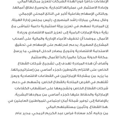
الإعفاءات حافزاً قوياً لهذه الشركات لتعزيز مركزها المالي،
وإعادة الاستثمار في عملياتها التجارية، وتوسيع نطاق أعمالها،
وبالتالي الإسهام بفاعلية أكبر في الناتج المحلي الإجمالي.
وقال معالي مبارك راشد المنصوري، رئيس مجلس إدارة الهيئة،
إن المبادرة تسهم في تعزيز بيئة استثمارية داعمة تتماشى مع
رؤية دولة الإمارات الرامية إلى تعزيز النمو الاقتصادي وريادة
الأعمال، موضحا أن تخفيف الأعباء الإدارية والمالية على أصحاب
المشاريع الصغيرة، يدعم قدرتهم على الإسهام في تحقيق
الاستدامة الاقتصادية وتنويع مصادر الدخل الوطني، ما يرسخ
مكانة الدولة مركزاً عالمياً رائداً للأعمال والاستثمار.
وأضاف أن هذه المبادرة تهدف إلى تشجيع شركات القطاع
الخاص على الالتزام بالتوطين كجزء أساسي من إستراتيجياتها،
ما يزيد من مشاركة الإماراتيين في القطاعات الاقتصادية ويعزز
ثقتهم في الفرص المتاحة بالقطاع الخاص، وتُسهم في دعم
شركات القطاع الخاص وتشجيعها على استقطاب الكفاءات
الإماراتية والحفاظ عليها كجزء أساسي من مواردها البشرية،
بالإضافة إلى توفير شبكة أمان اجتماعي للمواطنين العاملين في
هذا القطاع، وتأمين مستقبلهم المالي.
من جانبه، أكد سعادة فراس عبد الكريم الرمحي، مدير عام