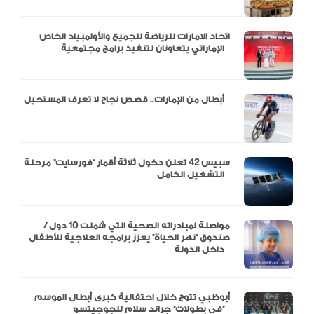
اتحاد الامارات للرياضة للجميع والأولمبياد الخاص
الإماراتي يتعاونان لتنفيذ برامج مجتمعية
أبطال من الإمارات.. قصص نجاح لا تعرف المستحيل
سبيس 42 تعلن دخول ثلاثة أقمار “فورسايت” مرحلة
التشغيل الكامل
مواصلة لمبادراته الصحية التي شملت 10 دول /
صندوق “نهر الحياة” يعزز برامجه العلاجية للأطفال
داخل الدولة
أبوظبي تتوج خلال احتفالية كبرى أبطال الموسم
في بطولات” جراند سلام للجوجيتسو”