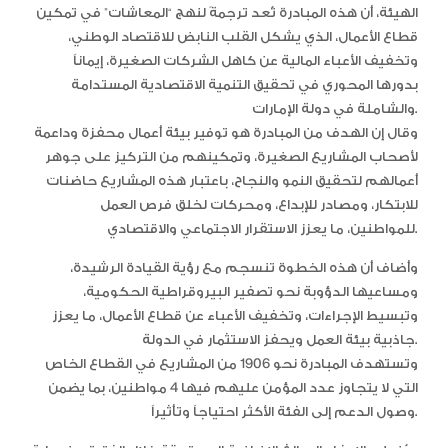
الهيئة، أن هذه المبادرة تُعد ترجمةً لنهج “المعاشات” في تمكين
قطاع الأعمال، الذي يشكل القلب النابض للاقتصاد الوطني،
وتخفيف الأعباء المالية عن كاهل الشركات الصغيرة، إيماناً
بدورها المحوري في تحقيق التنمية الاقتصادية المستدامة
والشاملة في دولة الإمارات.
وقال إن الهدف من المبادرة هو توفير بيئة أعمال محفزة وداعمة
لأصحاب المشاريع الصغيرة، وتمكينهم من التركيز على جوهر
أعمالهم لتحقيق النمو والنجاح، باعتبار هذه المشاريع حاضنات
للابتكار، ومصادر للإبداع، ومحركات لخلق فرص العمل
للمواطنين، ما يعزز الاستقرار الاجتماعي والاقتصادي.
وأضاف أن هذه الخطوة تنسجم مع رؤية القيادة الرشيدة،
ومساعيها الدؤوبة نحو تصفير البيروقراطية الحكومية،
وتبسيط الإجراءات، وتخفيف الأعباء عن قطاع الأعمال، ما يعزز
جاذبية بيئة العمل ويحفز الاستثمار في الدولة.
وتستهدف المبادرة نحو 1906 من المشاريع في القطاع الخاص
التي لا يتجاوز عدد المؤمن عليهم فيها 4 مواطنين، بما يضمن
وصول الدعم إلى الفئة الأكثر احتياجاً وتأثيراً.