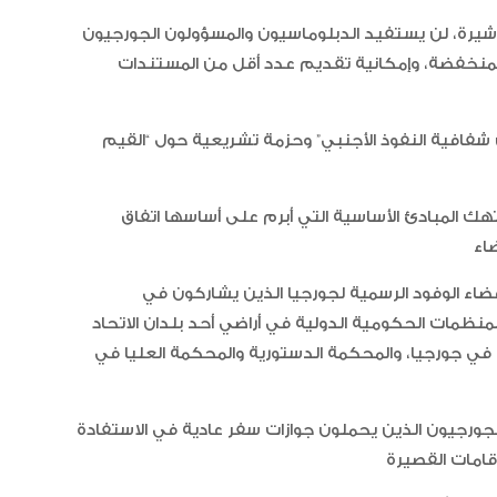
أشيرة، لن يستفيد الدبلوماسيون والمسؤولون الجورجيون
المنخفضة، وإمكانية تقديم عدد أقل من المستندات
ن شفافية النفوذ الأجنبي” وحزمة تشريعية حول “القيم
“أبوظبي لألعاب القوى” يحصد 58
ميدالية و10 أرقام قياسية في كأ
الإمارات
تنتهك المبادئ الأساسية التي أبرم على أساسها اتفاق
الإمارات ترسخ ريادتها العالمية في ا
الأدوية المبتكرة لتعزيز صحة المجتمع
عضاء الوفود الرسمية لجورجيا الذين يشاركون في
منظمات الحكومية الدولية في أراضي أحد بلدان الاتحاد
ية في جورجيا، والمحكمة الدستورية والمحكمة العليا في
البرتغال ويحل وصيفا في المجر
لجورجيون الذين يحملون جوازات سفر عادية في الاستفادة
الإمارات تعزز ريادتها العالمية في ج