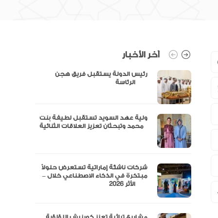
آخر الأخبار
رئيس الدولة يستقبل فريق هجن
الرئاسة
ولية عهد السويد تستقبل لطيفة بنت
محمد وتبحثان تعزيز العلاقات الثنائية
“مال” تحصل على الموافقة المبدئية
شركات ناشئة إماراتية تستعرض حلولاً
مبتكرة في الذكاء الاصطناعي خلال –
الأثر 2026
مشاريع تراثية تعزز كورنيش اللؤلؤية