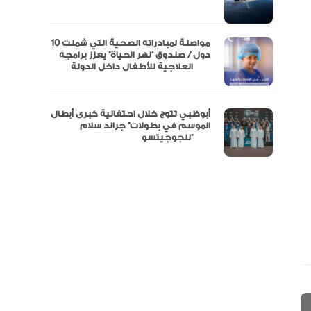
نفة
مواصلة لمبادراته الصحية التي شملت 10
دول / صندوق “نهر الحياة” يعزز برامجه
العلاجية للأطفال داخل الدولة
أبوظبي تتوج خلال احتفالية كبرى أبطال
الموسم في بطولات” جراند سلام
للجوجيتسو”