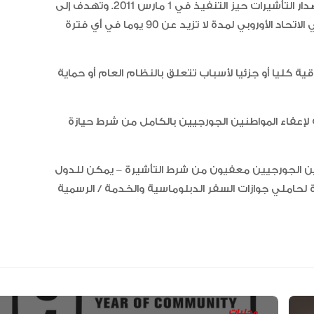
الخيل العربية بزيادة بطولاتها المص
دخل الاتفاق بين الاتحاد الأوروبي وجورجيا بشأن تسهيل إصدار التأشيرات حيز التنفيذ في 1 مارس 2011. وتهدف إلى
ضمن الفئة “A”
تسهيل إصدار التأشيرات للمواطنين الجورجيين للإقامة في الاتحاد الأوروبي لمدة لا تزيد عن 90 يوما في أي فترة
ة كليا أو جزئيا لأسباب تتعلق بالنظام العام أو حماية
روبي لائحة لإعفاء المواطنين الجورجيين بالكامل من شرط حيازة
طنين الجورجيين معفيون من شرط التأشيرة – يمكن للدول
ة لحاملي جوازات السفر الدبلوماسية والخدمة / الرسمية
محليات