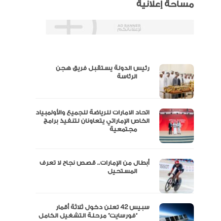
مساحة إعلانية
رئيس الدولة يستقبل فريق هجن
س
الرئاسة
اتحاد الامارات للرياضة للجميع والأولمبياد
عتماد
الخاص الإماراتي يتعاونان لتنفيذ برامج
مجتمعية
أبطال من الإمارات.. قصص نجاح لا تعرف
“الإمارات للدراجات” يتوج بلقب طواف
المستحيل
سبيس 42 تعلن دخول ثلاثة أقمار
مال
“فورسايت” مرحلة التشغيل الكامل