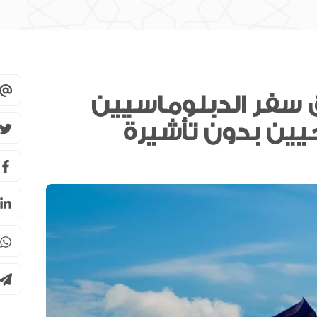
 سفر الدبلوماسيين
سوق دبي المالي يحصل على اعتراف
هيئة الرقابة على الأسواق المالية
السويسرية كمنصة تداول أجنبية
سبيس 42 تعلن دخول ثلاثة أقمار
“فورسايت” مرحلة التشغيل الكامل
للرخصة المصرفية من المصرف
المركزي
مجلس الأعمال الإماراتي الهندي: