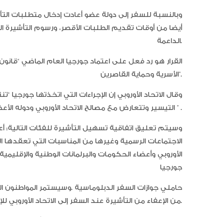
وبالنسبة للسفر إلى دولة عضو أعادت إدخال متطلبات الت
أيضا من أوقات تقديم الطلبات الأقصر، ورسوم التأشيرة 
الداعمة.
القرار هو رد فعل على اعتماد جورجيا العام الماضي “قانو
الأسرية وحماية القاصرين”.
وقال الاتحاد الأوروبي إن الإجراءات التي اتخذتها جورجيا “
التيسير وتتعارض مع مصالح الاتحاد الأوروبي ودوله الأعضاء ” .
وسيتم تعليق اتفاقية تسهيل التأشيرة للفئات التالية: أ
الاجتماعات الرسمية وغيرها من المناسبات التي تعقدها ال
الأوروبي وأعضاء الحكومات والبرلمانات الوطنية والإقليم
جورجيا
حاملي جوازات السفر الدبلوماسية .وسيستمر المواطنون ا
من الإعفاء من التأشيرة عند السفر إلى الاتحاد الأوروبي للإقامات القصيرة.