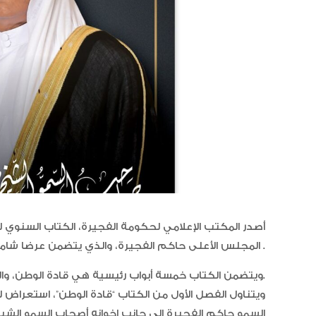
أصدر المكتب الإعلامي لحكومة الفجيرة، الكتاب السنو
المجلس الأعلى حاكم الفجيرة، والذي يتضمن عرضا شاملا للمناسبات التي شارك فيها سموّه خلال عام 2023 .
ويتضمن الكتاب خمسة أبواب رئيسية هي قادة الوطن، والميدان، وكلمات، واستقبالات، ومراسيم وقرارات، وبرقيات.
ويتناول الفصل الأول من الكتاب “قادة الوطن”، استعراض 
السمو حاكم الفجيرة إلى جانب إخوانه أصحاب السمو الشيو