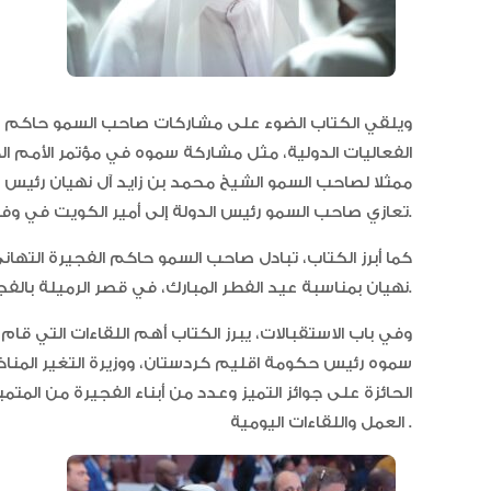
ويلقي الكتاب الضوء على مشاركات صاحب السمو حاكم الفج
الفعاليات الدولية، مثل مشاركة سموه في مؤتمر الأمم ال
ممثلا لصاحب السمو الشيخ محمد بن زايد آل نهيان رئيس 
تعازي صاحب السمو رئيس الدولة إلى أمير الكويت في وفاة الشيخ نواف الأحمد جابر الصباح.
كما أبرز الكتاب، تبادل صاحب السمو حاكم الفجيرة التها
نهيان بمناسبة عيد الفطر المبارك، في قصر الرميلة بالفجيرة.
وفي باب الاستقبالات، يبرز الكتاب أهم اللقاءات التي قا
سموه رئيس حكومة اقليم كردستان، ووزيرة التغير المنا
الحائزة على جوائز التميز وعدد من أبناء الفجيرة من الم
العمل واللقاءات اليومية .