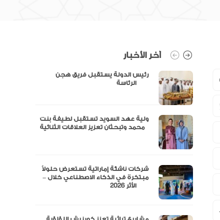
آخر الأخبار
رئيس الدولة يستقبل فريق هجن
الرئاسة
ولية عهد السويد تستقبل لطيفة بنت
محمد وتبحثان تعزيز العلاقات الثنائية
“مال” تحصل على الموافقة المبدئية
شركات ناشئة إماراتية تستعرض حلولاً
مبتكرة في الذكاء الاصطناعي خلال –
الأثر 2026
مشاريع تراثية تعزز كورنيش اللؤلؤية