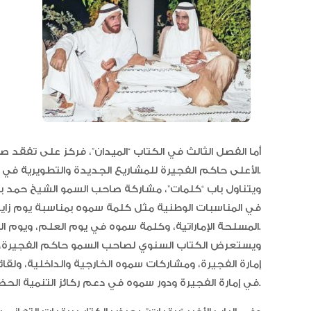
أما الفصل الثالث في الكتاب “الميدان”، فركز على تفق
الأعلى حاكم الفجيرة للمشاريع الجديدة والتطويرية في الإمارة مثل افتتاح سموه مبنى جامعة الفجيرة الجديد.
ويتناول باب “كلمات”، مشاركة صاحب السمو الشيخ حمد 
في المناسبات الوطنية مثل كلمة سموه بمناسبة يوم زايد
المسلحة الإماراتية، وكلمة سموه في يوم العلم، ويوم الشهيد، ويوم الاتحاد الثاني والخمسين.
إمارة الفجيرة، ومشاركات سموه الخارجية والداخلية، ولقائ
في إمارة الفجيرة ودور سموه في دعم ركائز التنمية الحضارية والتنمية الشاملة في الدولة.