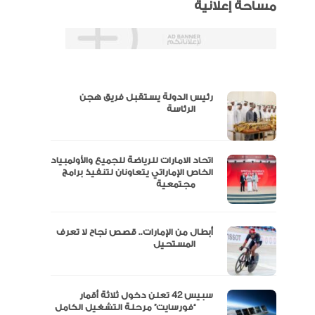
مساحة إعلانية
رئيس الدولة يستقبل فريق هجن
س
الرئاسة
اتحاد الامارات للرياضة للجميع والأولمبياد
عتماد
الخاص الإماراتي يتعاونان لتنفيذ برامج
مجتمعية
أبطال من الإمارات.. قصص نجاح لا تعرف
“الإمارات للدراجات” يتوج بلقب طواف
المستحيل
سبيس 42 تعلن دخول ثلاثة أقمار
مال
“فورسايت” مرحلة التشغيل الكامل