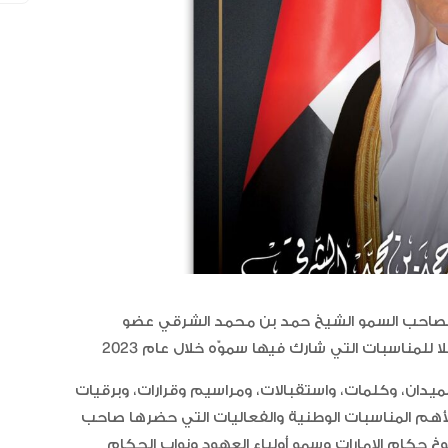
العلاقات الاقتصادية والاستثمارية ب
البلدين تشهد نموا متسارعا
ي لصاحب السمو الشيخ حمد بن محمد الشرقي عضو
لأهم المناسبات الوطنية والفعاليات التي حضرها صاحب
خ حكام الإمارات وسمو أولياء العهود ونواب الحكام