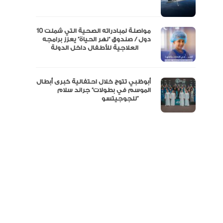
نفة
مواصلة لمبادراته الصحية التي شملت 10
دول / صندوق “نهر الحياة” يعزز برامجه
العلاجية للأطفال داخل الدولة
أبوظبي تتوج خلال احتفالية كبرى أبطال
الموسم في بطولات” جراند سلام
للجوجيتسو”