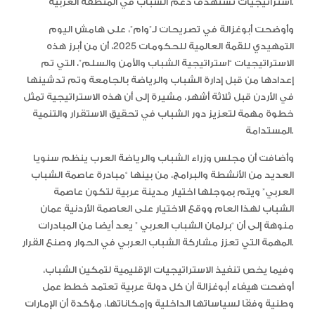
استراتيجيات تستهدف دعم الشباب في المنطقة العربية.
وأوضحت أبوغزالة في تصريحات لـ”وام”، على هامش اليوم
التمهيدي للقمة العالمية للحكومات 2025، أن من أبرز هذه
الاستراتيجيات “استراتيجية الشباب والأمن والسلم”، التي تم
إعدادها من قبل إدارة الشباب والرياضة بالجامعة وتم تدشينها
في الأردن قبل ثلاثة أشهر، مشيرة إلى أن هذه الاستراتيجية تمثل
خطوة مهمة لتعزيز دور الشباب في تحقيق الاستقرار والتنمية
المستدامة.
وأضافت أن مجلس وزراء الشباب والرياضة العرب ينظم سنويا
العديد من الأنشطة والبرامج، من بينها “مبادرة عاصمة الشباب
العربي” ويتم بموجلها اختيار مدينة عربية لتكون عاصمة
الشباب لهذا العام ووقع الاختيار على العاصمة الأردنية عمان
منوهة إلى أن “برلمان الشباب العربي ” يعد أيضا من المبادرات
المهمة التي تعزز مشاركة الشباب العربي في الحوار وصنع القرار.
وفيما يخص تنفيذ الاستراتيجيات الإقليمية لتمكين الشباب،
أوضحت هيفاء أبوغزالة أن كل دولة عربية تعتمد خطط عمل
وطنية وفقًا لسياساتها الداخلية وإمكاناتها، مؤكدة أن الإمارات