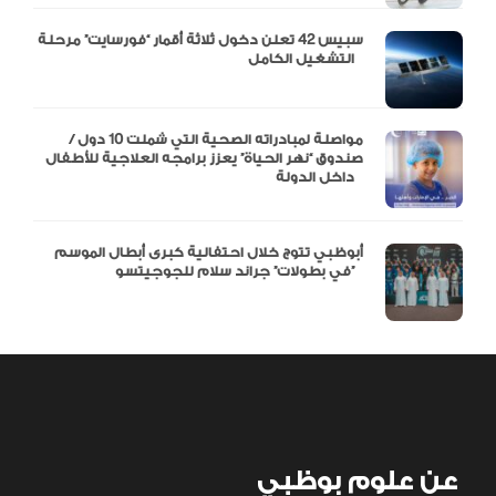
سبيس 42 تعلن دخول ثلاثة أقمار “فورسايت” مرحلة
التشغيل الكامل
مواصلة لمبادراته الصحية التي شملت 10 دول /
صندوق “نهر الحياة” يعزز برامجه العلاجية للأطفال
داخل الدولة
أبوظبي تتوج خلال احتفالية كبرى أبطال الموسم
في بطولات” جراند سلام للجوجيتسو”
عن علوم بوظبي