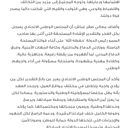
اهتمامها ورعايتها، وتوجه المجتمع إلى مزيد من التكاتف
والانضباط والوعي، وهي الثوابت والقيم التي شكلت دائمًا مصدر
قوة دولتنا.
وأضاف معالي صقر غباش، أن المجلس الوطني الاتحادي يسجل
بكل الفخر والتقدير الإشادة المستحقة التي أثنى بها صاحب
السمو رئيس الدولة “حفظه الله” على أبناء قواتنا المسلحة
الباسلة، ووزارتي الدفاع والداخلية، وكافة الجهات الأمنية، وفرق
الدفاع المدني، لما أظهروه من يقظةٍ رفيعة، وجاهزيةٍ عالية،
وكفاءةٍ مهنيةٍ مشهودة، واستجابةٍ مسؤولة في أداء واجبهم
الوطني.
وأكد أن المجلس الوطني الاتحادي يعبر عن بالغ التقدير لكل من
يؤدي واجبه بإخلاص في مختلف مواقع العمل، ويجدد العهد
بأنه يظل مخلصًا لمسؤوليته الوطنية والدستورية، مساندًا لكل
ما يعزز أمن الدولة واستقرارها، ويحفظ سيادتها، ويرسخ
وحدتها الوطنية، ويصون منجزاتها ومكتسباتها، كما يؤكد
وقوفه الكامل خلف قيادتنا الرشيدة، ودعمه الراسخ لكل الجهود
والإجراءات التي تتخذها الدولة حمايةً للوطن، وصوناً لأمن
المجتمع، وترسيخاً لمسيرة الاتحاد المباركة.