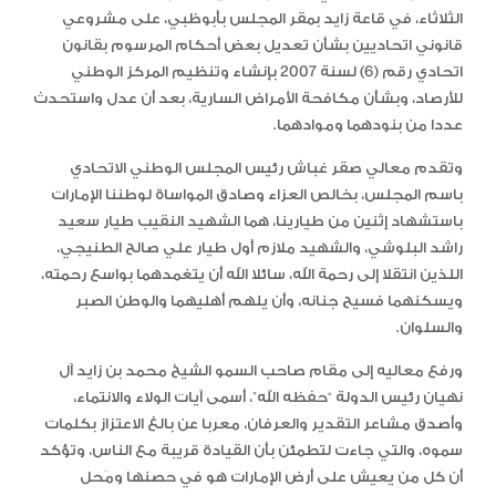
الثلاثاء، في قاعة زايد بمقر المجلس بأبوظبي، على مشروعي
قانوني اتحاديين بشأن تعديل بعض أحكام المرسوم بقانون
اتحادي رقم (6) لسنة 2007 بإنشاء وتنظيم المركز الوطني
للأرصاد، وبشأن مكافحة الأمراض السارية، بعد أن عدل واستحدث
عددا من بنودهما وموادهما.
وتقدم معالي صقر غباش رئيس المجلس الوطني الاتحادي
باسم المجلس، بخالص العزاء وصادق المواساة لوطننا الإمارات
باستشهاد إثنين من طيارينا، هما الشهيد النقيب طيار سعيد
راشد البلوشي، والشهيد ملازم أول طيار علي صالح الطنيجي،
اللذين انتقلا إلى رحمة الله، سائلا الله أن يتغمدهما بواسع رحمته،
ويسكنهما فسيح جنانه، وأن يلهم أهليهما والوطن الصبر
والسلوان.
ورفع معاليه إلى مقام صاحب السمو الشيخ محمد بن زايد آل
نهيان رئيس الدولة “حفظه الله”، أسمى آيات الولاء والانتماء،
وأصدق مشاعر التقدير والعرفان، معربا عن بالغ الاعتزاز بكلمات
سموه، والتي جاءت لتطمئن بأن القيادة قريبة مع الناس، وتؤكد
أن كل من يعيش على أرض الإمارات هو في حصنها ومَحل