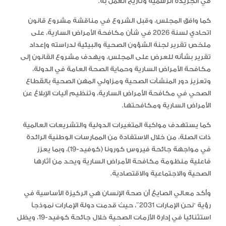
في الجريدة الرسمية وتاريخ العمل به.
كما وافق المجلس، وقبل الشروع في مناقشة مشروع قانون
اتحادي لسنة 2026 في شأن مكافحة الأمراض السارية، على
ملخص تقرير لجنة الشؤون الصحية والبيئية لدراسته وإعداد
تقرير بشأنه للعرض على المجلس، ويهدف مشروع القانون إلى
مكافحة الأمراض السارية وحماية الصحة العامة في الدولة،
وتعزيز دور المنشآت الصحية ومزاولي المهن الصحية بالقطاع
الصحي في مكافحة الأمراض السارية، وتنظيم آليات الإبلاغ عن
الأمراض السارية ومكافحتها.
كما يستهدف مواكبة المتغيرات الدولية والتشريعات العالمية
ذات الصلة، من خلال الاستفادة من الممارسات الوطنية الرائدة
في مواجهة جائحة فيروس كورونا (كوفيد-19)، وبما يعزز
فاعلية منظومة مكافحة الأمراض السارية ويحد من آثارها
الصحية والاجتماعية والاقتصادية.
وأكد معالي الصايغ أن صحة الإنسان هي الركيزة الأساسية في
رؤية “نحن الإمارات 2031″، حيث قدمت دولة الإمارات نموذجاً
استثنائياً في إدارة الأزمات الصحية خلال جائحة كوفيد-19، ويظل