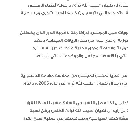
ان آل نهيان “طيب الله ثراه”، وإخوانه أعضاء المجلس
ة الاتحادية التي يترسخ من خلالها نهج الشورى ومساهمة
ويات عمل المجلس، إدراكا منه لأهمية الدور الذي يضطلع
ازنة، والذي يتم من خلال الزيارات الميدانية وعقد
“أبوظبي لألعاب القوى” يحصد 58
ية والخاصة وذوي الخبرة والاختصاص، للاستنارة
ميدالية و10 أرقام قياسية في كأ
الإمارات
لتي يناقشها المجلس والموضوعات التي يتبناها
الإمارات ترسخ ريادتها العالمية في ا
ي تعزيز تمكين المجلس من ممارسة مهامه الدستورية
الأدوية المبتكرة لتعزيز صحة المجتمع
منها برنامج التمكين الذي أعلنه المغفور له الشيخ خليفة بن زايد آل نهيان ” طيب الله ثراه” في عام 2005م والذي
على منذ الفصل التشريعي السابع عشر، تنفيذا للقرار
البرتغال ويحل وصيفا في المجر
يخ خليفة بن زايد آل نهيان “طيب الله ثراه”، الخاص برفع نسبة