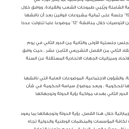
 الشاملة ويُلبي طموحات الشعب والقيادة، ووافق خلال
هذا الفصل الذي بدأ بتاريخ 6 نوفمبر 2023م ، على مدى “19” جلسة على ثمانية مشروعات قوانين بعد أن ناقشها
وعدل واستحدث عددا من موادها وبنودها، وتبنى عددا من التوصيات خلال مناقشة “12” موضوعا عاما تناولت عددا
س جلستيه الأولى والثانية من الدور الثاني في يوم
اريخ افتتاح دور الانعقاد الثاني من الفصل التشريعي الثامن عشر ، حيث وافق
اتحاد وميزانيات الجهات الاتحادية المستقلة عن السنة
، والشؤون الاجتماعية، الموضوعات العامة التي ناقشها
رفعها للحكومة ، ويعد موضوع سياسة الحكومة في شأن
دور الثاني بهدف مواكبة رؤية الدولة وتوجهاتها
اراتية خلال هذا الفصل، رؤية الدولة وتوجهاتها بما يعود
 لكافة المؤسسات والمنظمات الوطنية والدولية تجاه