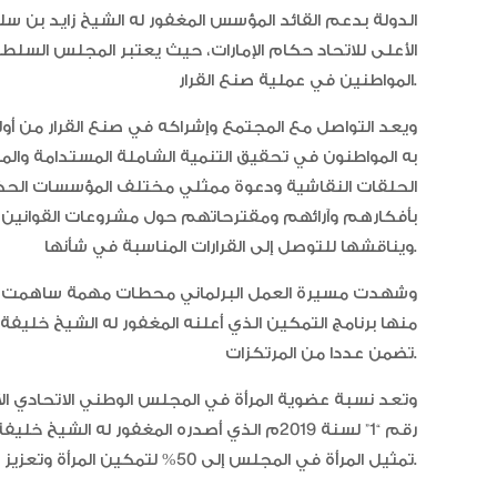
الدولة بدعم القائد المؤسس المغفور له الشيخ زايد بن سلط
الأعلى للاتحاد حكام الإمارات، حيث يعتبر المجلس السلط
المواطنين في عملية صنع القرار.
ويعد التواصل مع المجتمع وإشراكه في صنع القرار من أول
به المواطنون في تحقيق التنمية الشاملة المستدامة والمتو
الحلقات النقاشية ودعوة ممثلي مختلف المؤسسات الحكوم
بأفكارهم وآرائهم ومقترحاتهم حول مشروعات القوانين ا
ويناقشها للتوصل إلى القرارات المناسبة في شأنها.
وشهدت مسيرة العمل البرلماني محطات مهمة ساهمت ف
تضمن عددا من المرتكزات.
وتعد نسبة عضوية المرأة في المجلس الوطني الاتحادي الأ
رقم “1” لسنة 2019م الذي أصدره المغفور له الش
تمثيل المرأة في المجلس إلى 50% لتمكين المرأة وتعزيز مشاركتها السياسية ومساهمتها في عملية صنع القرار.