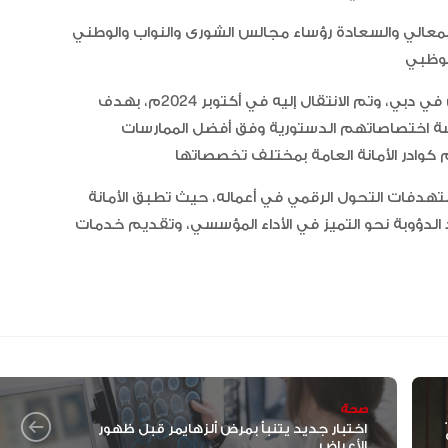
لمعالي والسعادة رؤساء مجالس الشورى والنواب والوطني
وتم العمل على توفير مبنى دائم للأمانة العامة للمجلس في دبي، وتم الانتقال إليه في أكتوبر 2024م، بهدف
ة اختصاصاتهم الدستورية وفق أفضل الممارسات
تهدفات التحول الرقمي في أعماله، حيث تطبق الأمانة
بذل الجهود الدؤوبة نحو التميز في الأداء المؤسسي، وتقديم خدمات
صحة
اختبار جديد يتنبأ بمرض ألزهايمر قبل ظهور
الأعراض