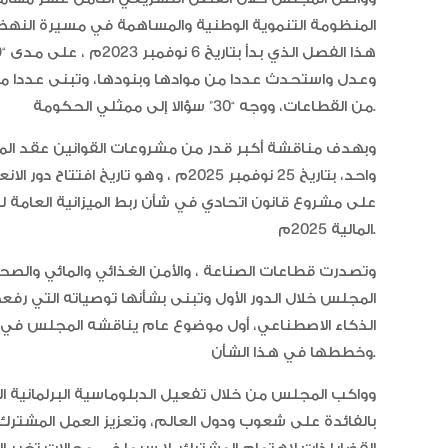
المنظومة التنموية الوطنية والمساهمة في مسيرة النهضة
من القطاعات، ووجه “30” سؤالا إلى ممثلي الحكومة.
وبهدف مناقشة أكبر قدر من مشروعات القوانين عقد المجل
واحد، بتاريخ 25 نوفمبر 2025م ، وهو ت
على مشروع قانون اتحادي في شأن ربط الميزانية العامة لل
المالية 2025م.
وتصدرت قطاعات الصناعة ، والأمن الغذائي والمائي والصحة
المجلس خلال الدور الأول وتبنى بشأنها توصياته التي 
الذكاء الاصطناعي، أول موضوع عام يناقشه المجلس في ال
وخططها في هذا الشأن.
وواكب المجلس من خلال تفعيل الدبلوماسية البرلمانية الإم
بالفائدة على شعوب ودول العالم، وتعزيز العمل المشترك