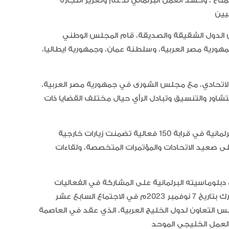
مناخ ، وحشد العمل البرلماني لدعم وتعزيز التجارة
من الدول الشقيقة والصديقة، قام المجلس الوطني
وجمهورية مصر العربية، وسلطنة عمان، وجمهورية ايطاليا،
اتحادي، مع مجلس الشورى في جمهورية مصر العربية،
شاور والتنسيق وتبادل الرأي حيال مختلف القضايا ذات
وشاركت وفود المجلس من خلال ممارسة الدبلوماسية البرلمانية في قرابة 150 فعالية تضمنت زيارات خارجية
لى صعيد الاتحادات والمؤتمرات المتخصصة، ولقاءات
وماسيته البرلمانية على المشاركة في الفعاليات
البرلمانية الخليجية والعربية والإسلامية والدولية، فقد شارك بتاريخ 7 نوفمبر 2023م في الاجتماع السابع عشر
س التعاون لدول الخليج العربية، الذي عقد في العاصمة