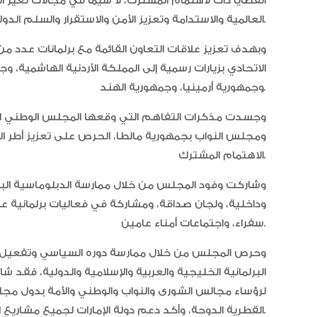
القضايا ذات لاهتمام المشترك، لا سيما في مجالات تغير ال
العالمية والاستدامة وتعزيز الأمن والاستقرار والسلم الدوليين.
وبهدف تعزيز علاقات التعاون القائمة مع برلمانات عدد 
الاتحادي بزيارات رسمية إلى المملكة الأردنية الهاشمية، 
وجمهورية أرمينيا، وجمهورية الهند.
وجسدت مذكرات التفاهم التي وقعها المجلس الوطني ال
ومجلس النواب بجمهورية مالطا، الحرص على تعزيز أطر الت
الاهتمام المشترك.
وداخلية، ولجان صداقة، ومشاركة في فعاليات برلمانية ع
سفراء، واجتماعات أمناء عامين.
وحرص المجلس من خلال ممارسة دوره السياسي وتفعيل دبل
لرؤساء مجالس الشورى والنواب والوطني والأمة بدول مجل
القطرية الدوحة، وأكد دعم دولة الإمارات لجميع مشاريعِ العملِ الخليجي الموحد.