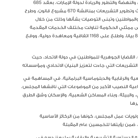
الإمارات تعزز ريادتها العالمية في ج
وساهم المجلس خلال مسيرته الوطنية في مشروع البناء والنهضة والتطور والريادة لدولة الإمارات، بعقد 685
الخيل العربية بزيادة بطولاتها المص
جلسة، على مدى 18 فصلا تشريعيا ساهم خلالها بتحديث وتطوير التشريعات بمناقشة 670 مشروع قانون، وطرح
ضمن الفئة “A”
والمواطنين وتبنى التوصيات بشأنها وذلك من خلال
ضوعا عاما، فضلا عن توجيه 1086 سؤالا إلى ممثلي الحكومة تناولت مختلف الخدمات المقدمة
والقطاعات، ووافق على ثمانية تعديلات دستورية وأصدر 83 بيانا، واطلع على 1168 اتفاقية ومعاهدة دولية، ووقع
لقضايا الجوهرية للمواطنين في دولة الاتحاد، حيث
 والرقابية والدبلوماسية البرلمانية، في المساهمة في
ماعية النصيب الأكبر من الموضوعات التي ناقشها المجلس،
، والبيئة، وبناء المساكن الشعبية، والإسكان وشق الطرق
لويات عمل المجلس، كونها من الركائز الأساسية
دستورية التشريعية والرقابية بما يعزز دوره في