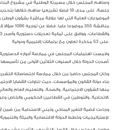
الموضوعات العامة التي لها علاقة مباشرة بشؤون الوطن 
مناقشة 355 مو
على 53 مذكرة تعاون مع برلمانات إقليمية ودولية.
ولامست اهتمامات المجلس في ممارسة أدواره الدستورية، ا
أصدرت الدولة خلال السنوات الثلاثين الأولى من تأسيسها التشريعات التي جاءت لتعزيز البنيان الاتحادي ومؤسساته.
وكان المجلس حاضرا من خلال ممارسة اختصاصاته التشريعية
بناء دولة القانون والمؤسسات، حيث تناولت القضايا الاجت
منها الشؤون الاجتماعية، والصحة، والتعليم العام والعالي
الاتحادية، والتوطين في القطاعين الحكومي والخاص وغيرها.
وجاءت قضية التغير المناخي وتبني الاستدامة من ضمن أو
لإستراتيجيات وخطط الدولة الاقتصادية والبيئة والتنموية، ضمن رؤيتها للخمسين عام المقبلة.
وواصل المجلس خلال الفصل التشريعي الثامن عشر مهامه ال