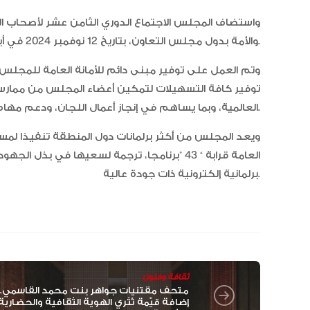
واستضاف المجلس الاجتماع الدوري الثامن عشر لأصحاب ا
والأمة بدول مجلس التعاون، بتاريخ 12 نوفمبر 2024 في أبوظبي.
توفير كافة التسهيلات لتمكين أعضاء المجلس من ممارس
العالمية، وبما يساهم في إنجاز أعمال اللجان، ودعم مهام كوادر الأمانة العامة بمختلف تخصصاتها.
ويعد المجلس من أكثر برلمانات دول المنطقة تنفيذا لمس
العامة قرابة “ 43 ”برنامجا، ترجمة لسعيها في 
برلمانية إلكترونية ذات جودة عالية.
ثقافة وفنون
متحف مقتنيات جواهر بنت محمد القاسمي..
إضافة قيّمة تُثري الهوية الثقافية والحضارية