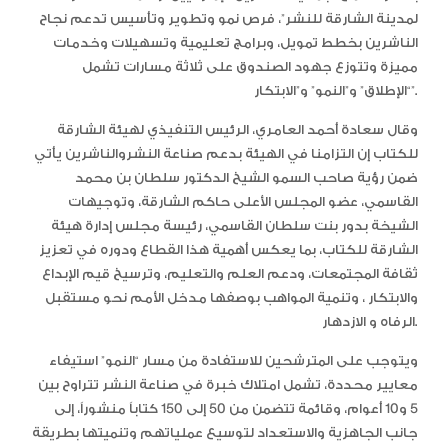
لمدينة الشارقة للنشر”، فرص نمو وتطوير وتأسيس تدعم نجاح
الناشرين بخطط تمويل، وبرامج تعليمية وتسهيلات وخدمات
مميزة وتتوزع جهود الصندوق على ثلاثة مسارات تشمل
“الإطلاق” و”النمو” و”الابتكار”.
وقال سعادة أحمد العامري، الرئيس التنفيذي لهيئة الشارقة
للكتاب إن التزامنا في الهيئة بدعم صناعة النشروالناشرين يأتي
ضمن رؤية صاحب السمو الشيخ الدكتور سلطان بن محمد
القاسمي، عضو المجلس الأعلى حاكم الشارقة، وتوجيهات
الشيخة بدور بنت سلطان القاسمي، رئيسة مجلس إدارة هيئة
الشارقة للكتاب، بما يعكس أهمية هذا القطاع ودوره في تعزيز
ثقافة المجتمعات، ودعم العلم والتعليم، وترسيخ قيم الإبداع
والابتكار ، وتنمية المواهب بوصفها مدخل الأمم نحو مستقبل
الرفاه و الازدهار.
ويتوجب على المترشحين للاستفادة من مسار “النمو” استيفاء
معايير محددة، تشمل امتلاك خبرة في صناعة النشر تتراوح بين
5 و10 أعوام، وقائمة تتضمن من 50 إلى 150 كتاباً منشوراً، إلى
جانب الجاهزية والاستعداد لتوسيع عملياتهم وتنميتها بطريقة