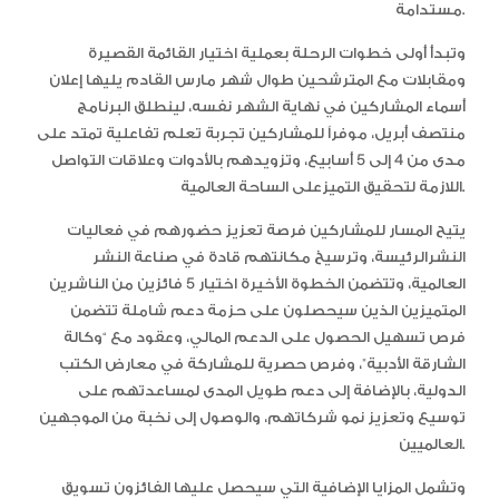
مستدامة.
وتبدأ أولى خطوات الرحلة بعملية اختيار القائمة القصيرة
ومقابلات مع المترشحين طوال شهر مارس القادم يليها إعلان
أسماء المشاركين في نهاية الشهر نفسه، لينطلق البرنامج
منتصف أبريل، موفراً للمشاركين تجربة تعلم تفاعلية تمتد على
مدى من 4 إلى 5 أسابيع، وتزويدهم بالأدوات وعلاقات التواصل
اللازمة لتحقيق التميزعلى الساحة العالمية.
يتيح المسار للمشاركين فرصة تعزيز حضورهم في فعاليات
النشرالرئيسة، وترسيخ مكانتهم قادة في صناعة النشر
العالمية، وتتضمن الخطوة الأخيرة اختيار 5 فائزين من الناشرين
المتميزين الذين سيحصلون على حزمة دعم شاملة تتضمن
فرص تسهيل الحصول على الدعم المالي، وعقود مع “وكالة
الشارقة الأدبية”، وفرص حصرية للمشاركة في معارض الكتب
الدولية، بالإضافة إلى دعم طويل المدى لمساعدتهم على
توسيع وتعزيز نمو شركاتهم، والوصول إلى نخبة من الموجهين
العالميين.
وتشمل المزايا الإضافية التي سيحصل عليها الفائزون تسويق