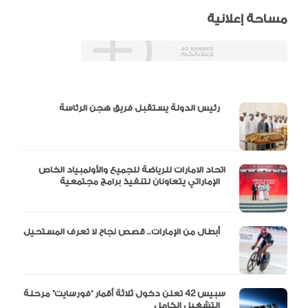
مساحة إعلانية
دالية و10 أرقام
رئيس الدولة يستقبل فريق هجن الرئاسة
اتحاد الامارات للرياضة للجميع والأولمبياد الخاص
الإماراتي يتعاونان لتنفيذ برامج مجتمعية
أبطال من الإمارات.. قصص نجاح لا تعرف المستحيل
سبيس 42 تعلن دخول ثلاثة أقمار “فورسايت” مرحلة
التشغيل الكامل