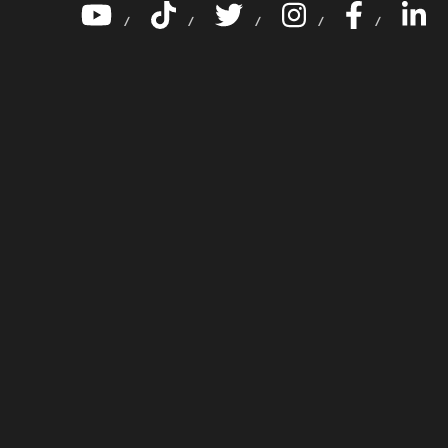
/
/
/
/
/