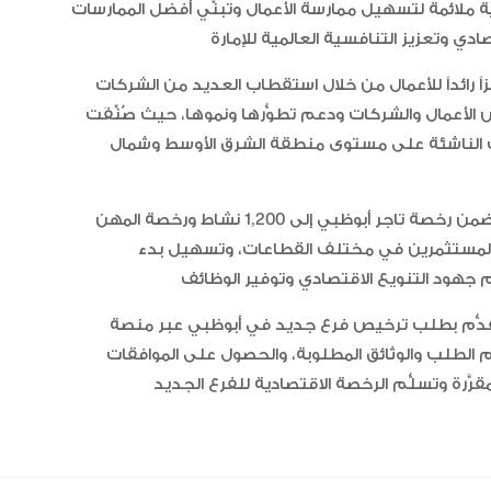
الإمارات تعزز ريادتها العالمية في ج
 ملائمة لتسهيل ممارسة الأعمال وتبنّي أفضل الممارسات
الخيل العربية بزيادة بطولاتها المص
ضمن الفئة “A”
 رائداً للأعمال من خلال استقطاب العديد من الشركات
 الأعمال والشركات ودعم تطوُّرها ونموها، حيث صُنِّفَت
شركات الناشئة على مستوى منطقة الشرق الأوسط وشمال
وقال إنه خلال الفترة الماضية تمت زيادة الأنشطة المتاحة ضمن رخصة تاجر أبوظبي إلى 1,200 نشاط ورخصة المهن
 الأعمال المستثمرين في مختلف القطاعات، وتسهيل بدء
لتقدُّم بطلب ترخيص فرع جديد في أبوظبي عبر منصة
 الطلب والوثائق المطلوبة، والحصول على الموافقات