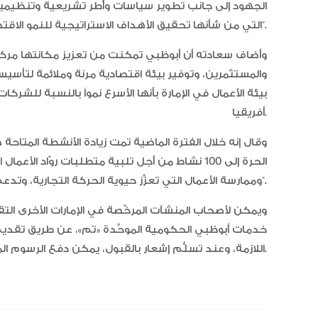
الجهود إلى جانب تطوير سياسات وأُطر تشريعية وتنظيمية
التي من شأنها تحقيق الأهداف الاستراتيجية للنمو الاقتصادي وتعزيز التنافسية العالمية للإمارة”.
وأضاف سعادته أن أبوظبي تمكنت من تعزيز مكانتها مركزاً
والمستثمرين، وتوفير بيئة اقتصادية مرنة وملائمة لتأسيس
بيئة الأعمال في الإمارة بأنها الأسرع نمواً بالنسبة لل
أفريقيا.
الحرة إلى 100 نشاط من أجل تلبية متطلبات روّاد
وممارسة الأعمال التي تعزِّز حيوية الحركة التجارية، وتدعم جهود التنويع الاقتصادي وتوفير الوظائف”.
ويمكن لأصحاب المنشآت المرخّصة في الإمارات الأخرى ا
خدمات أبوظبي الحكومية الموحَّدة «تم»، عن طريق تقديم
اللازمة، وعند تسلُّم إشعار بالقبول، يمكن دفع الرسوم المقرَّرة وتسلُّم الرخصة الاقتصادية للفرع الجديد.