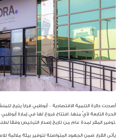
أصدرت دائرة التنمية الاقتصادية – أبوظبي قراراً يتيح للمن
الحرة التابعة لأيٍّ منها، افتتاح فروع لها في إمارة أبوظبي
توفير المقر لمدة عام من تاريخ إصدار الترخيص وفقاً لطلب المنشأة.
يأتي القرار ضمن الجهود المتواصلة لتوفير بيئة ملائمة لل