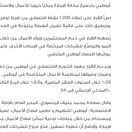
أبوظبي بترسيخ مكانة الإمارة مركزاً حيوياً للأعمال والاستثمارات.
نصُّ القرار على إعفاء 1,200 نشاط اقتص
وينطبق ذلك على قائمة تشمل أنشطة متنوّعة في العديد من المجالات والقطاعات.
يُسهم القرار في دعم المستثمرين وروّاد الأعمال من خلال
النمو والتوسُّع للشركات المرخّصة في الإمارات الأخرى، و
يوفِّرها اقتصاد أبوظبي المتنامي.
ويدعم القرار جهود التنويع الاقتصادي في أبوظبي من خل
وضمان وصولها لمنظومة الأعمال المتكاملة في أبوظبي، وتع
المحلي الإجمالي إلى 54%.
وقال سعادة محمد منيف المنصوري، المدير العام بالإنابة
الاقتصادية- أبوظبي لتنظيم و تطوير قطاع الأعمال: “نعم
ومستدام من خلال مبادرات نوعية تمكِّن قطاع الأعمال من 
الإمارة. وأوضح أن خطوة تسهيل فتح فروع للشركات العام