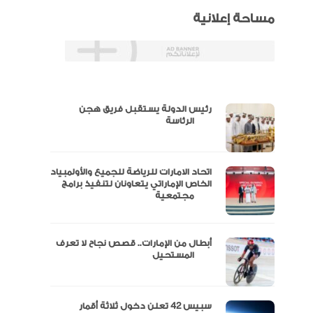
مساحة إعلانية
رئيس الدولة يستقبل فريق هجن
س
الرئاسة
اتحاد الامارات للرياضة للجميع والأولمبياد
عتماد
الخاص الإماراتي يتعاونان لتنفيذ برامج
مجتمعية
أبطال من الإمارات.. قصص نجاح لا تعرف
“الإمارات للدراجات” يتوج بلقب طواف
المستحيل
سبيس 42 تعلن دخول ثلاثة أقمار