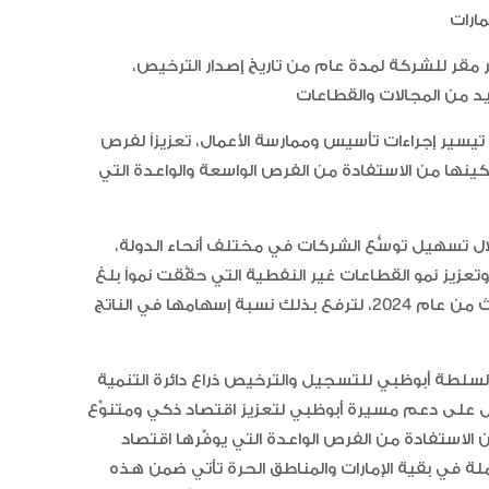
ادي من شرط توفير مقر للشركة لمدة عام من تاريخ إصدار الترخيص،
 تيسير إجراءات تأسيس وممارسة الأعمال، تعزيزاً لفرص
“أبوظبي لألعاب القوى” يحصد 58
تمكينها من الاستفادة من الفرص الواسعة والواعدة التي
ميدالية و10 أرقام قياسية في كأ
الإمارات
ال تسهيل توسُّع الشركات في مختلف أنحاء الدولة،
زيز نمو القطاعات غير النفطية التي حقَّقت نمواً بلغ
الإمارات ترسخ ريادتها العالمية في ا
الأدوية المبتكرة لتعزيز صحة المجتمع
59% خلال السنوات العشر الماضية، و6.6% خلال الربع الثالث من عام 2024، لترفع بذلك نسبة إسهامها في الناتج
 لسلطة أبوظبي للتسجيل والترخيص ذراع دائرة التنمية
ل على دعم مسيرة أبوظبي لتعزيز اقتصاد ذكي ومتنوِّع
البرتغال ويحل وصيفا في المجر
الاستفادة من الفرص الواعدة التي يوفِّرها اقتصاد
لة في بقية الإمارات والمناطق الحرة تأتي ضمن هذه