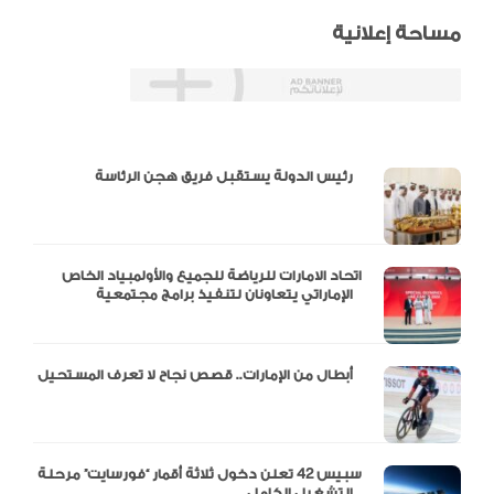
مساحة إعلانية
دالية و10 أرقام
رئيس الدولة يستقبل فريق هجن الرئاسة
اتحاد الامارات للرياضة للجميع والأولمبياد الخاص
الإماراتي يتعاونان لتنفيذ برامج مجتمعية
أبطال من الإمارات.. قصص نجاح لا تعرف المستحيل
سبيس 42 تعلن دخول ثلاثة أقمار “فورسايت” مرحلة
التشغيل الكامل