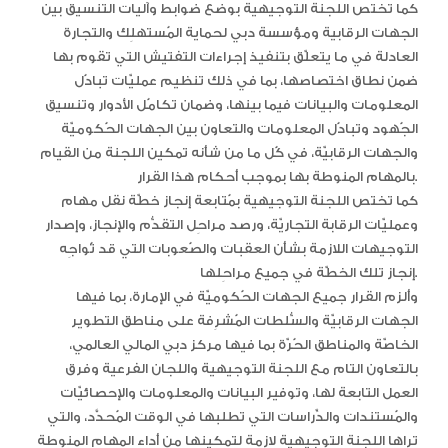
كما تختص اللجنة التوجيهية بوضع ضوابط وآليات التنسيق بين
الجهات الرقابية ومؤسسة دبي لحماية المُستهلِك والتجارة
العادلة في ما يتعلّق بتنفيذ إجراءات التفتيش التي تقوم بها
ضمن نطاق اختصاصها، بما في ذلك تنظيم عمليّات تبادُل
المعلومات والبيانات فيما بينها، وضمان تكامُل الأدوار وتنسيق
الجُهود وتبادُل المعلومات والتعاون بين الجهات الحُكوميّة
والجهات الرقابيّة، في كُل ما من شأنه تمكين اللجنة من القيام
بالمهام المنوطة بها بموجب أحكام هذا القرار.
كما تختص اللجنة التوجيهية بمُتابعة إنجاز خطّة نقل مهام
وعمليّات الرقابة التجاريّة، ورصد مراحِل التقدُّم والإنجاز، وإصدار
التوجيهات اللازمة بشأن العقبات والصُعوبات التي قد تُواجِه
إنجاز تلك الخطّة في جميع مراحِلها.
وألزم القرار جميع الجهات الحُكوميّة في الإمارة، بما فيها
الجهات الرقابيّة والسُّلطات المُشرِفة على مناطق التطوير
الخاصّة والمناطق الحُرّة بما فيها مركز دبي المالي العالمي،
بالتعاون التام مع اللجنة التوجيهية واللجان الفرعية وفرق
العمل التابعة لها، وتوفير البيانات والمعلومات والإحصائيّات
والمُستندات والدِّراسات التي تطلبها في الوقت المُحدَّد، والتي
تراها اللجنة التوجيهية لازمة لتمكينِها من أداء المهام المنوطة