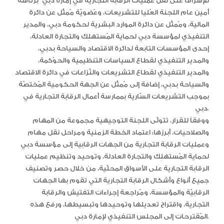
للإشراف على نقل عمليات الرقابة التجارية في إمارة دبي” برئاسة
أمين عام اللجنة العُليا للتشريعات، وعُضويّة مُمثِّل عن دائرة
المالية، ومُمثِّل عن دائرة الموارد البشرية لحكومة دبي، والمدير
التنفيذي لمؤسسة دبي لحماية المُستهلِك والتجارة العادلة،
إحدى المؤسسات التابعة لدائرة الاقتصاد والسياحة بدبي،
والمدير التنفيذي لقطاع السياسات التنظيمية والحوْكمة،
والمدير التنفيذي لقطاع التشريعات والنِّزاعات في دائرة الاقتصاد
والسياحة بدبي، إضافة إلى مُمثِّل عن الجهة الحكومية المُختصّة
بموجب التشريعات السّارية بممارسة أعمال الرقابة التجارية في
دبي.
ووفقاً للقرار، تتولّى اللجنة التوجيهية مجموعة من المهام
والصلاحيات، أبرزها: اعتماد الخطة الزمنية ومراحل نقل مهام
وعمليات الرقابة التجارية من الجهات الرقابية إلى مؤسسة دبي
لحماية المُستهلِك والتجارة العادلة، وتوحيد وتنظيم عمليات
الرقابة التجارية على الأسواق المحلّية، من خلال حصر وتصنيف
جميع أنواع وأشكال الرقابة التجارية التي تقوم بها الجهات
الرقابيّة والمؤسسة، ومُراجعة إجراءات التفتيش والرقابة
التجارية، واقتراح تعديلها وتوحيدها وتبسيطها، ورفع هذه
المُقترحات إلى المجلس التنفيذي لإمارة دبي.