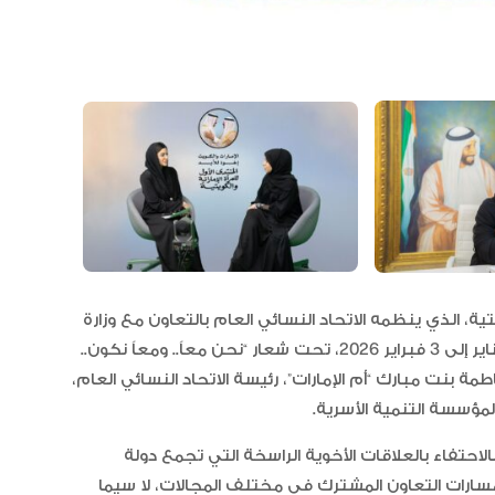
“أبوظبي لألعاب القوى” يحصد 58
ميدالية و10 أرقام قياسية في كأ
الإمارات
الإمارات ترسخ ريادتها العالمية في ا
تية، الذي ينظمه الاتحاد النسائي العام بالتعاون مع وزارة
الأدوية المبتكرة لتعزيز صحة المجتمع
الخارجية في دولة الكويت الشقيقة، خلال الفترة من 29 يناير إلى 3 فبراير 2026، تحت شعار “نحن معاً.. ومعاً نكون..
ة بنت مبارك “أم الإمارات”، رئيسة الاتحاد النسائي العام،
لمؤسسة التنمية الأسرية.
البرتغال ويحل وصيفا في المجر
لاحتفاء بالعلاقات الأخوية الراسخة التي تجمع دولة
 مسارات التعاون المشترك في مختلف المجالات، لا سيما