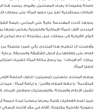
راسخة وطموحاً لا يعرف المستحيل. واليوم، يجسد هذا المن
شراكات مستقبلية تعزز من حضور المرأة على مسارات التن
بدورها، أكدت المهندسة غالية علي المناعي، رئيسة الشؤون 
المنتدى الأول للمرأة الإماراتية والكويتية يعكس توجهاً م
الرؤى القيادية إلى مسارات عمل مشتركة تدعم تمكين المر
وأوضحت أن تنظيم هذا المنتدى يأتي ضمن سلسلة من المبا
العام على إطلاقها مع الدول الشقيقة والصديقة، برعاي
مبارك “أم الإمارات”، بما يرسخ مكانة المرأة كشريك استرات
قضايا المرأة.
ويضم المنتدى جلستين رئيسيتين؛ تتناول الجلسة الأولى مح
المتقدمة”، و”حفظ السلام والأمن”، و”رياضة المرأة”، فيما ت
تشمل الإعلام والسياحة، واللوجستيات وسلاسل الإمداد، إل
فيما تضم الفعاليات إقامة معرضاً مصاحباً لمدة خمسة أ
حضورية تفاعلية مفتوحة، تُقام في مقر الاتحاد النسائي 