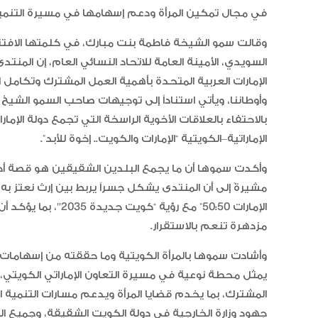
في مجال تمكين المرأة ودعم إسهامها في مسيرة التنمية
وقالت سمو الشيخة فاطمة بنت مبارك، في كلمتها الافتتا
السويدي، الأمينة العامة للاتحاد النسائي العام، إن المنتدى 
الإمارات العربية المتحدة بأهمية العمل المشترك وتكامل
وأوطاننا، ويأتي استناداً إلى توجيهات صاحب السمو الشيخ 
بالاحتفاء بالعلاقات الأخوية الراسخة التي تجمع دولة الإ
الإماراتية–الكويتية “الإمارات والكويت.. إخوة للأبد”.
وأكدت سموها أن ما يجمع البلدين الشقيقين هو قصة أخو
مشيرةً إلى أن المنتدى يشكل جسراً يربط بين إرث نعتز 
الإمارات 50:50” مع ر
مزدهرة تنعم بالاستقرار.
وأشادت سموها بالمرأة الكويتية وما حققته من إسهامات م
يمثل محطة نوعية في مسيرة التعاون الإماراتي الكويتي، 
المشترك، بما يخدم قضايا المرأة ويدعم مسارات التنمية
جهود وزارة الخارجية في دولة الكويت الشقيقة، وجميع الج