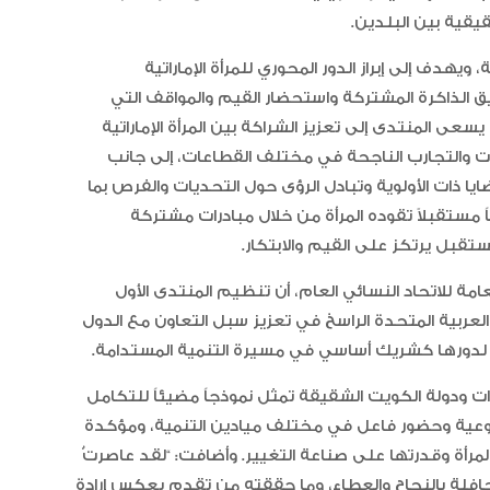
قية بين البلدين.
يهدف إلى إبراز الدور المحوري للمرأة الإماراتية
يق الذاكرة المشتركة واستحضار القيم والمواقف التي
عى المنتدى إلى تعزيز الشراكة بين المرأة الإماراتية
ات والتجارب الناجحة في مختلف القطاعات، إلى جانب
يا ذات الأولوية وتبادل الرؤى حول التحديات والفرص بما
 مستقبلاً تقوده المرأة من خلال مبادرات مشتركة
بل يرتكز على القيم والابتكار.
مة للاتحاد النسائي العام، أن تنظيم المنتدى الأول
رات العربية المتحدة الراسخ في تعزيز سبل التعاون مع الدول
يخاً لدورها كشريك أساسي في مسيرة التنمية المستدامة.
رات ودولة الكويت الشقيقة تمثل نموذجاً مضيئاً للتكامل
ت نوعية وحضور فاعل في مختلف ميادين التنمية، ومؤكدة
لمرأة وقدرتها على صناعة التغيير. وأضافت: “لقد عاصرتُ
حافلة بالنجاح والعطاء، وما حققته من تقدم يعكس إرادة