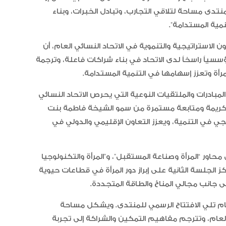
تدى مساحة لتلاقي التجارب، وتبادل الخبرات، وبناء
مية المستدامة”.
الاستراتيجية والتنموية في الاتحاد النسائي العام، أن
ؤسسياً راسخاً لدى الاتحاد في بناء شراكات فاعلة، وترجمة
أة وتعزز إسهامها في التنمية المستدامة.
درات والملتقيات النوعية التي يحرص الاتحاد النسائي
ة كريمة ومتابعة مستمرة من سمو الشيخة فاطمة بنت
يجي في التنمية، ويعزز التعاون الإقليمي والدولي في
اور “المرأة وصناعة المستقبل”، و”المرأة والتكنولوجيا
ركز الجلسة الثانية على إبراز دور المرأة في قطاعات حيوية
ى جانب مجالي المناخ والطاقة المتجددة.
يام تلي الافتتاح الرسمي للمنتدى. ويشكل مساحة
العام، وتترجم مفاهيم التمكين والشراكة إلى تجربة