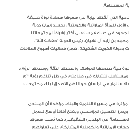
 المستدامة.
الإمارات تعزز ريادتها العالمية في ج
الخيل العربية بزيادة بطولاتها المص
ضمن الفئة “A”
حية التي ألقتها نيابةً عن سموها سعادة نورة خليفة
الأول للمرأة الإماراتية والكويتية، يجسد إيمان دولة
 الجهود في صناعة مستقبل أكثر إشراقاً لمجتمعاتنا
محمد بن زايد آل نهيان، رئيس الدولة “حفظه الله”،
مارات ودولة الكويت الشقيقة، ضمن فعاليات أسبوع العلاقات
ة حية صنعتها المواقف ورسختها الثقة ووحدتها الرؤى،
به ومستقبل نتشارك في صناعته، في ظل تناغم رؤية “أم
ؤية “كويت جديدة 2035″، بما يؤكد أن الاستثمار في الإنسان هو النهج الأصدق لبناء مجتمعات
ؤثرة في مسيرة التنمية والبناء، مؤكدة أن المنتدى
ويعزز التنسيق المؤسسي ويفتح آفاقاً أوسع للعمل
 المستدامة في البلدين الشقيقين. كما ثمنت سموها
هات الإماراتية والكويتية المشاركة، على تعاونهم