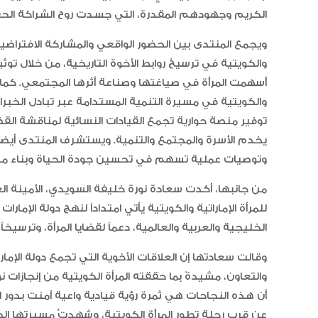
الكريم وجهودهم المقدرة، التي جسدت روح الشراكة الحقي
ويجمع المنتدى بين الحضور الواقعي والمشاركة الافتراضية، و
والكويتية في ترسيخ روابط الأخوة التاريخية، من خلال توث
أسهمت المرأة في صياغتها وصناعة أثرها المجتمعي. كما يس
والكويتية في مسيرة التنمية المستدامة عبر تبادل الخبر
توفير منصة حوارية تجمع القيادات النسائية لمناقشة القضا
يخدم الأسرة والمجتمع والتنمية. ويستشرف المنتدى أيضاً
وتوصيات عملية تسهم في تحسين جودة الحياة وبناء مستق
من جانبها، أكدت سعادة نورة خليفة السويدي، الأمينة العا
للمرأة الإماراتية والكويتية يأتي امتداداً لنهج دولة الإما
الخليجية والعربية والعالمية، دعماً لقضايا المرأة، وترس
وقالت سعادتها إن العلاقات الأخوية التي تجمع دولة الإما
والتعاون، مشيدةً بما حققته المرأة الكويتية من إنجازا
أن هذه النجاحات هي ثمرة رؤية قيادية واعية آمنت بدور ا
عن قرب رحلة تطور المرأة الكويتية، وشهدتُ مسيرتها ال