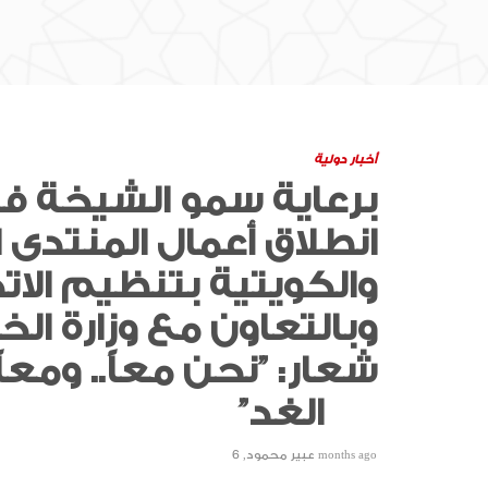
أخبار دولية
برعاية سمو الشيخة فا
انطلاق أعمال المنتدى ال
والكويتية بتنظيم الات
وبالتعاون مع وزارة ا
شعار: ‏”نحن معاً.. ومعا
الغد”‏
6 months ago
عبير محمود
,