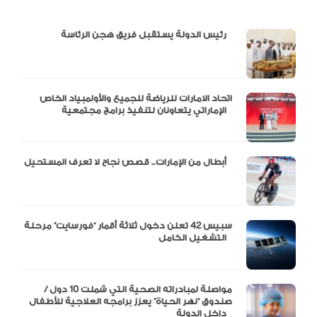
دالية و10 أرقام
رئيس الدولة يستقبل فريق هجن الرئاسة
اتحاد الامارات للرياضة للجميع والأولمبياد الخاص
الإماراتي يتعاونان لتنفيذ برامج مجتمعية
أبطال من الإمارات.. قصص نجاح لا تعرف المستحيل
سبيس 42 تعلن دخول ثلاثة أقمار “فورسايت” مرحلة
التشغيل الكامل
مواصلة لمبادراته الصحية التي شملت 10 دول /
صندوق “نهر الحياة” يعزز برامجه العلاجية للأطفال
داخل الدولة