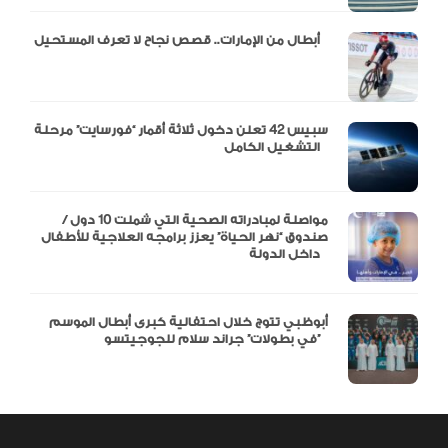
أبطال من الإمارات.. قصص نجاح لا تعرف المستحيل
سبيس 42 تعلن دخول ثلاثة أقمار “فورسايت” مرحلة
التشغيل الكامل
مواصلة لمبادراته الصحية التي شملت 10 دول /
صندوق “نهر الحياة” يعزز برامجه العلاجية للأطفال
داخل الدولة
أبوظبي تتوج خلال احتفالية كبرى أبطال الموسم
في بطولات” جراند سلام للجوجيتسو”