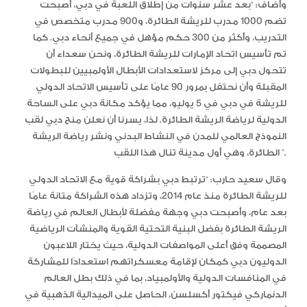
وأضاف: “بعد عشر سنوات من إطلاق اللعبة في دبي، أصبحت
تضم 1000 مدرب للريشة الطائرة، و900 مدرب متخصص في
التدريب، وأكثر من 300 حكم مؤهل في جميع أنحاء دبي. كما
تم تأسيس اتحاد الإمارات للريشة الطائرة، ونحن سعداء أن
تتحول دبي إلى مركز لاستعدادات الأبطال الأولمبيين للبطولات
المقبلة وأن نحتفل بمرور 90 عامًا على تأسيس الاتحاد الدولي
للريشة في دبي في 5 يوليو، مما يؤكد مكانة دبي على الساحة
الدولية لرياضة الريشة الطائرة. لذا، يسرنا أن نعلن منح دبي لقب
النموذج العالمي للمدن في النشاط البدني ونشر رياضة الريشة
الطائرة، وهي أول مدينة تنال هذا اللقب ”.
وقال سعيد حارب: “ترتبط دبي بشراكة قوية مع الاتحاد الدولي
للريشة الطائرة منذ عام 2014، وتزداد هذه الشراكة متانة عامًا
بعد عام، وأصبحت دبي وجهة مفضلة لأبطال العالم في رياضة
الريشة الطائرة بفضل البنية التحتية القوية والمنشآت الرياضية
المصممة وفق أعلى المواصفات الدولية، حيث يختار اللاعبون
الدوليون دبي كمكان لإقامة معسكراتهم استعدادًا للمشاركة
في المنافسات الدولية والأولمبياد، بما في ذلك بطل العالم
الدنماركي فيكتور أكسلسن، الحاصل على الميدالية الذهبية في