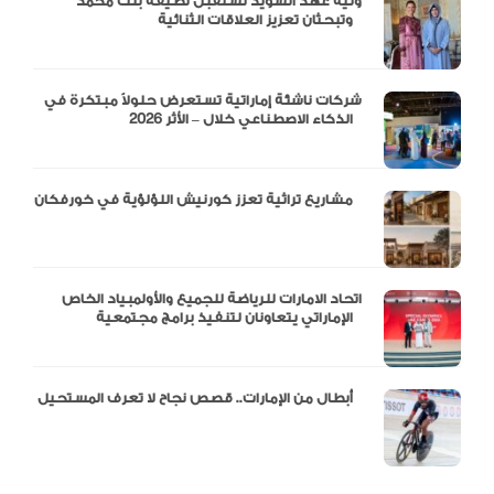
ولية عهد السويد تستقبل لطيفة بنت محمد
وتبحثان تعزيز العلاقات الثنائية
شركات ناشئة إماراتية تستعرض حلولاً مبتكرة في
الذكاء الاصطناعي خلال – الأثر 2026
مشاريع تراثية تعزز كورنيش اللؤلؤية في خورفكان
اتحاد الامارات للرياضة للجميع والأولمبياد الخاص
الإماراتي يتعاونان لتنفيذ برامج مجتمعية
أبطال من الإمارات.. قصص نجاح لا تعرف المستحيل