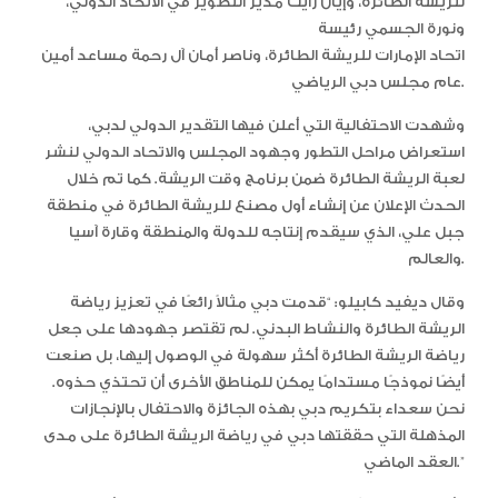
للريشة الطائرة، وإيان رايت مدير التطوير في الاتحاد الدولي،
ونورة الجسمي رئيسة
اتحاد الإمارات للريشة الطائرة، وناصر أمان آل رحمة مساعد أمين
عام مجلس دبي الرياضي.
وشهدت الاحتفالية التي أعلن فيها التقدير الدولي لدبي،
استعراض مراحل التطور وجهود المجلس والاتحاد الدولي لنشر
لعبة الريشة الطائرة ضمن برنامج وقت الريشة. كما تم خلال
الحدث الإعلان عن إنشاء أول مصنع للريشة الطائرة في منطقة
جبل علي، الذي سيقدم إنتاجه للدولة والمنطقة وقارة آسيا
والعالم.
وقال ديفيد كابيلو: “قدمت دبي مثالاً رائعًا في تعزيز رياضة
الريشة الطائرة والنشاط البدني. لم تقتصر جهودها على جعل
رياضة الريشة الطائرة أكثر سهولة في الوصول إليها، بل صنعت
أيضًا نموذجًا مستدامًا يمكن للمناطق الأخرى أن تحتذي حذوه.
نحن سعداء بتكريم دبي بهذه الجائزة والاحتفال بالإنجازات
المذهلة التي حققتها دبي في رياضة الريشة الطائرة على مدى
العقد الماضي.”