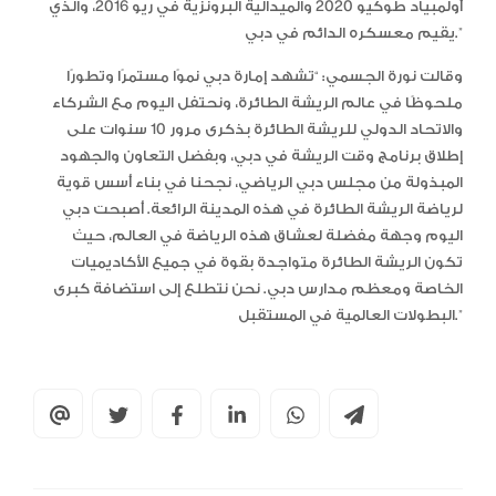
أولمبياد طوكيو 2020 والميدالية البرونزية في ريو 2016، والذي
يقيم معسكره الدائم في دبي.”
وقالت نورة الجسمي: “تشهد إمارة دبي نموًا مستمرًا وتطورًا
ملحوظًا في عالم الريشة الطائرة، ونحتفل اليوم مع الشركاء
والاتحاد الدولي للريشة الطائرة بذكرى مرور 10 سنوات على
إطلاق برنامج وقت الريشة في دبي، وبفضل التعاون والجهود
المبذولة من مجلس دبي الرياضي، نجحنا في بناء أسس قوية
لرياضة الريشة الطائرة في هذه المدينة الرائعة. أصبحت دبي
اليوم وجهة مفضلة لعشاق هذه الرياضة في العالم، حيث
تكون الريشة الطائرة متواجدة بقوة في جميع الأكاديميات
الخاصة ومعظم مدارس دبي. نحن نتطلع إلى استضافة كبرى
البطولات العالمية في المستقبل.”