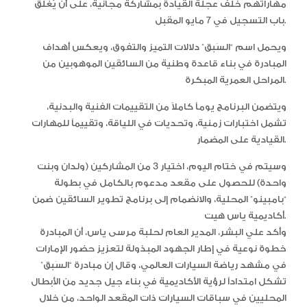
مهاراتهم خلف عجلة القيادة بمشاركة مجانية، على أن يُغلق
باب التسجيل في 7 مايو المقبل.
ويحمل اسم “السَبق” دلالات التميز والتفوق، ويعكس أهداف
المبادرة في بناء قاعدة وطنية من السائقين الموهوبين من
المراحل العمرية المبكرة.
ويتضمن البرنامج يوماً كاملاً من التقييمات الفنية والبدنية،
تشمل اختبارات زمنية، وتحديات في اللياقة، وتقييماً للمهارات
القيادية على المضمار.
وسيتم في ختام اليوم، اختيار 3 من المشاركين (ولدان وبنت
واحدة) للحصول على مقعد مدعوم بالكامل في بطولة
“بامبينو” المحلية، والانضمام إلى برنامج تطوير السائقين ضمن
أكاديمية ياس هيت.
وأكد علي البشر، المدير العام لحلبة مرسى ياس، أن المبادرة
خطوة نوعية في إطار الجهود المبذولة لتعزيز حضور الإمارات
في مشهد رياضة السيارات العالمي، وقال إن مبادرة “السَبق”
تشكل امتداداً لرؤية الأكاديمية في بناء جيل جديد من الأبطال
المحليين في سباقات السيارات ذات المقعد الواحد، من خلال