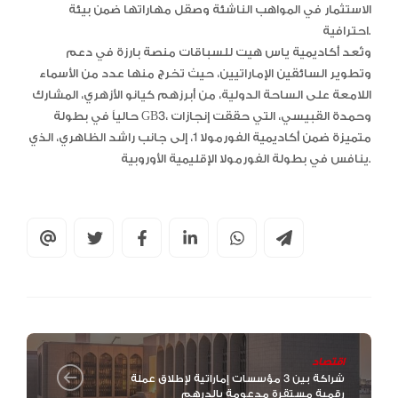
الاستثمار في المواهب الناشئة وصقل مهاراتها ضمن بيئة
احترافية.
وتُعد أكاديمية ياس هيت للسباقات منصة بارزة في دعم
وتطوير السائقين الإماراتيين، حيث تخرج منها عدد من الأسماء
اللامعة على الساحة الدولية، من أبرزهم كيانو الأزهري، المشارك
حالياً في بطولة GB3، وحمدة القبيسي، التي حققت إنجازات
متميزة ضمن أكاديمية الفورمولا 1، إلى جانب راشد الظاهري، الذي
ينافس في بطولة الفورمولا الإقليمية الأوروبية.
اقتصاد
شراكة بين 3 مؤسسات إماراتية لإطلاق عملة
رقمية مستقرة مدعومة بالدرهم