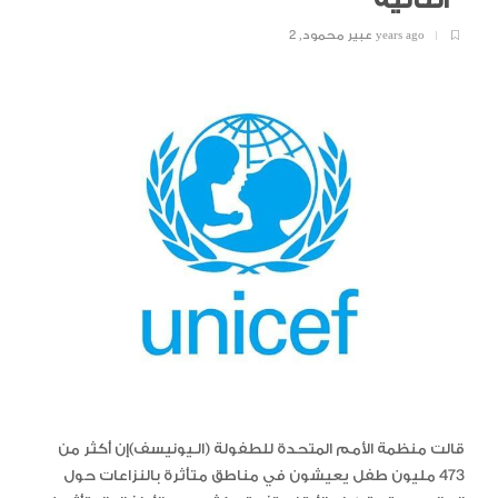
الثانية
2 years ago
عبير محمود
,
قالت منظمة الأمم المتحدة للطفولة (الـيونيسف)إن أكثر من
473 مليون طفل يعيشون في مناطق متأثرة بالنزاعات حول