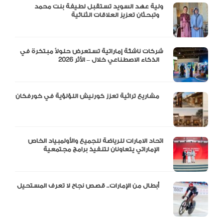
ولية عهد السويد تستقبل لطيفة بنت محمد
وتبحثان تعزيز العلاقات الثنائية
شركات ناشئة إماراتية تستعرض حلولاً مبتكرة في
الذكاء الاصطناعي خلال – الأثر 2026
مشاريع تراثية تعزز كورنيش اللؤلؤية في خورفكان
اتحاد الامارات للرياضة للجميع والأولمبياد الخاص
الإماراتي يتعاونان لتنفيذ برامج مجتمعية
أبطال من الإمارات.. قصص نجاح لا تعرف المستحيل