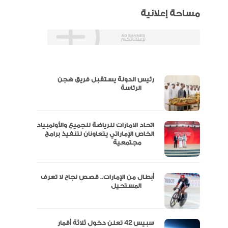
مساحة إعلانية
رئيس الدولة يستقبل فريق هجن
س
الرئاسة
اتحاد الامارات للرياضة للجميع والأولمبياد
عتماد
الخاص الإماراتي يتعاونان لتنفيذ برامج
مجتمعية
أبطال من الإمارات.. قصص نجاح لا تعرف
“الإمارات للدراجات” يتوج بلقب طواف
المستحيل
سبيس 42 تعلن دخول ثلاثة أقمار