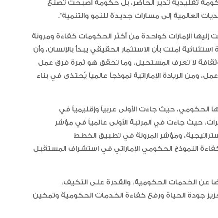
الإمارات تعزز ريادتها العالمية في ج
 حكومة تقليدية تدير الحاضر، بل حكومة أصبحت تصنع
الخيل العربية بزيادة بطولاتها المص
ات العالمية إلى مسارات جديدة للنمو والتنمية”.
ضمن الفئة “A”
 إليها الإمارات كواحدة من أكثر الحكومات كفاءة ومرونة
تثنائية آمنت بأن الاستثمار الحقيقي يبدأ بالإنسان، وأن
، وثقافة لا تعرف المستحيل، وما تحقق هو ثمرة فرق عمل
، ومن الريادة الإماراتية نموذجاً عالمياً يُحتذى في بناء
 الحكومي، حيث جاءت الأولى عربياً وإقليمياً في
ات، حيث جاءت في المرتبة الأولى عالمياً في مؤشر
لاستراتيجية، ومؤشر المرونة في تطبيق الخطط
كفاءة النموذج الحكومي الإماراتي في استشراف المستقبل
لرضا عن الخدمات الحكومية، والقدرة على التكيف،
يز جودة الحياة ورفع كفاءة الخدمات الحكومية وتمكين