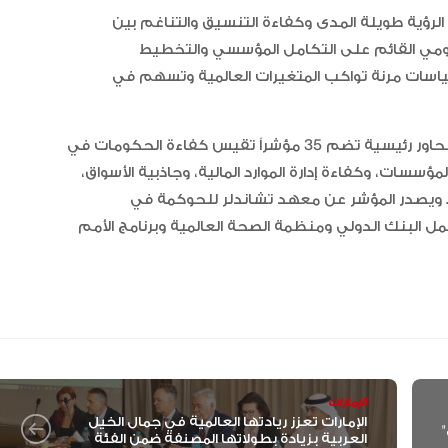
ي الرؤية طويلة المدى وكفاءة التنسيق والتناغم بين
ومي القائم على التكامل المؤسسي والتخطيط
ياسات مرنة تواكب المتغيرات العالمية وتسهم في
ويستند مؤشر «تشاندلر للحكومات الرشيدة» إلى سبعة محاور رئيسية تضم 35 مؤشراً تقيس كفاءة الحكومات في
ؤسسات، وكفاءة إدارة الموارد المالية، وجاذبية الأسواق،
ية. ويصدر المؤشر عن معهد تشاندلر للحوكمة في
ل البنك الدولي ومنظمة الصحة العالمية وبرنامج الأمم
الإمارات
الإمارات تعزز ريادتها العالمية في جمال الخيل
"الإمارات للدراجات" يتوج بلقب طواف البرتغال
العربية بزيادة بطولاتها المصنفة ضمن الفئة