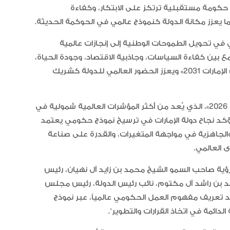
ناء حكومة مستقبلية ترتكز على الابتكار، وكفاءة
ا يعزز مكانة الدولة كنموذج عالمي في الحوكمة الحديثة.
ي في تحويل الطموحات الوطنية إلى إنجازات عالمية
ن كفاءة السياسات، وجاذبية الاقتصاد، وجودة الحياة،
والاستثمار في الإنسان، بما ينسجم مع مستهدفات «نحن الإمارات 2031» ويعزز الحضور العالمي للدولة كشريك
“أبوظبي لألعاب القوى” يحصد 58
ميدالية و10 أرقام قياسية في كأ
الإمارات
وجاء هذا التقدم في مؤشر «تشاندلر للحكومات الرشيدة 2026»، الذي يُعد من أكثر المؤشرات العالمية شمولية في
حكومات الوطنية الذي شمل 133 دولة، ليؤكد نجاح دولة الإمارات في ترسيخ نموذج حكومي يعتمد
الإمارات ترسخ ريادتها العالمية في ا
 والجاهزية في مواجهة المتغيرات، والقدرة على صناعة
الأدوية المبتكرة لتعزيز صحة المجتمع
 العالمي.
رؤية صاحب السمو الشيخ محمد بن زايد آل نهيان، رئيس
د بن راشد آل مكتوم، نائب رئيس الدولة، رئيس مجلس
البرتغال ويحل وصيفا في المجر
عيد تعريف مفهوم العمل الحكومي عالمياً، عبر نموذج
لدائمة في اتخاذ القرارات والتطوير”.