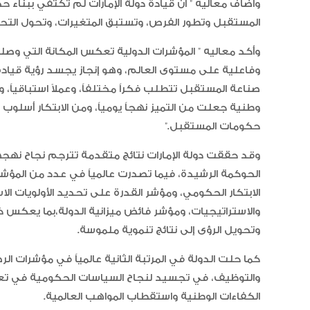
وأضاف معاليه ” أن قيادة دولة الإمارات لم تكتفي ببناء
المستقبل وتطور الفرص، وتستبق المتغيرات، وتحول التحدي
وأكد معاليه ” المؤشرات الدولية تعكس المكانة التي وصلت
وفاعلية على مستوى العالم، وهو إنجاز يجسد رؤية قيادة اس
صناعة المستقبل تتطلب فكراً مختلفاً، وعملاً استباقياً
وطنية جعلت من التميز نهجاً يومياً، ومن الابتكار أسلوب عمل
حكومات المستقبل.”
وقد حققت دولة الإمارات نتائج متقدمة تترجم نجاح نهجها
الحوكمة الرشيدة، فيما تصدرت عالمياً في عدد من المؤشر
الابتكار الحكومي، ومؤشر القدرة على تحديد الأولويات ا
والاستراتيجيات، ومؤشر فائض ميزانية الدولة،بما يعكس 
وتحويل الرؤى إلى نتائج تنموية ملموسة.
كما حلت الدولة في المرتبة الثانية عالمياً في مؤشرات ا
والتوظيف، في تجسيد لنجاح السياسات الحكومية في تعز
الكفاءات الوطنية واستقطاب المواهب العالمية.