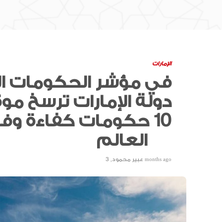
الإمارات
دولة الإمارات ترسخ م
10 حكومات كفاءة و
العالم
3 months ago
عبير محمود
,