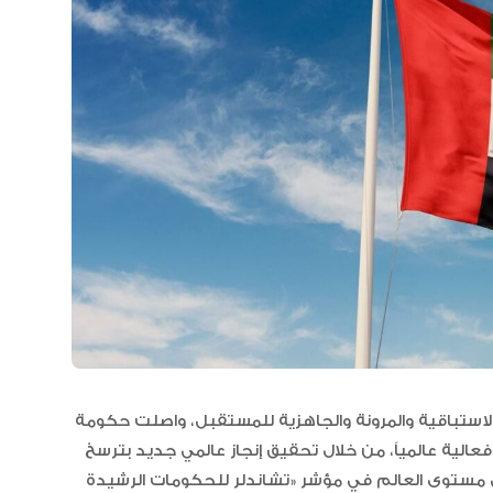
مجلس الأعمال الإماراتي الهندي:
العلاقات الاقتصادية والاستثمارية ب
البلدين تشهد نموا متسارعا
لاستباقية والمرونة والجاهزية للمستقبل، واصلت حكومة
وفعالية عالمياً، من خلال تحقيق إنجاز عالمي جديد بترسخ
فاءة فاعلية على مستوى العالم في مؤشر «تشاندلر للحكومات الرشيدة