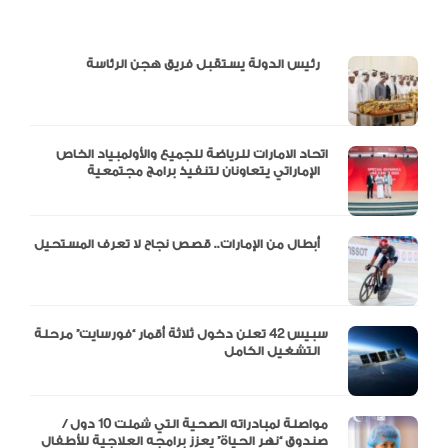
دالية و10 أرقام
رئيس الدولة يستقبل فريق هجن الرئاسة
اتحاد الامارات للرياضة للجميع والأولمبياد الخاص
الإماراتي يتعاونان لتنفيذ برامج مجتمعية
أبطال من الإمارات.. قصص نجاح لا تعرف المستحيل
سبيس 42 تعلن دخول ثلاثة أقمار “فورسايت” مرحلة
التشغيل الكامل
مواصلة لمبادراته الصحية التي شملت 10 دول /
صندوق “نهر الحياة” يعزز برامجه العلاجية للأطفال