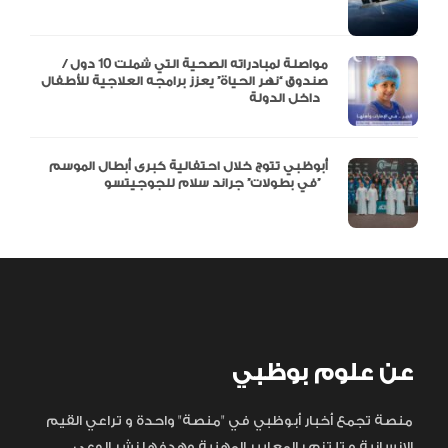
مواصلة لمبادراته الصحية التي شملت 10 دول /
صندوق “نهر الحياة” يعزز برامجه العلاجية للأطفال
داخل الدولة
أبوظبي تتوج خلال احتفالية كبرى أبطال الموسم
في بطولات” جراند سلام للجوجيتسو”
عن علوم بوظبي
منصة تجمع أخبار أبوظبي في "منصة" واحدة و تراعي القيم
الإنسانية و تلتزم بالمعايير المهنية وهدفها نشر الوعي