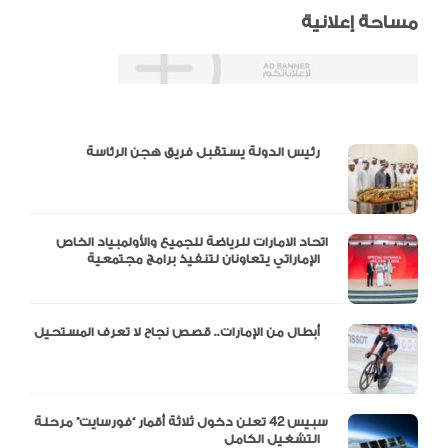
مساحة إعلانية
دالية و10 أرقام
رئيس الدولة يستقبل فريق هجن الرئاسة
اتحاد الامارات للرياضة للجميع والأولمبياد الخاص
الإماراتي يتعاونان لتنفيذ برامج مجتمعية
أبطال من الإمارات.. قصص نجاح لا تعرف المستحيل
سبيس 42 تعلن دخول ثلاثة أقمار “فورسايت” مرحلة
التشغيل الكامل