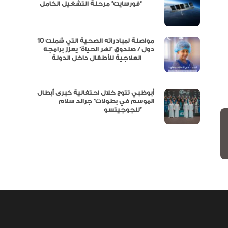
مال
“فورسايت” مرحلة التشغيل الكامل
نفة
مواصلة لمبادراته الصحية التي شملت 10
دول / صندوق “نهر الحياة” يعزز برامجه
العلاجية للأطفال داخل الدولة
أبوظبي تتوج خلال احتفالية كبرى أبطال
الموسم في بطولات” جراند سلام
للجوجيتسو”