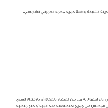
نة الشارقة برئاسة حميد محمد العمراني الشامسي،
“أبوظبي لألعاب القوى” يحصد 58
ميدالية و10 أرقام قياسية في كأ
الإمارات
الإمارات ترسخ ريادتها العالمية في ا
الأدوية المبتكرة لتعزيز صحة المجتمع
البرتغال ويحل وصيفا في المجر
ول اجتماع له من بين الأعضاء بالاتفاق أو بالاقتراع السري