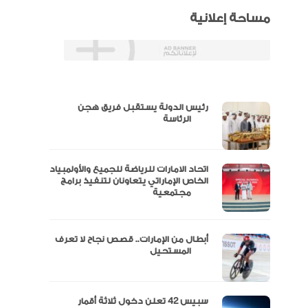
مساحة إعلانية
رئيس الدولة يستقبل فريق هجن
س
الرئاسة
اتحاد الامارات للرياضة للجميع والأولمبياد
عتماد
الخاص الإماراتي يتعاونان لتنفيذ برامج
مجتمعية
أبطال من الإمارات.. قصص نجاح لا تعرف
“الإمارات للدراجات” يتوج بلقب طواف
المستحيل
سبيس 42 تعلن دخول ثلاثة أقمار