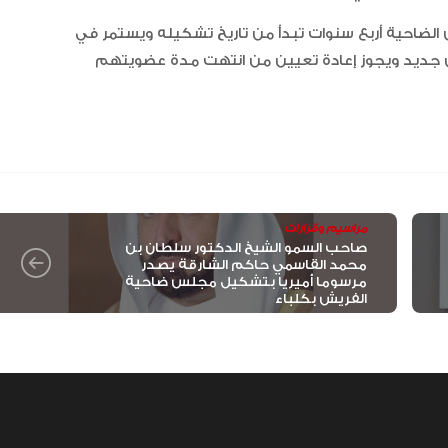
الإمارات تعزز ريادتها العالمية في ج
الخيل العربية بزيادة بطولاتها المص
لضاحية أربع سنوات تبدأ من تاريخ تشكيله ويستمر في
ضمن الفئة “A”
س جديد ويجوز إعادة تعيين من انتهت مدة عضويتهم
مراسيم وقرارات
صاحب السمو الشيخ الدكتور سلطان بن
محمد القاسمي حاكم الشارقة يصدر
مرسوما أميريا بتشكيل مجلس ضاحية
الفريش بكلباء