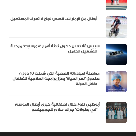
أبطال من الإمارات.. قصص نجاح لا تعرف المستحيل
سبيس 42 تعلن دخول ثلاثة أقمار “فورسايت” مرحلة
التشغيل الكامل
مواصلة لمبادراته الصحية التي شملت 10 دول /
صندوق “نهر الحياة” يعزز برامجه العلاجية للأطفال
داخل الدولة
أبوظبي تتوج خلال احتفالية كبرى أبطال الموسم
في بطولات” جراند سلام للجوجيتسو”