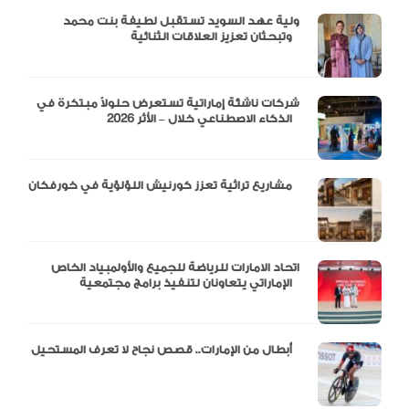
ولية عهد السويد تستقبل لطيفة بنت محمد
وتبحثان تعزيز العلاقات الثنائية
شركات ناشئة إماراتية تستعرض حلولاً مبتكرة في
الذكاء الاصطناعي خلال – الأثر 2026
مشاريع تراثية تعزز كورنيش اللؤلؤية في خورفكان
اتحاد الامارات للرياضة للجميع والأولمبياد الخاص
الإماراتي يتعاونان لتنفيذ برامج مجتمعية
أبطال من الإمارات.. قصص نجاح لا تعرف المستحيل