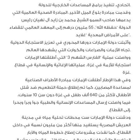
اتحادي، تنفيذ برامج المساعدات الخارجية للدولة.
وقدمت مبادرة بلوغ الميل الأخير، المبادرة الصحية العالمية التي
يدعمها صاحب السمو الشيخ محمد بن زايد آل نهيان رئيس
الدولة “حفظه الله”، 55 مليون درهم إلى المعهد العالمي للقضاء
على الأمراض المعدية “غلايد”.
وأثبتت دولة الإمارات دورها المحوري في تعزيز الاستجابة الدولية
تجاه الأزمات والصراعات والكوارث التي يشهدها العالم.
وواصلت عملية “الفارس الشهم 3” التي أطلقتها الإمارات
استجابة للأزمة في غزة، عملياتها الإغاثية والإنسانية في قطاع
غزة.
وفي هذا الإطار أطلقت الإمارات مبادرة الأطراف الصناعية
لمساعدة المصابين، كما تم إطلاق حملة التطعيم ضد شلل
الأطفال لأكثر من 640 ألف طفل في غزة دون سن 10 سنوات،
فيما واصلت إرسال المساعدات الإنسانية والطبية جواً وبراً وبحراً
إلى القطاع.
ودشنت دولة الإمارات ست محطات تحلية مياه في مدينة
العريش المصرية يستفيد منها أكثر من مليون نسمة في داخل
القطاع، كما نفذت مشروعات إصلاح خطوط المياه والآبار
المتضررة والشبكات المدمرة في محافظتي خانيونس وشمال