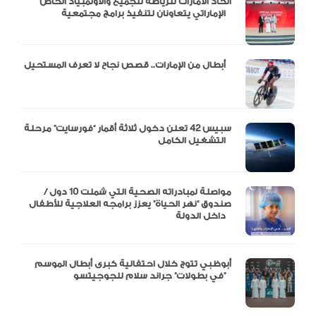
اتحاد الامارات للرياضة للجميع والأولمبياد الخاص
الإماراتي يتعاونان لتنفيذ برامج مجتمعية
أبطال من الإمارات.. قصص نجاح لا تعرف المستحيل
سبيس 42 تعلن دخول ثلاثة أقمار “فورسايت” مرحلة
التشغيل الكامل
مواصلة لمبادراته الصحية التي شملت 10 دول /
صندوق “نهر الحياة” يعزز برامجه العلاجية للأطفال
داخل الدولة
أبوظبي تتوج خلال احتفالية كبرى أبطال الموسم
في بطولات” جراند سلام للجوجيتسو”