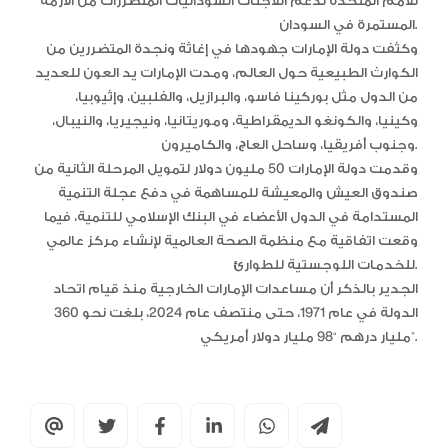
للأمم المتحدة لدعم اللاجئات السودانيات المتضررات من الأزمة
المستمرة في السودان.
وكثفت دولة الإمارات جهودها في إغاثة ونجدة المتضررين من
الكوارث الطبيعية حول العالم، ومدت الإمارات يد العون للعديد
من الدول مثل بوركينا فاسو، والبرازيل، والفلبين، وإثيوبيا،
وكينيا، والكونغو الديمقراطية، وموريتانيا، ونيجيريا، والنيبال،
وجنوب أفريقيا، وساحل العاج، والكاميرون.
وقدمت دولة الإمارات 50 مليون دولار لتمويل المرحلة الثانية من
صندوق العيش والمعيشة للمساهمة في دفع عجلة التنمية
المستدامة في الدول الأعضاء في البنك الإسلامي للتنمية، فيما
وقعت اتفاقية مع منظمة الصحة العالمية لإنشاء مركز عالمي
للخدمات اللوجستية للطوارئ.
الجدير بالذكر أن مساعدات الإمارات الخارجية منذ قيام اتحاد
الدولة في عام 1971، حتى منتصف عام 2024، بلغت نحو 360
مليار درهم “98 مليار دولار أمريكي”.