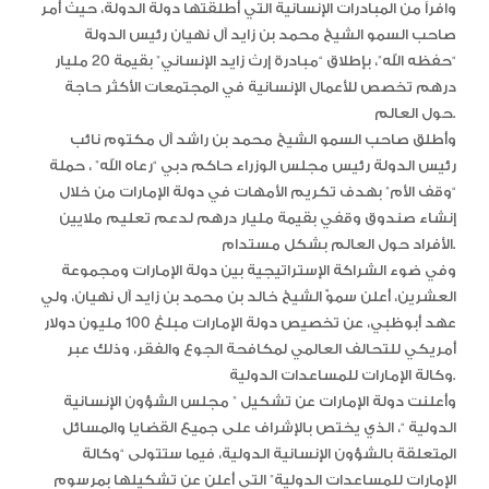
وافراً من المبادرات الإنسانية التي أطلقتها دولة الدولة، حيث أمر
صاحب السمو الشيخ محمد بن زايد آل نهيان رئيس الدولة
“حفظه الله”، بإطلاق “مبادرة إرث زايد الإنساني” بقيمة 20 مليار
درهم تخصص للأعمال الإنسانية في المجتمعات الأكثر حاجة
حول العالم.
وأطلق صاحب السمو الشيخ محمد بن راشد آل مكتوم نائب
رئيس الدولة رئيس مجلس الوزراء حاكم دبي “رعاه الله” ، حملة
“وقف الأم” بهدف تكريم الأمهات في دولة الإمارات من خلال
إنشاء صندوق وقفي بقيمة مليار درهم لدعم تعليم ملايين
الأفراد حول العالم بشكل مستدام.
وفي ضوء الشراكة الإستراتيجية بين دولة الإمارات ومجموعة
العشرين، أعلن سموّ الشيخ خالد بن محمد بن زايد آل نهيان، ولي
عهد أبوظبي، عن تخصيص دولة الإمارات مبلغ 100 مليون دولار
أمريكي للتحالف العالمي لمكافحة الجوع والفقر، وذلك عبر
وكالة الإمارات للمساعدات الدولية.
وأعلنت دولة الإمارات عن تشكيل ” مجلس الشؤون الإنسانية
الدولية “، الذي يختص بالإشراف على جميع القضايا والمسائل
المتعلقة بالشؤون الإنسانية الدولية، فيما ستتولى “وكالة
الإمارات للمساعدات الدولية” التي أعلن عن تشكيلها بمرسوم