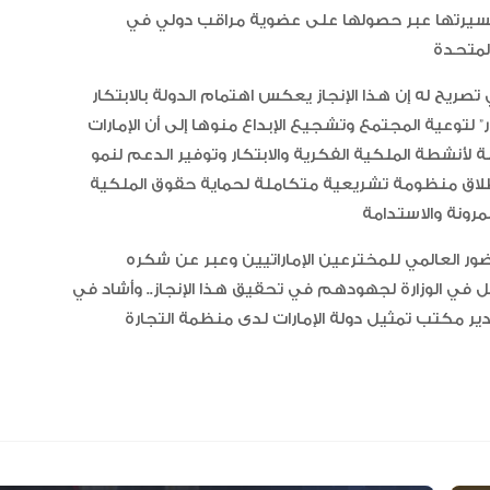
مسيرتها عبر حصولها على عضوية مراقب دولي في
صريح له إن هذا الإنجاز يعكس اهتمام الدولة بالابتكار
توعية المجتمع وتشجيع الإبداع منوها إلى أن الإمارات
لأنشطة الملكية الفكرية والابتكار وتوفير الدعم لنمو
“أبوظبي لألعاب القوى” يحصد 58
إطلاق منظومة تشريعية متكاملة لحماية حقوق الملكية
ميدالية و10 أرقام قياسية في كأ
الإمارات
ضور العالمي للمخترعين الإماراتيين وعبر عن شكره
الإمارات ترسخ ريادتها العالمية في ا
مل في الوزارة لجهودهم في تحقيق هذا الإنجاز.. وأشاد في
الأدوية المبتكرة لتعزيز صحة المجتمع
 مكتب تمثيل دولة الإمارات لدى منظمة التجارة
البرتغال ويحل وصيفا في المجر