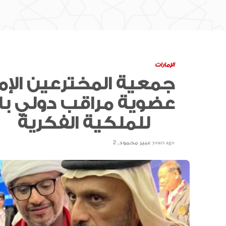
الإمارات
جمعية المخترعين الإم
عضوية مراقب دولي با
للملكية الفكرية
2 years ago
عبير محمود
,