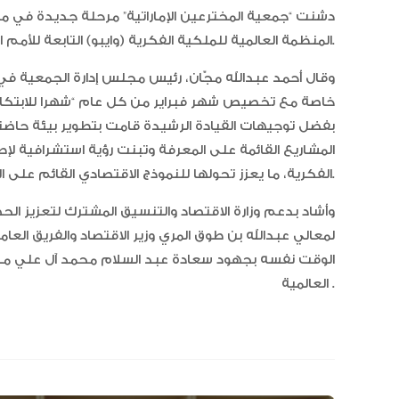
دشنت “جمعية المخترعين الإماراتية” مرحلة جديدة في 
المنظمة العالمية للملكية الفكرية (وايبو) التابعة للأمم المتحدة.
وقال أحمد عبدالله مجّان، رئيس مجلس إدارة الجمعية في ت
خاصة مع تخصيص شهر فبراير من كل عام “شهرا للابتكار” ل
بفضل توجيهات القيادة الرشيدة قامت بتطوير بيئة حاضنة 
المشاريع القائمة على المعرفة وتبنت رؤية استشرافية ل
الفكرية، ما يعزز تحولها للنموذج الاقتصادي القائم على المرونة والاستدامة.
وأشاد بدعم وزارة الاقتصاد والتنسيق المشترك لتعزيز الح
لمعالي عبدالله بن طوق المري وزير الاقتصاد والفريق العا
الوقت نفسه بجهود سعادة عبد السلام محمد آل علي مدير
العالمية .