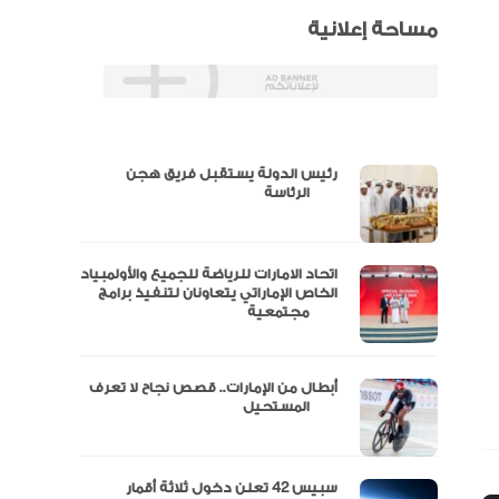
مساحة إعلانية
رئيس الدولة يستقبل فريق هجن
س
الرئاسة
اتحاد الامارات للرياضة للجميع والأولمبياد
عتماد
الخاص الإماراتي يتعاونان لتنفيذ برامج
مجتمعية
أبطال من الإمارات.. قصص نجاح لا تعرف
“الإمارات للدراجات” يتوج بلقب طواف
المستحيل
سبيس 42 تعلن دخول ثلاثة أقمار