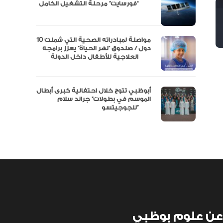
مال
“فورسايت” مرحلة التشغيل الكامل
نفة
مواصلة لمبادراته الصحية التي شملت 10
دول / صندوق “نهر الحياة” يعزز برامجه
العلاجية للأطفال داخل الدولة
أبوظبي تتوج خلال احتفالية كبرى أبطال
الموسم في بطولات” جراند سلام
للجوجيتسو”
عن علوم بوظبي