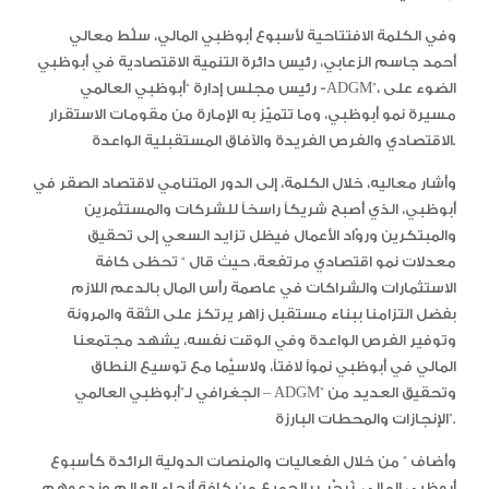
وفي الكلمة الافتتاحية لأسبوع أبوظبي المالي، سلَّط معالي
أحمد جاسم الزعابي، رئيس دائرة التنمية الاقتصادية في أبوظبي
رئيس مجلس إدارة “أبوظبي العالمي -ADGM”، الضوء على
مسيرة نمو أبوظبي، وما تتميّز به الإمارة من مقومات الاستقرار
الاقتصادي والفرص الفريدة والآفاق المستقبلية الواعدة.
وأشار معاليه، خلال الكلمة، إلى الدور المتنامي لاقتصاد الصقر في
أبوظبي، الذي أصبح شريكاً راسخاً للشركات والمستثمرين
والمبتكرين وروّاد الأعمال فيظل تزايد السعي إلى تحقيق
معدلات نمو اقتصادي مرتفعة، حيث قال “ تحظى كافة
الاستثمارات والشراكات في عاصمة رأس المال بالدعم اللازم
بفضل التزامنا ببناء مستقبل زاهر يرتكز على الثقة والمرونة
وتوفير الفرص الواعدة وفي الوقت نفسه، يشهد مجتمعنا
المالي في أبوظبي نمواً لافتاً، ولاسيَّما مع توسيع النطاق
الجغرافي لـ”أبوظبي العالمي – ADGM” وتحقيق العديد من
الإنجازات والمحطات البارزة”.
وأضاف ” من خلال الفعاليات والمنصات الدولية الرائدة كأسبوع
أبوظبي المالي، نُرحِّب بالجميع من كافة أنحاء العالم وندعوهم