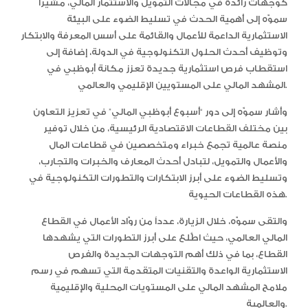
كوجهات رائدة في مجالات التمويل والاستثمار المالي، مشيراً
سموّه إلى أهمية الحدث في تسليط الضوء على البيئة
الاستثمارية الداعمة للأعمال والقائمة على أسس المعرفة والابتكار
وتوظيف أحدث الحلول التكنولوجية في الدولة، إضافة إلى
استقطاب فرص استثمارية جديدة تعزز مكانة أبوظبي في
المشهد المالي على المستويين الإقليمي والعالمي.
وأشار سموّه إلى دور “أسبوع أبوظبي المالي” في تعزيز التعاون
بين مختلف القطاعات الاقتصادية الرئيسية، من خلال توفير
منصة عالمية تجمع خبراء ومتخصصين في قطاعات المال
والأعمال والتمويل، لتبادل أحدث المعارف والخبرات والتجارب،
وتسليط الضوء على أبرز الابتكارات والتطورات التكنولوجية في
هذه القطاعات الحيوية.
والتقى سموّه، خلال الزيارة، عدداً من روّاد الأعمال في القطاع
المالي العالمي، حيث اطَّلع على أبرز التطورات التي يشهدها
القطاع، بما في ذلك أهم التوجهات الجديدة والفرص
الاستثمارية الواعدة والتقنيات المتقدمة التي تسهم في رسم
ملامح المشهد المالي على المستويات المحلية والإقليمية
والعالمية.