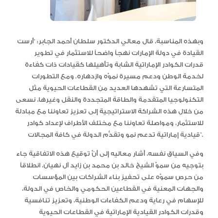
وبهذه المناسبة، قال معالي الدكتور سلطان أحمد الجابر: “أرست
القيادة في دولة الإمارات نهجاً واضحاً للاستثمار في تطوير
قدرات الكوادر الإماراتية الشابة وتأهيلها كقيادات ذات كفاءة
لخدمة الوطن ودعم مسيرة نموّه وازدهاره. ومع التطورات
المتسارعة التي تشهدها العديد من القطاعات الحيوية مثل
التكنولوجيا المتقدمة والطاقة المتجددة والنقل وغيرها، نسعى
من خلال هذه الشراكة الاستراتيجية إلى تعزيز تعاوننا مع مبادلة
للاستثمار، ومواصلة تعاوننا مع مختلف الأطراف لإعداد كوادر
قيادية إماراتية تدعم نمو وتقدُّم الدولة في كافة المجالات”.
وفي السياق نفسه، أشار معاليه إلى أنَّ توقيع هذه الاتفاقية جاء
بتوجيه من سموّ الشيخ خالد بن محمد بن زايد آل نهيان، انطلاقاً
من حرص سموّه على تحفيز بناء الشراكات بين المؤسسات
والجهات المعنية في القطاعين الحكومي والخاص في الدولة،
للإسهام في رعاية ودعم الكفاءات الوطنية، وتعزيز تنافسية
وقدرات الكوادر القيادية الإماراتية في القطاعات الحيوية