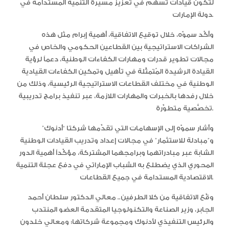
لتكون قيادات تسهم في تعزيز مسيرة التنمية المستدامة في
دولة الإمارات.
وأكَّد سموّه، خلال توقيع الاتفاقية، أهمية إبرام مثل هذه
الشراكات الاستراتيجية بين القطاعين الحكومي والخاص في
مجالات تطوير قدرات ومهارات الكفاءات الوطنية، دعماً لرؤية
القيادة الرشيدة المُتمثِّلة في تأهيل وتمكين الكفاءات القيادية
الوطنية في مختلف القطاعات الاستراتيجية الرئيسية، وذلك من
خلال رفدها بالخبرات والمهارات اللازمة، عبر تنفيذ برامج تدريبية
تخصُّصية متطوِّرة.
وأشار سموّه إلى الإسهامات التي تقدِّمها شركتا “أدنوك”
و”مبادلة للاستثمار” في مجالات إعداد وتدريب القيادات الوطنية
الشابة عبر مبادراتهما وبرامجهما المشتركة، مؤكِّداً أهمية الدور
المحوري الذي يضطلع به الشباب الإماراتي في دفع عجلة التنمية
الاقتصادية المستدامة في جميع القطاعات.
وقَّع الاتفاقية من كلا الطرفين.. معالي الدكتور سلطان أحمد
الجابر، وزير الصناعة والتكنولوجيا المتقدمة العضو المنتدب
والرئيس التنفيذي لأدنوك ومجموعة شركاتها؛ ومعالي خلدون