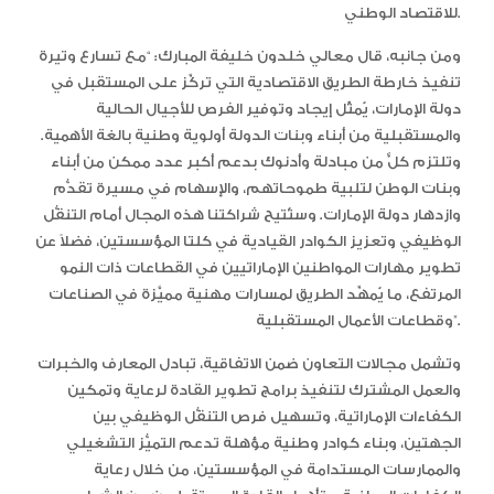
للاقتصاد الوطني.
ومن جانبه، قال معالي خلدون خليفة المبارك: “مع تسارع وتيرة
تنفيذ خارطة الطريق الاقتصادية التي تركِّز على المستقبل في
دولة الإمارات، يُمثّل إيجاد وتوفير الفرص للأجيال الحالية
والمستقبلية من أبناء وبنات الدولة أولوية وطنية بالغة الأهمية.
وتلتزم كلٌّ من مبادلة وأدنوك بدعم أكبر عدد ممكن من أبناء
وبنات الوطن لتلبية طموحاتهم، والإسهام في مسيرة تقدُّم
وازدهار دولة الإمارات. وستُتيح شراكتنا هذه المجال أمام التنقُّل
الوظيفي وتعزيز الكوادر القيادية في كلتا المؤسستين، فضلاً عن
تطوير مهارات المواطنين الإماراتيين في القطاعات ذات النمو
المرتفع، ما يُمهِّد الطريق لمسارات مهنية مميَّزة في الصناعات
وقطاعات الأعمال المستقبلية”.
وتشمل مجالات التعاون ضمن الاتفاقية، تبادل المعارف والخبرات
والعمل المشترك لتنفيذ برامج تطوير القادة لرعاية وتمكين
الكفاءات الإماراتية، وتسهيل فرص التنقُّل الوظيفي بين
الجهتين، وبناء كوادر وطنية مؤهلة تدعم التميُّز التشغيلي
والممارسات المستدامة في المؤسستين، من خلال رعاية