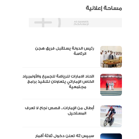
مساحة إعلانية
رئيس الدولة يستقبل فريق هجن
س
الرئاسة
اتحاد الامارات للرياضة للجميع والأولمبياد
عتماد
الخاص الإماراتي يتعاونان لتنفيذ برامج
مجتمعية
أبطال من الإمارات.. قصص نجاح لا تعرف
“الإمارات للدراجات” يتوج بلقب طواف
المستحيل
سبيس 42 تعلن دخول ثلاثة أقمار