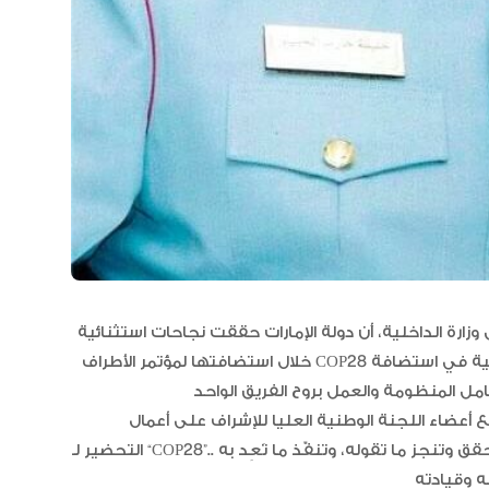
“أبوظبي لألعاب القوى” يحصد 58
ميدالية و10 أرقام قياسية في كأ
الإمارات
الإمارات ترسخ ريادتها العالمية في ا
الأدوية المبتكرة لتعزيز صحة المجتمع
زارة الداخلية، أن دولة الإمارات حققت نجاحات استثنائية
خلال استضافتها لمؤتمر الأطراف COP28 حظيت بإشادة دول العالم التي أكدت تفرّد التجربة الإماراتية في استضافة
البرتغال ويحل وصيفا في المجر
ع أعضاء اللجنة الوطنية العليا للإشراف على أعمال
التحضير لـ “COP28”.. إنه بتوجيهات القيادة الرشيدة برهنت الإمارات أنها دولة تحقق وتنجز ما تقوله، وتنفّذ ما تَعِد به