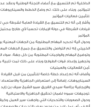
الداخلية تم التنسيق مع أعضاء اللجنة الوطنية وعقد عدة
للمؤتمر، وبناء على ذلك، تم وضع الخطط والسيناريوهات الأ
لتأمين فعاليات المؤتمر.
وأشار إلى أنه تم التنسيق مع القيادة العامة لشرطة دب
قيادات الشرطة في دولة الإمارات تحسباً لأي طارئ محتمل 
المؤتمر.
وحول آلية تحديد المهام المطلوبة من الجهات المعنية بوز
الخييلي إنه تم التواصل والتنسيق مع جميع الجهات المعن
وتوضيح المهام والواجبات المطلوبة من كل جهة، سواء الد
وتجهيز وإعداد قوات الطوارئ وبناء على ذلك تمت تلبية 
أمن الفعاليات والعمليات.
وأضاف أنه تم إعداد خطة خاصة للتأمين من قبل القيادة 
السيناريوهات، إضافةً إلى استعراض الجاهزية والاستعداد
والإيجابية برئاسة سيدي الفريق سمو الشيخ سيف بن زايد 
توجيهات سموه لضمان تحقيق الجاهزية والاستباقية.
وحول الصعوبات والتحديات التي واجهت سير العمل وكيفية
أنه في أي عمل لابد من وجود بعض التحديات والصعوبات، 