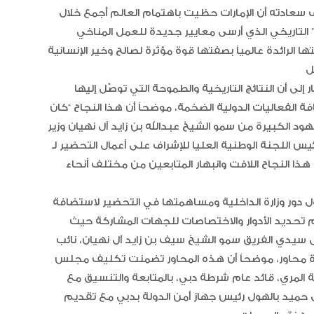
الإمارات تعزز ريادتها العالمية في ج
دته أن الإمارات حظيت باهتمام العالم أجمع خلال COP28 وإشادته بما صدر عن هذا الحدث الدولي من
الخيل العربية بزيادة بطولاتها المص
ضمن الفئة “A”
ت” التاريخي الذي أرسى معايير جديدة للعمل المناخي
ا الرائدة عالمياً بصفتها قوة مؤثرة لصالح وخير الإنسانية
لى أن النتائج التاريخية والطموحة التي توصّل إليها COP28 والنجاحات الكبيرة التي حققتها دولة الإمارات
 الفعاليات الدولية الضخمة، موضحاً أن هذا النجاح “كان
ود الكبيرة من سمو الشيخ عبدالله بن زايد آل نهيان وزير
جنة الوطنية العليا للإشراف على أعمال التحضير لـ COP28 بالإضافة إلى جهود أعضاء اللجنة العليا
 النجاح اللافت وانبهار المتابعين من مختلف أنحاء
ر وزارة الداخلية ومساهمتها في التحضير لاستضافة COP28، قال اللواء الركن خليفة حارب مغير الخييلي..
تم تحديد الأدوار والاختصاصات للجهات المشاركة حيث
سيدي الفريق سمو الشيخ سيف بن زايد آل نهيان، نائب
ة محاور، موضحاً أن هذه المحاور تضمنت تكليف مجلس
ة المري، قائد عام شرطة دبي، بالمتابعة والتنسيق مع
ال حميد بالهول رئيس جهاز أمن الدولة بدبي مع تقديم