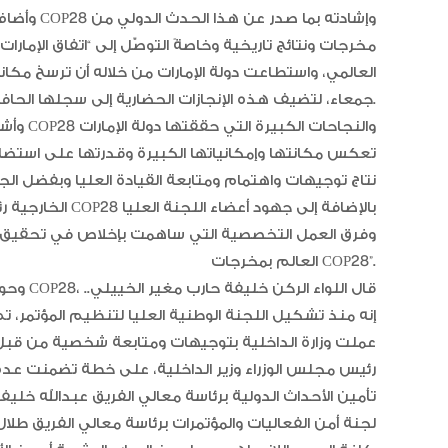
وأضاف سعا
مخرجات ونتائج تاريخية وخاصةً التوصّل إلى “اتفاق الإمارا
العالمي، واستطاعت دولة الإمارات من خلاله أن ترسخ مكانته
جمعاء، لتضيف هذه الإنجازات الحضارية إلى سجلها الحافل.
وأشار إ
تعكس مكانتها وإمكانياتها الكبيرة وقدرتها على استضافة
نتاج توجيهات واهتمام ومتابعة القيادة العليا وبفضل الجه
الخارجية رئيس الل
وفرق العمل التخصصية التي ساهمت بإخلاص في تحقيق هذا
العالم بمخرجات COP28”.
وحول دو
إنه منذ تشكيل اللجنة الوطنية العليا لتنظيم المؤتمر، 
عملت وزارة الداخلية بتوجيهات ومتابعة شخصية من قبل 
رئيس مجلس الوزراء وزير الداخلية، على خطة تضمنت عد
تأمين الأحداث الدولية برئاسة معالي الفريق عبدالله خليف
لجنة أمن الفعاليات والمؤتمرات برئاسة معالي الفريق طل