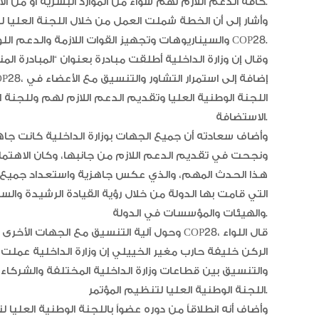
كافة الدعم اللازم لهم سواء من الموارد البشرية أو من الأجهزة والمعدات.
وأشار إلى أن الخطة شملت العمل من خلال اللجنة العليا ل
والسيناريوهات وتجهيز القوات اللازمة والدعم اللوجستي لمؤتمر الأطراف COP28.
وقال إن وزارة الداخلية أطلقت مبادرة بعنوان “المبادرة ال
اللجنة الوطنية العليا وتقديم الدعم اللازم لهم وللجنة 
الاستضافة.
وأضاف سعادته أن جميع الجهات بوزارة الداخلية كانت جا
ونجحت في تقديم الدعم اللازم من جانبها، وكان الاهتمام ا
هذا الحدث المهم، والذي عكس جاهزية واستعداد جميع ا
التي قامت بها الدولة من خلال رؤية القيادة الرشيدة والسيا
والهيئات والمؤسسات في الدولة.
وحول آلية التنسيق مع الجهات الأخرى والشركاء
الركن خليفة حارب مغير الخييلي إن وزارة الداخلية عملت 
والتنسيق بين قطاعات وزارة الداخلية المختلفة والشركاء ا
اللجنة الوطنية العليا لتنظيم المؤتمر.
وأضاف أنه انطلاقاً من دوره عضواً باللجنة الوطنية العليا ل