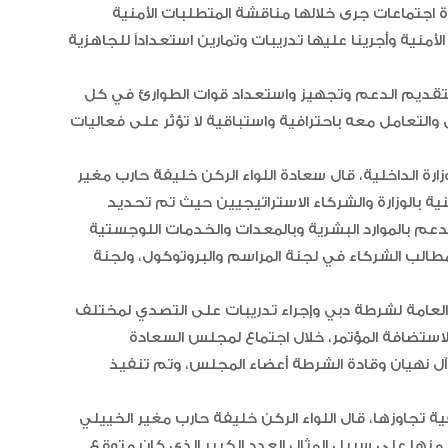
 اجتماعات جرى خلالها مناقشة المتطلبات الأمنية
منية وأجرينا عليها تدريبات وتمارين استعداداً للجاهزية
ي لتقديم الدعم وتجهيز واستعداد قوات الطوارئ في كل
والتعامل معه باحترافية واستباقية لا تؤثر على فعاليات
ارة الداخلية، قال سعادة اللواء الركن خليفة حارب مغير
ية بالوزارة والشركاء الاستراتيجيين حيث تم تحديد
عم بالموارد البشرية وبالمعدات والخدمات اللوجستية
مطالب الشركاء في لجنة المراسم والبروتوكول، ولجنة
العامة لشرطة دبي وإجراء تدريبات على التصدي لمختلف
 لاستضافة المؤتمر، خلال اجتماع لمجلس السعادة
آل نهيان وقادة الشرطة أعضاء المجلس، وتم تنفيذ
 تجاوزها، قال اللواء الركن خليفة حارب مغير الخييلي
منها على سبيل المثال العدد الكبير الذي كان متوقع