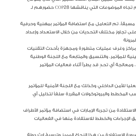
حضورهم لـ COP28 واختلاف مستوياتهم وجنسياتهم وثقافاتهم ومواقفهم تجاه الموضوعات التي يناقشها
 مسبقاً، تم التعامل مع استضافة المؤتمر بمهنية وحرفية
لى تجاوز مختلف التحديات من خلال الاستعداد وإعداد
يها مراكز وغرف عمليات متطورة ومجهزة بأحدث التقنيات
ية للمؤتمر، والتنسيق والمتابعة مع اللجنة الوطنية
 ومعالجة أي تحدٍ قد يطرأ أثناء فعاليات المؤتمر
عليا للأمن الداخلي وكذلك مع اللجنة الأمنية للمؤتمر
سب المخطط والبروتوكولات المقررة سلفاً لتذليل أي
ة من تجربة الإمارات في استضافة مؤتمر الأطراف COP28، من خلال نقل المعرفة للدول الأخرى
ثيق الإجراءات والخطط للاستفادة منها في الفعاليات
ورة الاستفادة من هذا النجاح المميز وترسيخ إرث دولة