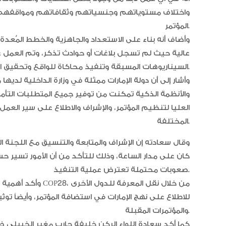
المؤتمر.
وأضاف أنه بناء على الاستعداد والجاهزية والخطط المُعدة
عالية حيث لم تسجل بلاغات أو حوادث تذكر، وتم العمل ع
السيناريوهات المسبقة وتنفيذ محاكاة للواقع وتحقيق المرونة.
وأشار إلى أن دولة الإمارات ممثلة في وزارة الداخلية لد
والأنظمة الذكية تمكنت من توفير جميع المتطلبات التأمين
العليا لتنظيم المؤتمر، والإشراف والاطلاع على سير العمل،
المختلفة.
وقال سعادته إن الإشراف والمتابعة والتنسيق مع اللجنة ال
كان على مدار الساعة، وذلك للتأكد من أن الأمور تسير ح
صعوبات محتملة تعترض عملية التنفيذ.
وأكد أهمية الاستفاد
للاطلاع على نهج الإمارات في استضافة المؤتمر، وأيضاً تو
والمؤتمرات المقبلة.
كما أكد سعادة اللواء الركن خليفة حارب مغير الخييلي ضر