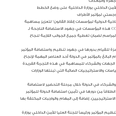
لأمن الداخلي بوزارة الداخلية على وضع الخطط
مناخية الدولية لمؤسسات إنفاذ القانون” لتعزيز مساهمة
هذه المؤسسات في جهود الاستضافة الناجحة لـ COP28، إضافة إلى استمرار التشاور والتنسيق مع الأعضاء في
المراسم لضمان تغطية جميع الجوانب اللازمة لنجاح
هزة للقيام بدورها في جهود تنظيم واستضافة المؤتمر
لبالغ بالمؤتمر في الدولة أحد العناصر المهمة لإنجاح
لجهات والشركاء للمساهمة في هذه التجربة الفريدة
سات والاستراتيجيات الصائبة التي تبنتها الوزارات
 في الدولة خلال مرحلة التحضير لاستضافة COP28، قال اللواء
انطلاقاً من دورها في تأمين استضافة الدولة للمؤتمر
لاستراتيجيين، إضافة إلى المهام والواجبات المكلفة بها
تنظيم المؤتمر ورئيساً للجنة العليا للأمن الداخلي بوزارة