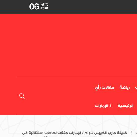
06
AUG
2026
رياضة
مقالات رأي
الرئيسية
الإمارات
خليفة حارب الخييلي لـ”وام” : الإمارات حققت نجاحات استثنائية في COP28