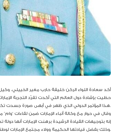
أكد سعادة اللواء الركن خليفة حارب مغير الخييلي، وكيل و
هذا المؤتمر الدولي الذي ظهر في أبهى صورة جسدت تكامل المنظومة والعمل بروح الفريق الواحد.
وقال في حوار مع وكالة أنباء الإمارات ضمن لقاءات “وام” م
وذلك بفضل قيادتها الحكيمة وولاء مجتمع الإمارات لوطنه وقيادته.