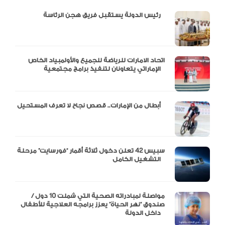
دالية و10 أرقام
رئيس الدولة يستقبل فريق هجن الرئاسة
اتحاد الامارات للرياضة للجميع والأولمبياد الخاص
الإماراتي يتعاونان لتنفيذ برامج مجتمعية
أبطال من الإمارات.. قصص نجاح لا تعرف المستحيل
سبيس 42 تعلن دخول ثلاثة أقمار “فورسايت” مرحلة
التشغيل الكامل
مواصلة لمبادراته الصحية التي شملت 10 دول /
صندوق “نهر الحياة” يعزز برامجه العلاجية للأطفال
داخل الدولة