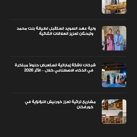
ولية عهد السويد تستقبل لطيفة بنت محمد
وتبحثان تعزيز العلاقات الثنائية
شركات ناشئة إماراتية تستعرض حلولاً مبتكرة
في الذكاء الاصطناعي خلال – الأثر 2026
مشاريع تراثية تعزز كورنيش اللؤلؤية في
خورفكان