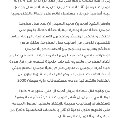
إلى أن هذا الحدث ترجم على مدار عقد من الزمن التزام دولة
الإمارات بترسيخ ثقافة الابتكار من أجل رفاهية الإنسان ووضع
لبنة أساسية في بناء مستقبل قائم على الإبداع والتكنولوجيا.
وأوضح الشيخ أحمد بن حميد النعيمي أن نهج عمل حكومة
عجمان بصفة عامة ودائرة المالية بصفة خاصة، يقوم على
الابتكار والتفكير المتجدِّد ويتخذ من الاستباقية والمرونة أساساً
للتحسين النوعي في أساليب عمل الحكومة، وخلق فرص
للتقدُّم والنمو بما ينسجم مع أهداف حكومة عجمان
الإستراتيجية في تقديم حلول مالية مبتكرة تسهم في تطوير
الأداء الحكومي، وتقديم خدمات متميزة تسهم في رفع جودة
حياة أفراد المجتمع ، لافتا إلى التزام مالية عجمان الدائم بتبنّي
أحدث التقنيات لتعزيز الحوكمة المالية وتحقيق التوازن بين
الكفاءة والشفافية ودعم مستهدفات رؤية عجمان 2030.
من جانبه قال سعادة مروان أحمد آل علي، مدير عام دائرة
المالية في عجمان، إن شهر “الإمارات تبتكر” يُعَدُّ منصة مهمة
لاستكشاف إمكانيات جديدة للابتكار، وتحفيز العقول المبدعة
على تقديم حلول نوعية ترتقي بالخدمات الحكومية وتعزّز من
جاهزية دولة الإمارات للمستقبل.