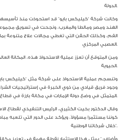
الدولة.
الهند ومصر ومالطا والمغرب، ونجحت في تسويق مجموعة 
الفم، وكذلك الحقن التي تغطي مجالات علاج متنوعة بما
العصبي المركزي.
ومن المتوقع أن تعزز عملية الاستحواذ هذه، المكانةَ العال
الحيوية.
وتنسجم عملية الاستحواذ على شركة مثل “كيليكس بايو”
وجود فريق قيادي من ذوي الخبرة في إستراتيجيات الشراء
المتمثل في وضع دولة الإمارات في مكانة بارزة في قطاع صناعة الأدوية والتكنولوجيا الحيوية العالمي.
وقال الدكتور بخيت الكثيري، الرئيس التنفيذي لقطاع الاس
كوننا مستثمرا مسؤولاً، ويؤكد على الدور التي تلعبه مباد
خلال شركاتنا الوطنية”.
وأضاف: ” يمثل هذا الاستثمار نقطة مهمة في تعزيز مكانة