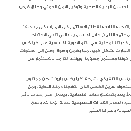
الخيل العربية بزيادة بطولاتها المص
ضمن الفئة “A”
ك تحسين الرعاية الصحية وتوفير الأمن الدوائي وخلق فرص
يجية التابعة لقطاع الاستثمار في الإمارات في مبادلة:”
جتمعاتنا من خلال الاستثمارات التي تلبي الاحتياجات
دراتنا المحلية في إنتاج الأدوية الأساسية عبر “كيلكس
 الإمارات بشكل كبير، مما يضمن وصولاً أوسع إلى العلاجات
وننا مستثمراً مسؤولاً، ويؤكد التزامنا بالاستثمار في
ئيس التنفيذي لشركة “كيليكس بايو”: ” نحن ممتنون
ستحواذ سريع الخطى الذي انتهجناه منذ البداية. ومع
ماً، يعد بتحقيق عوائد اقتصادية، ويعمل على إحداث تأثير
ن لتعزيز القدرات التصنيعية لدولة الإمارات، ودفع