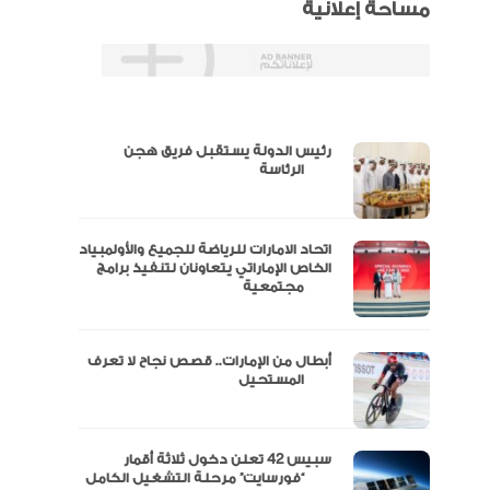
مساحة إعلانية
رئيس الدولة يستقبل فريق هجن
س
الرئاسة
اتحاد الامارات للرياضة للجميع والأولمبياد
عتماد
الخاص الإماراتي يتعاونان لتنفيذ برامج
مجتمعية
أبطال من الإمارات.. قصص نجاح لا تعرف
“الإمارات للدراجات” يتوج بلقب طواف
المستحيل
سبيس 42 تعلن دخول ثلاثة أقمار
مال
“فورسايت” مرحلة التشغيل الكامل