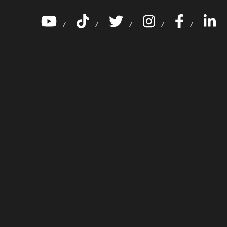
/
/
/
/
/