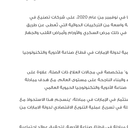
وكانت شركة “كيليكس بايو” قد استحوذت منذ تأسيسها في نوفمبر من عام 2020، على شركات تصنيع في
واسعة من التركيبات الدوائية التي تُعطى عن طريق
 في ذلك مرض السكري والأورام وأمراض القلب والجهاز
“أبوظبي لألعاب القوى” يحصد 58
ميدالية و10 أرقام قياسية في كأ
الإمارات
مية لدولة الإمارات في قطاع صناعة الأدوية والتكنولوجيا
الإمارات ترسخ ريادتها العالمية في ا
 متخصصة في مجالات العلاج ذات الصلة، علاوة على
الأدوية المبتكرة لتعزيز صحة المجتمع
 والبناء الناجحة على مستوى العالم، مع هدف مبادلة
تثمار في الإمارات في مبادلة: “ينسجم هذا الاستحواذ مع
البرتغال ويحل وصيفا في المجر
لة في تسريع عملية التنويع الاقتصادي لدولة الامارات من
الإمارات تعزز ريادتها العالمية في ج
 مبادلة في قطاع صناعة الأدوية، لتحقيق عوائد اجتماعية