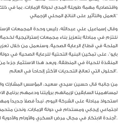
واقتصادية مهمة طويلة المدى لدولة الإمارات، بما في ذل
العمل والتأثير على الناتج المحلي الإجمالي.”
وقال إسماعيل علي عبدالله، رئيس وحدة المجمعات الإسترات
نلتزم في مبادلة بتعزيز بناء مجمعات إستراتيجية لخدمة م
الملحة في قطاع الرعاية الصحية. وسنعمل من خلال تعزيز ق
بايو”، على تمكين البنية التحتية للرعاية الصحية في دولة
المنقذة للحياة في المنطقة. ويعد هذا الاستثمار جزءا من ك
الحلول التي تعالج التحديات الأكثر إلحاحاً في العالم”.
من جانبه قال حسين سيدي سعيد، المؤسس المشارك والر
لمساهمينا السابقين لإيمانهم برؤيتنا ودعمهم برنامج الا
استحواذ مبادلة على الشركة اليوم، نبدأ فصلاً جديداً ومه
اجتماعي إيجابي ومستدام في دولة الإمارات. ونحن متحمسو
أجندة الابتكار في مجال مرض السكري والأورام والأدوية الحيوية وغيرها الكثير”.