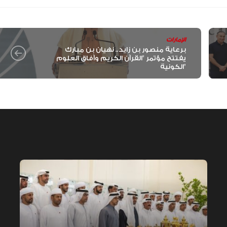
الإمارات
برعاية منصور بن زايد.. نهيان بن مبارك
يفتتح مؤتمر "القرآن الكريم وآفاق العلوم
الكونية"