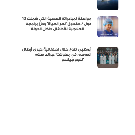
نفة
مواصلة لمبادراته الصحية التي شملت 10
دول / صندوق “نهر الحياة” يعزز برامجه
العلاجية للأطفال داخل الدولة
أبوظبي تتوج خلال احتفالية كبرى أبطال
الموسم في بطولات” جراند سلام
للجوجيتسو”