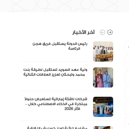
آخر الأخبار
رئيس الدولة يستقبل فريق هجن
الرئاسة
ولية عهد السويد تستقبل لطيفة بنت
محمد وتبحثان تعزيز العلاقات الثنائية
“مال” تحصل على الموافقة المبدئية
شركات ناشئة إماراتية تستعرض حلولاً
مبتكرة في الذكاء الاصطناعي خلال –
الأثر 2026
مشاريع تراثية تعزز كورنيش اللؤلؤية