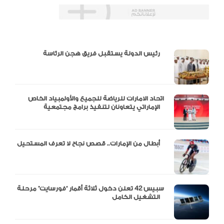
دالية و10 أرقام
رئيس الدولة يستقبل فريق هجن الرئاسة
اتحاد الامارات للرياضة للجميع والأولمبياد الخاص
الإماراتي يتعاونان لتنفيذ برامج مجتمعية
أبطال من الإمارات.. قصص نجاح لا تعرف المستحيل
سبيس 42 تعلن دخول ثلاثة أقمار “فورسايت” مرحلة
التشغيل الكامل