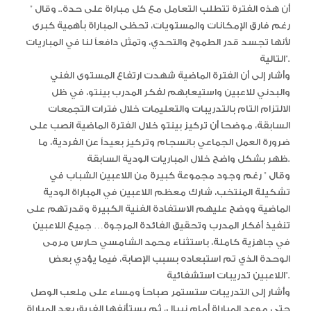
أن هذه الفترة تتطلب التعامل مع كل مباراة على حدة.. وقال ”
رغم فارق الإمكانات والمستويات، تحظى المباراة بأهمية كبرى
لأنها تجسد قدر الطموح والتحدي، وتمثل دافعاً لنا في المباريات
التالية”.
وأشار إلى أن الفترة الماضية شهدت ارتفاع المستوى الفني
والبدني للاعبين واستيعابهم لفكر المدرب بينتو، في ظل
الالتزام التام بالتدريبات والتعليمات خلال فترات التجمعات
السابقة، موضحا أن تركيز بينتو خلال الفترة الماضية انصب على
ضرورة العمل الجماعي بانسجام وتركيز بعيداً عن الفردية، ما
ظهر بشكل واضح خلال المباريات الودية السابقة.
وقال ” رغم وجود مجموعة كبيرة من اللاعبين الشباب في
تشكيلة المنتخب، شارك معظم اللاعبين في المباراة الودية
الماضية ووضح عليهم الاستفادة الفنية الكبيرة وقدرتهم على
تنفيذ أفكار المدرب وتحقيق الفائدة المرجوة… جميع اللاعبين
في جاهزية كاملة، باستثناء محمد الشامسي حارس مرمى
الوحدة الذي تم استبعاده بسبب الإصابة، فيما يؤدي بعض
اللاعبين تدريبات استشفائية”.
وأشار إلى التدريبات ستستمر صباحاً ومساء على ملعب الوصل
حتى موعد المباراة أمام نيبال، ثم يستأنفها الفريق بعد المباراة