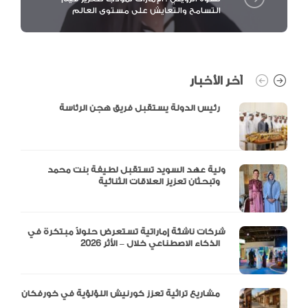
التسامح والتعايش على مستوى العالم
آخر الأخبار
رئيس الدولة يستقبل فريق هجن الرئاسة
ولية عهد السويد تستقبل لطيفة بنت محمد
وتبحثان تعزيز العلاقات الثنائية
شركات ناشئة إماراتية تستعرض حلولاً مبتكرة في
الذكاء الاصطناعي خلال – الأثر 2026
مشاريع تراثية تعزز كورنيش اللؤلؤية في خورفكان