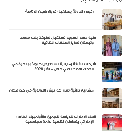
رئيس الدولة يستقبل فريق هجن الرئاسة
ولية عهد السويد تستقبل لطيفة بنت محمد
وتبحثان تعزيز العلاقات الثنائية
شركات ناشئة إماراتية تستعرض حلولاً مبتكرة في
الذكاء الاصطناعي خلال – الأثر 2026
مشاريع تراثية تعزز كورنيش اللؤلؤية في خورفكان
اتحاد الامارات للرياضة للجميع والأولمبياد الخاص
الإماراتي يتعاونان لتنفيذ برامج مجتمعية