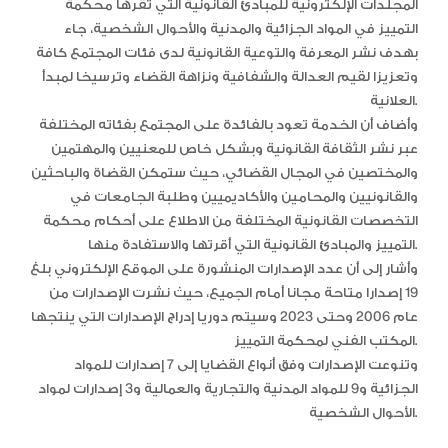
المجلدات الإلكترونية للمبادئ القانونية التي تقرها محكمة
التمييز في المواد الجزائية والمدنية والأحوال الشخصية، جاء
بهدف نشر المعرفة والتوعية القانونية لدى فئات المجتمع كافة
وتعزيزا لقيم العدالة والشفافية ونزاهة القضاء وترسيخا لمبدأ
العلانية.
وأضاف أن الخدمة تعود بالفائدة على المجتمع بفئاته المختلفة
عبر نشر الثقافة القانونية وبشكل خاص للمعنيين والمهتمين
والمختصين في المجال القضائي، حيث ستمكن القضاة والباحثين
والقانونيين والمحامين والأكاديميين وطلبة الجامعات في
التخصصات القانونية المختلفة من الاطلاع على أحكام محكمة
التمييز والمبادئ القانونية التي أقرتها والاستفادة منها.
وأشار إلى أن عدد الإصدارات المنشورة على الموقع الإلكتروني بلغ
19 إصدارا متاحة مجانا أمام الجميع، حيث نشرت الإصدارات من
عام 2006 وحتى 2023 وسيتم دوريا إدراج الإصدارات التي ينتجها
المكتب الفني لمحكمة التمييز.
وتنوعت الإصدارات وفق أنواع القضايا إلى 7 إصدارات للمواد
الجزائية و9 للمواد المدنية والتجارية والعمالية و3 إصدارات لمواد
الأحوال الشخصية.