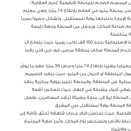
لمجسم الضخم للمحطة الأيقونية “إعمار العقارية”،
واستمع لشرح من معالي مطر الطاير، عن المحطة وهي أعلى محطة مترو في العالم بارتفاع 74 مترا، وهي معلم
الإمارة باعتبارها بوابةً للمستقبل، وتشكل حضوراً بصرياً
وم صناعة المكان، ويجعل من المحطة وجهة رئيسة
وتقع المحطة على مساحة 11 ألف متر مربع، وتقدر طاقتها الاستيعابية بنحو 160 ألف راكب يومياً، حيث يتوقع أن
حطة عند التشغيل 70 ألف راكب، وتخدم المحطة سكان منطقة مرسى خور دبي التي يقدر
وعند الوصول إلى مرسى خور دبي، يستقبل الزوّار مشهدا معماريا مهيبا بارتفاع 74 متراً وعرض 38 متراً، وهو ما يوفّر
صول للمنطقة أو النزول من المترو، حيث ينفرد التصميم
نية في المنطقة. والمحطة تتميز ببوابة مركزية ينفذ
 يضفي أجواء مشرقة في النهار، حيث تنعكس أشعة
 المحطة ليلاً إلى منارة مضيئة تُرشد المسافرين، بفضل
امة، حيث تحتضن الزائر جدران شاهقة تُحلّق بأناقة إلى
تباط بالأرض وتستحضر روح المكان، وتُبرز صلابة المجتمع