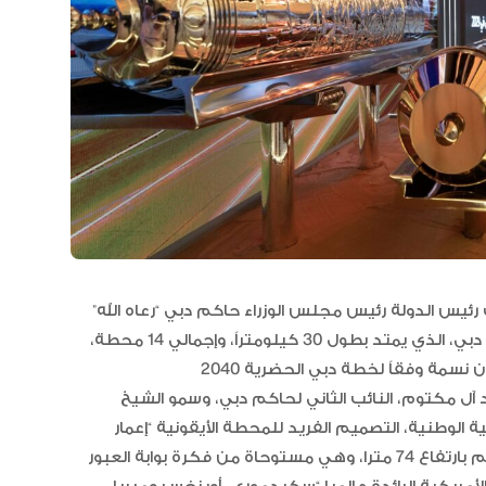
العلاقات الاقتصادية والاستثمارية ب
البلدين تشهد نموا متسارعا
يس الدولة رئيس مجلس الوزراء حاكم دبي “رعاه الله”
الاحتفال بوضع حجر الأساس لبدء تنفيذ الخط الأزرق لمترو دبي، الذي يمتد بطول 30 كيلومتراً، وإجمالي 14 محطة،
ل مكتوم، النائب الثاني لحاكم دبي، وسمو الشيخ
 الوطنية، التصميم الفريد للمحطة الأيقونية “إعمار
العقارية”، أعلى محطة مترو في العالم بارتفاع 74 مترا، وهي مستوحاة من فكرة بوابة العبور “Gateway”، وهي من