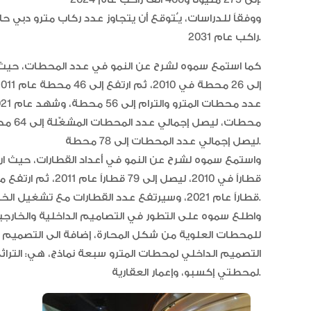
إلى 275 مليوناً و400 ألف راكب عام 2024.
راكب عام 2031.
ليصل إجمالي عدد المحطات إلى 78 محطة.
قطاراً عام 2021، وسيرتفع عدد القطارات مع تشغيل الخط الأزرق إلى 168 قطاراً، منها 157 قطاراً للمترو و11 للترام.
واطلع سموه على التطور في التصاميم الداخلية والخارج
للمحطات العلوية من شكل المحارة، إضافة الى التصميم ال
التصميم الداخلي لمحطات المترو سبعة نماذج، هي: التراثي، 
لمحطتي إكسبو، وإعمار العقارية.