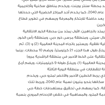
 عند محطة سنتر بوينت، ويخدم مناطق سكنية وأكاديمية
ومشاريع تطويرية، ويقدر عدد سكانها بنحو مليون نسمة عام 2040، كما يخدم أحد المراكز الحضرية التي حددتها
 يعد حاضنة للابتكار والمعرفة ويسهم في تطوير قطاع
تد باتجاهين، الأول يمتد من محطة الخور الانتقالية
فال سيتي، ومنطقة مرسى خور دبي، ومنطقة رأس الخور،
ومنها إلى مدينة دبي العالمية (1)، التي تضم محطة انتقالية نفقية، ويستمر باتجاه المدينة العالمية (2) و (3)، ثم
إلى واحة دبي للسيلكون، وصولاً إلى المدينة الأكاديمية، ويبلغ طول هذا الجزء 21 كيلومتراً، ويضم 10 محطات، بينما
تقالية على الخط الأحمر في منطقة الراشدية مروراً
بمناطق مردف والورقاء وصولاً إلى المحطة الانتقالية في المدينة العالمية (1)، ويبلغ طوله 9 كيلومترات، ويضم أربع
ذي يربط الخطين الأحمر والأخضر لمترو دبي، ويخدم
مناطق اقتصادية وأكاديمية وسياحية وسكنية، يقدر عدد سكانها بنحو مليون نسمة عام 2040، ويربط تلك
برحلات مباشرة إلى مطار دبي الدولي في 20 دقيقة، كما يسهم في تحقيق مستهدفات خطة دبي
رية بخدمة المترو، والمساهمة في خفض الازدحام المروري بنسبة