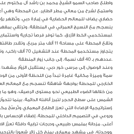
واطلع صاحب السمو الشيخ محمد بن راشد آل مكتوم على ا
حضاري يضاف للمعالم الحضارية في إمارة دبي، وتُظهر رؤية 
ينسجم مع النسيج العمراني في المنطقة، وترتقي بمفه
لمستخدمي الخط الأزرق، كما توفر فرصاً تجارية واستثمارية متكاملة.
يتجاوز مستخدمو الم
عددهم بـ 40 ألف نسمة، إلى جانب زوار المنطقة.
سمةً وميزةً مكانية غامرة تبدأ من اللحظة الأولى من الو
الخارجي للمحطة بواجهة شاهقة تنسجم مع المعالم العمرا
من خلالها الضوء الطبيعي نحو مستوى الرصيف، وهو ما
الشمس على سطح الحجر لتبرز أناقته الدائمة، بينما تتحوّل
إستراتيجية الإضاءة التي تعزز الطابع المعماري وتُرسّخ مكانة المحطة بوابةً لمستقبل دبي المشرق.
وروعي في التصميم الداخلي للمحطة، إضفاء الإحساس بالفخ
أعلى، مزدانة بملمس طبيعي ودرجات ترابية دافئة تعزّز الار
ووحدته، في مشهد معماري يمنح كل زائر شعورًا بالترحيب والانتماء.