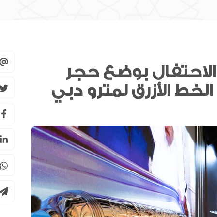
لاحتفال بوضع حجر
سوق دبي المالي يحصل على اعتراف
هيئة الرقابة على الأسواق المالية
السويسرية كمنصة تداول أجنبية
سبيس 42 تعلن دخول ثلاثة أقمار
“فورسايت” مرحلة التشغيل الكامل
للرخصة المصرفية من المصرف
المركزي
مجلس الأعمال الإماراتي الهندي: