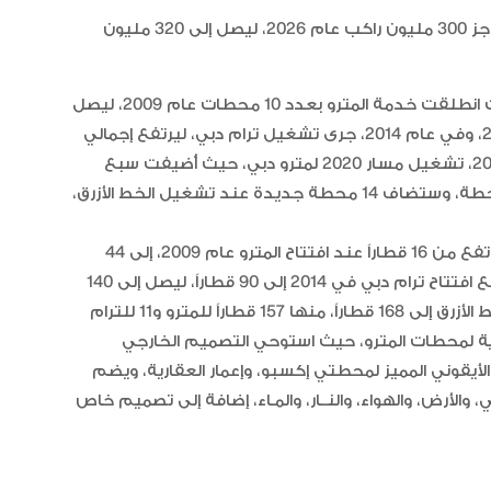
الخيل العربية بزيادة بطولاتها المص
ضمن الفئة “A”
ووفقاً للدراسات، يـُتوقع أن يتجاوز عدد ركاب مترو دبي حاجز 300 مليون راكب عام 2026، ليصل إلى 320 مليون
كما استمع سموه لشرح عن النمو في عدد المحطات، حيث انطلقت خدمة المترو بعدد 10 محطات عام 2009، ليصل
إلى 26 محطة في 2010، ثم ارتفع إلى 46 محطة عام 2011، وفي عام 2014، جرى تشغيل ترام دبي، ليرتفع إجمالي
عدد محطات المترو والترام إلى 56 محطة، وشهد عام 2021، تشغيل مسار 2020 لمترو دبي، حيث أُضيفت سبع
محطات، ليصل إجمالي عدد المحطات المشغّلة إلى 64 محطة، وستضاف 14 محطة جديدة عند تشغيل الخط الأزرق،
واستمع سموه لشرح عن النمو في أعداد القطارات، حيث ارتفع من 16 قطاراً عند افتتاح المترو عام 2009، إلى 44
قطاراً في 2010، ليصل إلى 79 قطاراً عام 2011، ثم ارتفع مع افتتاح ترام دبي في 2014 إلى 90 قطاراً، ليصل إلى 140
ية لمحطات المترو، حيث استوحي التصميم الخارجي
أيقوني المميز لمحطتي إكسبو، وإعمار العقارية، ويضم
والأرض، والهواء، والنــار، والمـاء، إضافة إلى تصميم خاص