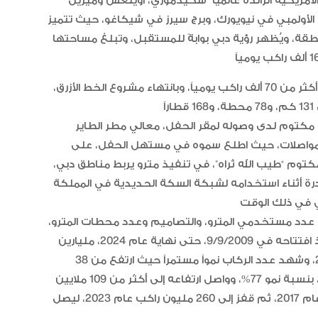
الرائدة عالميا “سكيدموري، أوينغس وميريل – SOM”، وهي أحد أكبر مكاتب الهندسة
 الأولمبي في نيويورك، وبرج سيرز في شيكاغو، حيث تتميز
قة، ويُظهر رؤية دبي بوابةً للمستقبل، وتبلغ مساحتها
ويتوقع أن يصل عدد مستخدمي المحطة عام 2040، إلى أكثر من 70 ألف راكب يومياً، وبانتهاء مشروع الخط الأزرق،
“أبوظبي لألعاب القوى” يحصد 58
ميدالية و10 أرقام قياسية في كأ
الإمارات
مكتوم لدى وصوله لمقر الحفل، معالي مطر الطاير
المواصلات، حيث اطلع سموه في مستهل الحفل، على
توم “طيب الله ثراه”، في تنفيذ مترو يربط مناطق دبي،
الإمارات ترسخ ريادتها العالمية في ا
الأدوية المبتكرة لتعزيز صحة المجتمع
نادرة أثناء استخدامه لشبكة السكة الحديدية في المملكة
 عدد مستخدمي المترو، والتصاميم وعدد محطات المترو،
وعربات القطار، حيث تجاوز عدد مستخدمي مترو دبي منذ افتتاحه في 9/9/2009، حتى نهاية عام 2024، مليارين
البرتغال ويحل وصيفا في المجر
و527 مليون راكب، بمعدل 900 ألف راكب يومياً عام 2024، وشهد عدد الركاب نمواً مستمراً حيث ارتفع من 38
مليوناً و887 ألف راكب عام 2010، إلى 69 مليوناً عام 2011، بنسبة نمو 77%، وواصل ارتفاعه إلى أكثر من 109 ملايين
راكب عام 2012، ثم ارتفع إلى أكثر من 200 مليون اركب عام 2017، ثم قفز إلى 260 مليون راكب عام 2023، ليصل
الإمارات تعزز ريادتها العالمية في ج