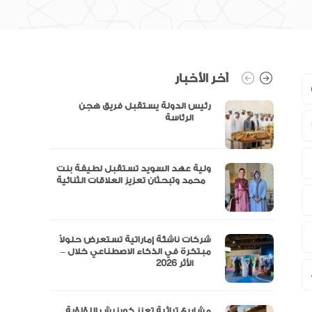
آخر الأخبار
رئيس الدولة يستقبل فريق هجن
الرئاسة
ولية عهد السويد تستقبل لطيفة بنت
محمد وتبحثان تعزيز العلاقات الثنائية
“مال” تحصل على الموافقة المبدئية
شركات ناشئة إماراتية تستعرض حلولاً
مبتكرة في الذكاء الاصطناعي خلال –
الأثر 2026
مشاريع تراثية تعزز كورنيش اللؤلؤية