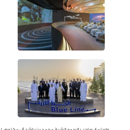
واستمع صاحب السمو الشيخ محمد بن راشد آل مكتوم، لشرح