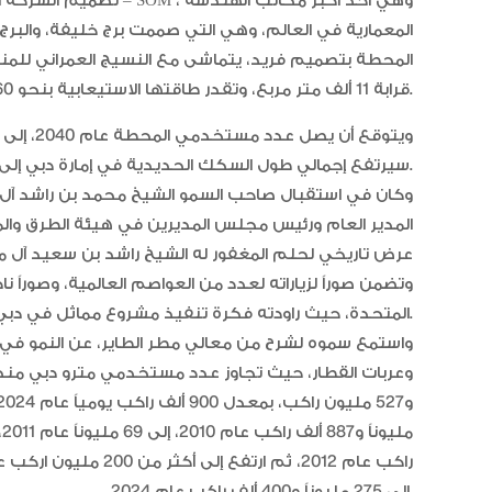
تصميم الشركة الأمريكية 
المعمارية في العالم، وهي التي صممت برج خليفة، والبرج
المحطة بتصميم فريد، يتماشى مع النسيج العمراني للمنط
قرابة 11 ألف متر مربع، وتقدر طاقتها الاستيعابية بنحو 160 ألف راكب يومياً.
سيرتفع إجمالي طول السكك الحديدية في إمارة دبي إلى 131 كم، و78 محطة، و168 قطاراً.
وكان في استقبال صاحب السمو الشيخ محمد بن راشد آل 
المدير العام ورئيس مجلس المديرين في هيئة الطرق و
عرض تاريخي لحلم المغفور له الشيخ راشد بن سعيد آل مك
وتضمن صوراً لزياراته لعدد من العواصم العالمية، وصوراً 
المتحدة، حيث راودته فكرة تنفيذ مشروع مماثل في دبي في ذلك الوقت.
واستمع سموه لشرح من معالي مطر الطاير، عن النمو في