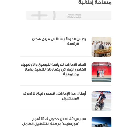
مساحة إعلانية
رئيس الدولة يستقبل فريق هجن
س
الرئاسة
اتحاد الامارات للرياضة للجميع والأولمبياد
عتماد
الخاص الإماراتي يتعاونان لتنفيذ برامج
مجتمعية
أبطال من الإمارات.. قصص نجاح لا تعرف
“الإمارات للدراجات” يتوج بلقب طواف
المستحيل
سبيس 42 تعلن دخول ثلاثة أقمار
مال
“فورسايت” مرحلة التشغيل الكامل