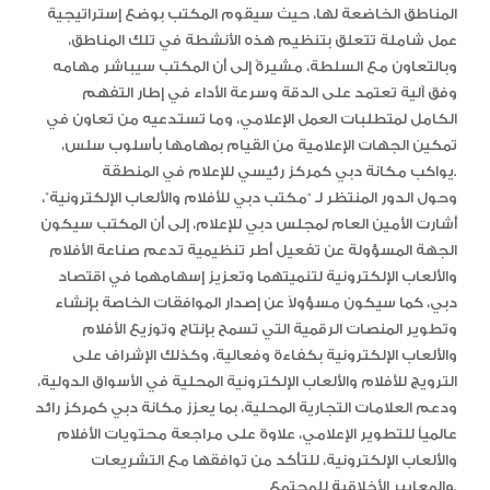
المناطق الخاضعة لها، حيث سيقوم المكتب بوضع إستراتيجية
عمل شاملة تتعلق بتنظيم هذه الأنشطة في تلك المناطق،
وبالتعاون مع السلطة، مشيرةً إلى أن المكتب سيباشر مهامه
وفق آلية تعتمد على الدقة وسرعة الأداء في إطار التفهم
الكامل لمتطلبات العمل الإعلامي، وما تستدعيه من تعاون في
تمكين الجهات الإعلامية من القيام بمهامها بأسلوب سلس،
يواكب مكانة دبي كمركز رئيسي للإعلام في المنطقة.
وحول الدور المنتظر لـ “مكتب دبي للأفلام والألعاب الإلكترونية”،
أشارت الأمين العام لمجلس دبي للإعلام، إلى أن المكتب سيكون
الجهة المسؤولة عن تفعيل أطر تنظيمية تدعم صناعة الأفلام
والألعاب الإلكترونية لتنميتهما وتعزيز إسهامهما في اقتصاد
دبي، كما سيكون مسؤولاً عن إصدار الموافقات الخاصة بإنشاء
وتطوير المنصات الرقمية التي تسمح بإنتاج وتوزيع الأفلام
والألعاب الإلكترونية بكفاءة وفعالية، وكذلك الإشراف على
الترويج للأفلام والألعاب الإلكترونية المحلية في الأسواق الدولية،
ودعم العلامات التجارية المحلية، بما يعزز مكانة دبي كمركز رائد
عالمياً للتطوير الإعلامي، علاوة على مراجعة محتويات الأفلام
والألعاب الإلكترونية، للتأكد من توافقها مع التشريعات
والمعايير الأخلاقية للمجتمع.