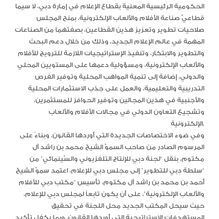
الحكومية الرئيسية المعنية بقطاع الإعلام في إمارة دبي، لا سيما
قطاعيّ صناعة الأفلام والألعاب الإلكترونية، بمنح المجلس
صلاحيات تطوير وتعزيز هذين القطاعين، بصفتهما من الصناعات
المهمة في عالم الإعلام الجديد، وذلك من خلال دعم البحث
والتطوير والابتكار، وتنفيذ الإستراتيجيات اللازمة للترويج للأفلام
والألعاب الإلكترونية، ومسؤولية دعمها على المستويين المحلي
والدولي، إضافة إلى تنمية المواهب المحلية وتوفير الفرص
التدريبية والتعليمية، والعمل على جذب الاستثمارات المحلية
والأجنبية في هذين المجالين وتوفير الحوافز للمستثمرين،
وتشجيع التعاون الدولي في مجالات الأفلام والألعاب
الإلكترونية.
وفي ضوء الاختصاصات الجديدة التي أوردها القانون، وبناءً على
المرسوم الصادر من صاحب السموّ الشيخ محمد بن راشد آل
مكتوم، بنقل “لجنة دبي للإنتاج التلفزيوني والسّينمائي” من
“سلطة دبي للتطوير” إلى مجلس دبي للإعلام، اعتمد سموّ الشيخ
أحمد بن محمد بن راشد آل مكتوم، تأسيس “مكتب دبي للأفلام
والألعاب الإلكترونية”، على أن يكون تابعاً لمجلس دبي للإعلام،
حيث سيحل المكتب الجديد محل اللجنة في تحقيق
المستهدفات الإستراتيجية التي أوردها القانون، وبما يكفل تأكيد