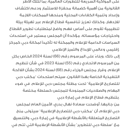
على المواكبة السريعة للتطورات العالمية، بما لتلك الأطر
القانونية من أهمية كضمانة محفزة للاستثمار ودعم اكتشاف
وإعداد وتنمية الكفاءات المحلية ومنحها الممكنات اللازمة
للازدهار، وكذلك تعزيز تنافسية قطاع الإعلام عبر تهيئة بيئة
تنظيمية تقوم على أساس فهم واضح لمتطلبات تطوير القطاع
واحتياجات مؤسساته، مؤكدة أن المجلس مستمر في استحداث
السياسات الداعمة للإعلام والممكنة له تأكيداً لمكانة دبي كمركز
إقليمي وعالمي للإبداع والتميز الإعلامي.
إلى ذلك، وبناءً على المرسوم رقم (66) لسنة 2024 الخاص بكلٍ
من المرسوم الاتحادي رقم (55) لسنة 2023 في شأن تنظيم
الإعلام، وقرار مجلس الوزراء رقم (68) لسنة 2024 بشأن اللائحة
التنفيذية الخاصة بهذا القانون، سيتم استحداث “مكتب دبي
للتصاريح الإعلامية” تحت مظلة مجلس دبي للإعلام، في ضوء
المهام والصلاحيات الممنوحة للمجلس كسلطة مختصة
بتنظيم قطاع الإعلام في إمارة دبي.
من جانبها، أوضحت سعادة نهال بدري، الأمين العام لمجلس
دبي للإعلام، أن “مكتب دبي للتصاريح الإعلامية” سيتولى منح
التصاريح المتعلقة بالأنشطة الإعلامية في إمارة دبي، والتنسيق
مع “سلطة دبي للتطوير” بشأن الأنشطة الإعلامية التي تتم في