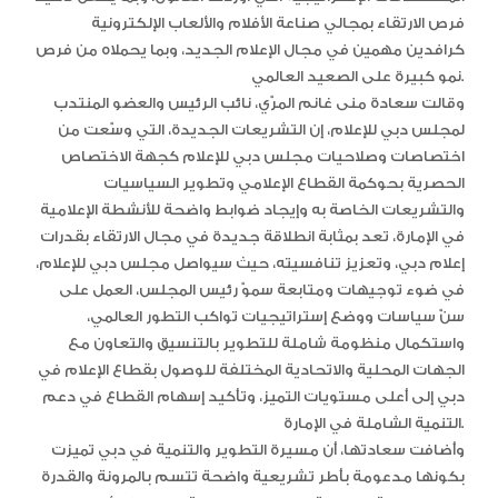
فرص الارتقاء بمجالي صناعة الأفلام والألعاب الإلكترونية
كرافدين مهمين في مجال الإعلام الجديد، وبما يحملاه من فرص
نمو كبيرة على الصعيد العالمي.
وقالت سعادة منى غانم المرّي، نائب الرئيس والعضو المنتدب
لمجلس دبي للإعلام، إن التشريعات الجديدة، التي وسّعت من
اختصاصات وصلاحيات مجلس دبي للإعلام كجهة الاختصاص
الحصرية بحوكمة القطاع الإعلامي وتطوير السياسيات
والتشريعات الخاصة به وإيجاد ضوابط واضحة للأنشطة الإعلامية
في الإمارة، تعد بمثابة انطلاقة جديدة في مجال الارتقاء بقدرات
إعلام دبي، وتعزيز تنافسيته، حيث سيواصل مجلس دبي للإعلام،
في ضوء توجيهات ومتابعة سموّ رئيس المجلس، العمل على
سنّ سياسات ووضع إستراتيجيات تواكب التطور العالمي،
واستكمال منظومة شاملة للتطوير بالتنسيق والتعاون مع
الجهات المحلية والاتحادية المختلفة للوصول بقطاع الإعلام في
دبي إلى أعلى مستويات التميز، وتأكيد إسهام القطاع في دعم
التنمية الشاملة في الإمارة.
وأضافت سعادتها، أن مسيرة التطوير والتنمية في دبي تميزت
بكونها مدعومة بأطر تشريعية واضحة تتسم بالمرونة والقدرة