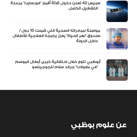
سبيس 42 تعلن دخول ثلاثة أقمار “فورسايت” مرحلة
التشغيل الكامل
مواصلة لمبادراته الصحية التي شملت 10 دول /
صندوق “نهر الحياة” يعزز برامجه العلاجية للأطفال
داخل الدولة
أبوظبي تتوج خلال احتفالية كبرى أبطال الموسم
في بطولات” جراند سلام للجوجيتسو”
عن علوم بوظبي