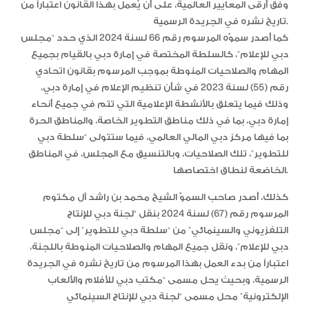
وفق أرقى المعايير العالمية، على أن يُعمل بهذا القانون اعتباراً من
تاريخ نشره في الجريدة الرسمية.
كما أصدر سموّه المرسوم رقم 66 لسنة 2024 الذي حدد “مجلس
دبي للإعلام”، كالسلطة المختصة في إمارة دبي بالقيام بجميع
المهام والصلاحيات المنوطة بموجب المرسوم بقانون اتحادي
رقم (55) لسنة 2023 في شأن تنظيم الإعلام في إمارة دبي،
وذلك فيما يتعلق بالأنشطة الإعلامية التي تتم في جميع أنحاء
إمارة دبي، بما في ذلك مناطق التطوير الخاصة، والمناطق الحرة
بما فيها مركز دبي المالي العالمي، فيما ستتولى “سلطة دبي
للتطوير”، تلك الصلاحيات، وبالتنسيق مع المجلس، في المناطق
الخاضعة لنطاق اختصاصها.
كذلك، أصدر صاحب السموّ الشيخ محمد بن راشد آل مكتوم
المرسوم رقم (67) لسنة 2024 بنقل “لجنة دبي للإنتاج
التلفزيوني والسينمائي” من “سلطة دبي للتطوير” إلى “مجلس
دبي للإعلام”، ونقل جميع المهام والصلاحيات المنوطة باللجنة،
اعتباراً من بدء العمل بهذا المرسوم من تاريخ نشره في الجريدة
الرسمية، وبحيث يحل مسمى “مكتب دبي للأفلام والألعاب
الإلكترونية” محل مسمى “لجنة دبي للإنتاج السينمائي