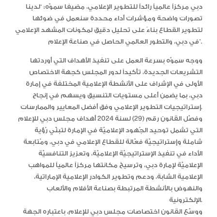
دبي مركزاً عالمياً رائداً للتطوير الإعلامي، مضيفا سموّه: “لدينا
تصورات واضحة ومؤشرات أداء محددة سنعمل في ضوئها
لتطوير القطاع بناءً على تحليل دقيق لمكونات المشهد الإعلامي
في دبي، والتطور العالمي الحاصل في صناعة الإعلام”.
ووجه سموّه بسرعة العمل على تنفيذ الأهداف التي أوردتها
التشريعات الجديدة، تأكيداً لدور المجلس كجهة الاختصاص
الأولى في الإشراف على الأنشطة الإعلامية المختلفة في إمارة
دبي، بما يضمن أعلى مستويات التنسيق ويسهم في إنجاح
إستراتيجيات التطوير الإعلامي وفق أفضل المعايير والممارسات.
وفصّل القانون رقم (29) لسنة 2024 أهداف مجلس دبي للإعلام
التي تشمل توحيد الجُهود الإعلاميّة في الإمارة لتبنّي رُؤية
شاملة وإستراتيجيّة فعّالة للقطاع الإعلامي في دبي، ومُتابعة
الأداء في تنفيذ الإستراتيجيّة الإعلاميّة، وتعزيز التنافسيّة
الإعلاميّة لإمارة دبي، وترسيخ مكانتها مركزاً عالمياً للمواهب
الإعلامية الشابة، ودعم وتطوير الكوادر الإعلامية الإماراتية،
والنهوض بالأنشطة المرتبطة بصناعة الأفلام والألعاب
الإلكترونية.
ووسّع القانون اختصاصات مجلس دبي للإعلام، باعتباره الجهة