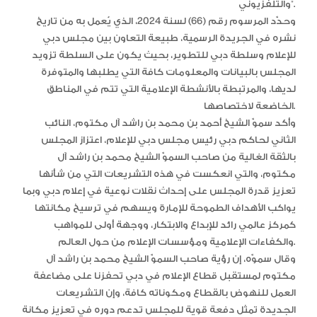
والتلفزيوني”.
وحدّد المرسوم رقم (66) لسنة 2024، الذي يُعمل به من تاريخ
نشره في الجريدة الرسمية، طبيعة التعاون بين مجلس دبي
للإعلام وسلطة دبي للتطوير، بحيث يكون على السلطة تزويد
المجلس بالبيانات والمعلومات كافة التي يطلبها والمتوفرة
لديها، والمرتبطة بالأنشطة الإعلامية التي تتم في المناطق
الخاضعة لاختصاصها.
وأكد سموّ الشيخ أحمد بن محمد بن راشد آل مكتوم، النائب
الثاني لحاكم دبي رئيس مجلس دبي للإعلام، اعتزاز المجلس
بالثقة الغالية من صاحب السموّ الشيخ محمد بن راشد آل
مكتوم، والتي انعكست في هذه التشريعات التي من شأنها
تعزيز قدرة المجلس على إحداث نقلات نوعية في إعلام دبي وبما
يواكب الأهداف الطموحة للإمارة ويسهم في ترسيخ مكانتها
كمركز عالمي رائد للإبداع والابتكار، ووجهة أولى للمواهب
والكفاءات الإعلامية ومؤسسات الإعلام من حول العالم.
وقال سموّه، إن رؤية صاحب السموّ الشيخ محمد بن راشد آل
مكتوم لمستقبل قطاع الإعلام في دبي تحفزنا على مضاعفة
العمل للنهوض بالقطاع ومكوناته كافة، وإن التشريعات
الجديدة تمثل دفعة قوية للمجلس تدعم دوره في تعزيز مكانة