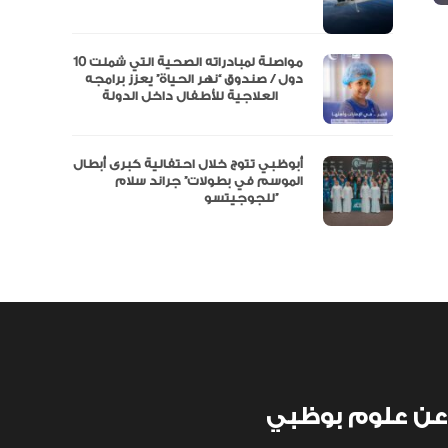
نفة
مواصلة لمبادراته الصحية التي شملت 10
دول / صندوق “نهر الحياة” يعزز برامجه
العلاجية للأطفال داخل الدولة
أبوظبي تتوج خلال احتفالية كبرى أبطال
الموسم في بطولات” جراند سلام
للجوجيتسو”
عن علوم بوظبي