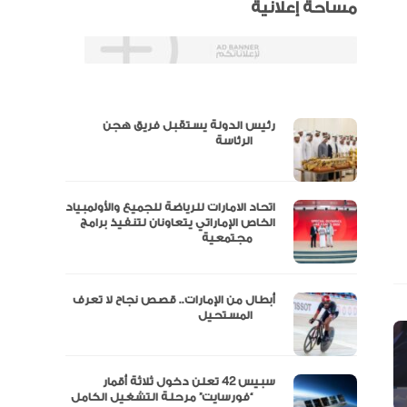
مساحة إعلانية
رئيس الدولة يستقبل فريق هجن
س
الرئاسة
اتحاد الامارات للرياضة للجميع والأولمبياد
عتماد
الخاص الإماراتي يتعاونان لتنفيذ برامج
مجتمعية
أبطال من الإمارات.. قصص نجاح لا تعرف
“الإمارات للدراجات” يتوج بلقب طواف
المستحيل
سبيس 42 تعلن دخول ثلاثة أقمار
مال
“فورسايت” مرحلة التشغيل الكامل