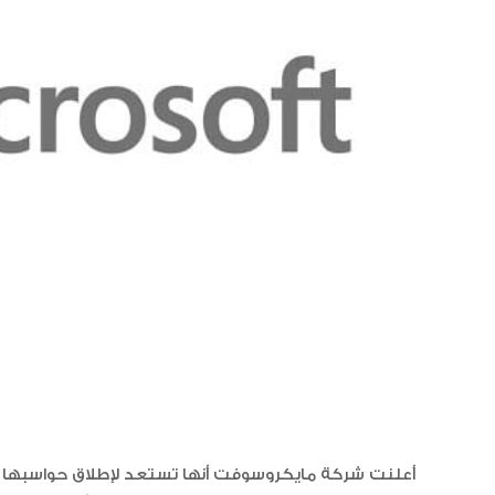
أعلنت شركة مايكروسوفت أنها تستعد لإطلاق حواسبها ا