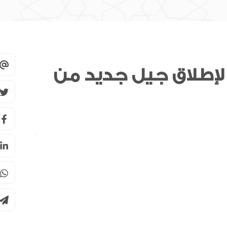
إطلاق جيل جديد من
سوق دبي المالي يحصل على اعتراف
هيئة الرقابة على الأسواق المالية
السويسرية كمنصة تداول أجنبية
سبيس 42 تعلن دخول ثلاثة أقمار
“فورسايت” مرحلة التشغيل الكامل
للرخصة المصرفية من المصرف
المركزي
مجلس الأعمال الإماراتي الهندي: