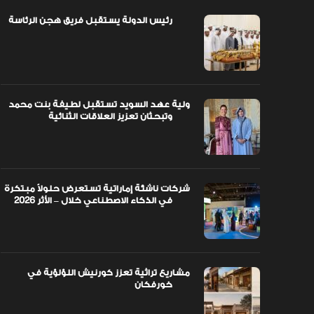
رئيس الدولة يستقبل فريق هجن الرئاسة
اً مبتكرة
ولية عهد السويد تستقبل لطيفة بنت محمد
وتبحثان تعزيز العلاقات الثنائية
ولية عهد السويد تستقبل لطيفة بنت محمد
وتبحثان تعزيز العلاقات الثنائية
شركات ناشئة إماراتية تستعرض حلولاً مبتكرة
في الذكاء الاصطناعي خلال – الأثر 2026
مشاريع تراثية تعزز كورنيش اللؤلؤية في
خورفكان