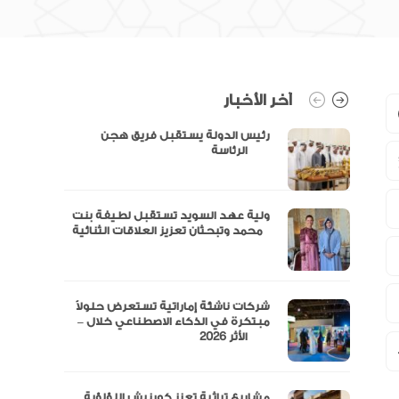
آخر الأخبار
رئيس الدولة يستقبل فريق هجن
الرئاسة
ولية عهد السويد تستقبل لطيفة بنت
محمد وتبحثان تعزيز العلاقات الثنائية
“مال” تحصل على الموافقة المبدئية
شركات ناشئة إماراتية تستعرض حلولاً
مبتكرة في الذكاء الاصطناعي خلال –
الأثر 2026
مشاريع تراثية تعزز كورنيش اللؤلؤية