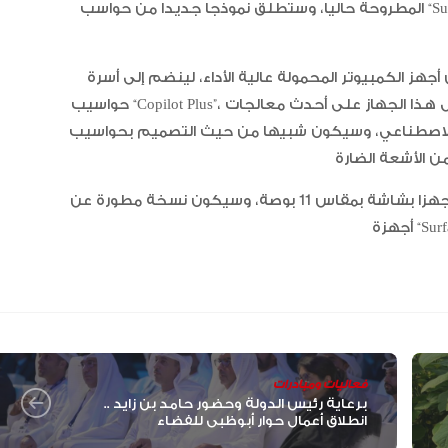
المطروحة حاليا، وستطلق نموذجا جديدا من حواسب “Surface” المحمولة سيكون نسخة مطورة عن أجهزة “Surface
هز الكمبيوتر المحمولة عالية الأداء، لينضم إلى أسرة
حواسيب “Copilot Plus”، وسيحصل هذا الجهاز على أحدث معالجات “Intel وAMD”، التي تمكنه من العمل مع تقنيات
ناعي، وسيكون شبيها من حيث التصميم بحواسيب “Copilot Plus” السابقة، لكنه سيحصل على شاشة
“أبوظبي لألعاب القوى” يحصد 58
ميدالية و10 أرقام قياسية في كأ
الإمارات
كما ستطلق “مايكروسوفت” أيضا حاسبا محمولا صغيرا مجهزا بشاشة بمقاس 11 بوصة، وسيكون نسخة مطورة عن
الإمارات ترسخ ريادتها العالمية في ا
الأدوية المبتكرة لتعزيز صحة المجتمع
البرتغال ويحل وصيفا في المجر
فعاليات ومبادرات
برعاية رئيس الدولة وحضور حامد بن زايد ..
انطلاق أعمال حوار أبوظبي للفضاء
الإمارات تعزز ريادتها العالمية في ج