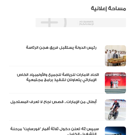
مساحة إعلانية
دالية و10 أرقام
رئيس الدولة يستقبل فريق هجن الرئاسة
اتحاد الامارات للرياضة للجميع والأولمبياد الخاص
الإماراتي يتعاونان لتنفيذ برامج مجتمعية
أبطال من الإمارات.. قصص نجاح لا تعرف المستحيل
سبيس 42 تعلن دخول ثلاثة أقمار “فورسايت” مرحلة
التشغيل الكامل