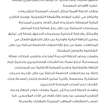
تنفيذ الأهداف المعتمدة.
وتؤكد الخطة أهمية امتثال أصحاب المصلحة للتشريعات
واللوائح في تنفيذ المهام والأنشطة التشغيلية، وإصدار التقارير
المالية المتعلقة باستخدام المال العام، وتعزيز المساءلة
وممارسات الحوكمة من خلال رفع فعالية إدارة المخاطر
والامتثال والرقابة الداخلية وممارسات التدقيق، إضافة إلى توثيق
معايير النزاهة المالية والإدارية من خلال التحقيق الفعال في
المخالفات، فضلاً عن رفع ثقة الجهات الخاضعة للرقابة من خلال
الشفافية والتعاون المشترك.
وشملت محاور الخطة الجديدة أيضاً بناء وتطوير شراكات فعالة
ومستدامة، لرفع نسبة رضا الشركاء الإستراتيجيين وترسيخ قيم
النزاهة والشفافية وتعزيز الضوابط الأخلاقية عبر المستويات
كافة، ودعم الجهات الخاضعة للرقابة من خلال تقديم خدمات
استشارية متخصصة، وأخيراً تمكين التعلم وتبادل المعرفة وبناء
القدرات لدى أصحاب المصلحة الخارجيين.
وتهدف الخطة الجديدة إلى تنمية مهارات كوادر الجهاز ودعم
التطوير المستمر، بما يعزز كفاءتهم في الأداء المؤسسي، كما
تسعى لاستقطاب المواهب المتميزة بالمهارات والمعرفة