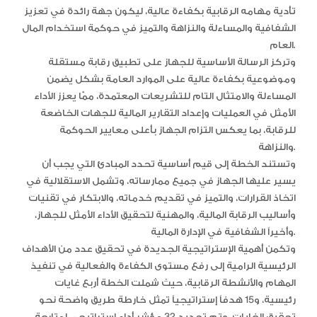
تأدية مهامه الرقابية بكفاءة عالية، ليكون جهة رائدة في تعزيز
الشفافية والمساءلة والنزاهة والتميز في حوكمة استخدام المال
العام.
وتركز الرسالة الأساسية للجهاز على تطبيق رقابة مستقلة
وموضوعية بكفاءة عالية على الموارد العامة بشكل يضمن
المساءلة والامتثال التام للتشريعات المعتمدة، ممّا يعزز الأداء
الأمثل في العمليات وإعداد التقارير المالية للجهات الخاضعة
للرقابة، بما يعكس التزام الجهاز بأعلى معايير الحوكمة
والنزاهة.
وتستند الخطة إلى قيم أساسية تحدد المبادئ التي يجب أن
يسير عليها الجهاز في جميع ممارساته، وتشمل الاستقلالية في
اتخاذ القرارات، والتميز في تقديم خدماته، والابتكار في تقنيات
وأساليب الرقابة المالية، والمهنية لتحقيق الأداء الأمثل للجهاز،
وأخيراً الشفافية في الإدارة المالية.
وتكمن أهمية الإستراتيجية الجديدة في تحقيق عدد من الأهداف
الرئيسية الرامية إلى رفع مستوى الكفاءة والفعالية في تنفيذ
المهام والأنشطة الرقابية، حيث شملت الخطة أربع غايات
رئيسية، و15 هدفاً إستراتيجياً تمثل خارطة طريق واضحة نحو
تحقيق الغايات، وتم تحديد 32 مؤشر أداء إستراتيجي لمتابعة