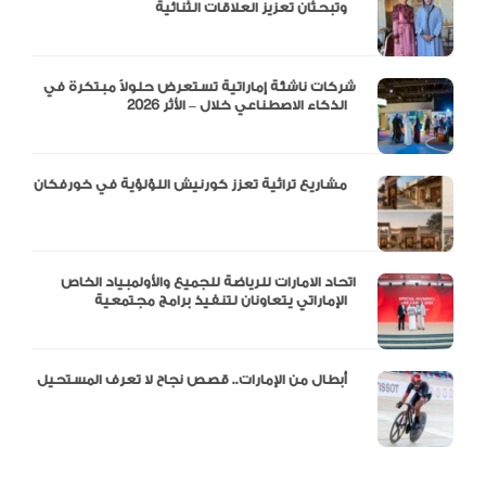
وتبحثان تعزيز العلاقات الثنائية
شركات ناشئة إماراتية تستعرض حلولاً مبتكرة في
الذكاء الاصطناعي خلال – الأثر 2026
مشاريع تراثية تعزز كورنيش اللؤلؤية في خورفكان
اتحاد الامارات للرياضة للجميع والأولمبياد الخاص
الإماراتي يتعاونان لتنفيذ برامج مجتمعية
أبطال من الإمارات.. قصص نجاح لا تعرف المستحيل