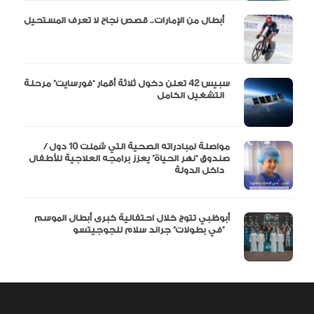
أبطال من الإمارات.. قصص نجاح لا تعرف المستحيل
سبيس 42 تعلن دخول ثلاثة أقمار “فورسايت” مرحلة
التشغيل الكامل
مواصلة لمبادراته الصحية التي شملت 10 دول /
صندوق “نهر الحياة” يعزز برامجه العلاجية للأطفال
داخل الدولة
أبوظبي تتوج خلال احتفالية كبرى أبطال الموسم
في بطولات” جراند سلام للجوجيتسو”