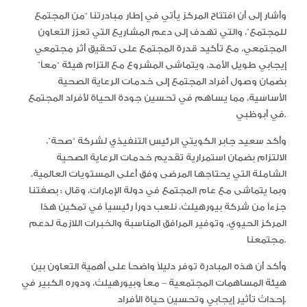
وأشار إلى أن افتتاح المركز يأتي في إطار مبادرتنا “من المجتمع
للمجتمع”، والتي تهدف إلى دعم المشاريع التي تعزز التعاون
المجتمعي، مع تأكيد قدرة المجتمع على تحقيق أثر مجتمعي
إيجابي طويل الأمد، ويتماشى المشروع مع التزام هيئة “معاً”
بضمان وصول أفراد المجتمع إلى خدمات الرعاية الصحية
الأساسية، مما يساهم في تحسين جودة الحياة لأفراد المجتمع
في أبوظبي.
وأكد سعيد جابر الكويتي الرئيس التنفيذي لشركة “صحة”،
الالتزام بضمان استمرارية تقديم خدمات الرعاية الصحية
الشاملة التي يحتاجها المرضى وفق أعلى المستويات العالمية،
وبما يتماشى مع عام المجتمع في دولة الإمارات، وقال : بصفتنا
جزءاً من شركة بيورهيلث، نلعب دوراً رئيسياً في تمكين هذا
المركز الحيوي، وتوفير المرافق المناسبة والخبرات اللازمة لدعم
مجتمعنا.
وأكد أن هذه المبادرة توفر دليلاً واضحاً على أهمية التعاون بين
هيئة المساهمات المجتمعية – معاً وبيورهيلث، ودوره الكبير في
إحداث تأثير إيجابي وتحسين حياة الأفراد.