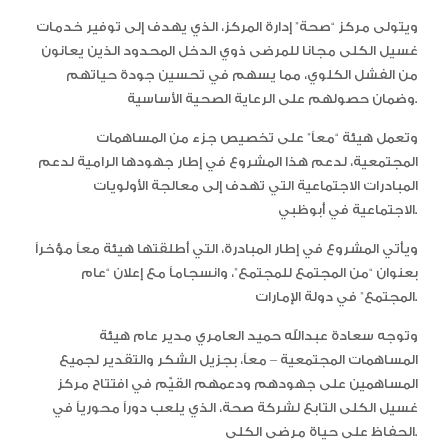
ويتولى مركز “صحة” إدارة المركز، الذي يهدف إلى توفير خدمات
غسيل الكلى مجانا للمرضى ذوي الدخل المحدود الذين يعانون
من الفشل الكلوي، مما يسهم في تحسين جودة حياتهم
وضمان حصولهم على الرعاية الصحية الأساسية.
وتعمل هيئة “معاً” على تخصيص جزء من المساهمات
المجتمعية، لدعم هذا المشروع في إطار جهودها الرامية لدعم
المبادرات الاجتماعية التي تهدف إلى معالجة الأولويات
الاجتماعية في أبوظبي.
ويأتي المشروع في إطار المبادرة، التي أطلقتها هيئة معاً مؤخراً
بعنوان “من المجتمع للمجتمع”، وانسجاماً مع إعلان “عام
المجتمع” في دولة الإمارات.
وتوجه سعادة عبدالله حميد العامري مدير عام هيئة
المساهمات المجتمعية – معاً، بجزيل الشكر والتقدير لجميع
المساهمين على جهودهم ودعمهم القيّم في افتتاح مركز
غسيل الكلى التابع لشركة صحة، الذي يلعب دوراً محورياً في
الحفاظ على حياة مرضى الكلى.