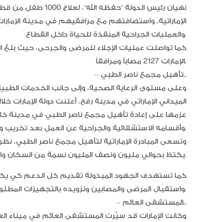
الإماراتية، واستضافتهم مع مرافقيهم في مدينة الإمارات 
والعمليات الجراحية المنقذة للحياة داخل القطاع.
كما تواصلت عمليات الإجلاء للمرضى والجرحى، حيث بلغ ا
الإمارات 2127 مصاباً ومرافقاً.
– تأهيل مجمع ناصر الطبي..
وعلى مستوى الرعاية الصحية، وإلى جانب الخدمات الطب
عزمها على إعادة تأهيل مجمع ناصر الطبي في مدينة خان 
وأقسامه الاستشفائية والجراحية عن العمل بعد تخريب واسع طال تجهيزاته.
وتسعى المبادرة الإماراتية لتأهيل مجمع ناصر الطبي، نظ
يكتظ بحوالي مليون ونصف المليون نسمة من السكان والنازحين.
كما تستهدف الجهود المبذولة تقديم كل الدعم كي يكون 
واستقبال المرضى والمصابين وتزويده بالتجهيزات المطلوبة.
– المستشفى العائم..
وكانت الإمارات قد سيّرت المستشفى العائم في ميناء ال