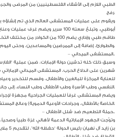
الطبي اللازم إلى الأشقاء الفلسطينيين من المرضى والج
رفح.
ويقوم على عمليات المستشفى العائم الذي تم إنشاؤه با
أبوظبي، وتبلغ سعته 100 سرير ويضم غر
طاقم طبي وإداري يضم 100 من الكوادر
والطوارئ، إضافة إلى الممرضين والمساعدين، وحتى اليوم قدم المستشفى الخدمات العلاجية لنحو 7554 شخصاً.
– المستشفى الميداني..
للعناية المركزة للبالغين والأطفال، وقسم للتخدير وعي
النفسي وطب الأسرة وطب الأطفال وطب النساء، إلى جانب الخدمات الطبية المساندة.
ويضم المستشفى غرفاً للعمليات الجراحية مجهزة لإجراء م
الخاصة بالأطفال، وجراحات الأوعية الدموية) وعالج المستشفى خلال العام المنصرم 50489 شخصاً.
– حملة التطعيم ضد شلل الأطفال..
وتوّجت الجهود الإماراتية الدعمة لأهالي غزة طبياً وصح
بن زايد 
القطاع ضد شلل الأطفال.