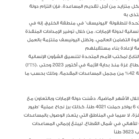
الإمارات تعزز ريادتها العالمية في ج
الخيل العربية بزيادة بطولاتها المص
ل متزايد من أجل تقديم المساعدة، فإن التزام دولة
ضمن الفئة “A”
تحدة للطفولة “اليونيسف” في منطقة الخليج، إنه في
سانية لدولة الإمارات، من خلال توفير الإمدادات المنقذة
وة التضامن العالمي، وتظل اليونيسف ملتزمة بالعمل
بع لمكتب الأمم المتحدة لتنسيق الشؤون الإنسانية (OCHA)
(FTS)، أن دولة الإمارات، تصدرت قائمة الدول الأكثر دعما لسكان قطاع غزة منذ بداية الأزمة في أكتوبر 2023 وحتى
نهاية نوفمبر 2024، بقيمة بلغت 828 مليون دولار، وبنسبة 42% من مجمل المساعدات المقدمة، وذلك بحسب ما
لال الأشهر الماضية، دشنت دولة الإمارات وبالتعاون مع
الشركاء الدوليين الممر البحري من قبرص إلى غزة وتحريك 6 بواخر حملت 4021 طناً، كذلك برز نجاح عملية “طيور
زة، لا سيما في المناطق التي يتعذر الوصول بالمساعدات
ية والإغاثية للأهالي في شمال القطاع، ليبلغ إجمالي المساعدات