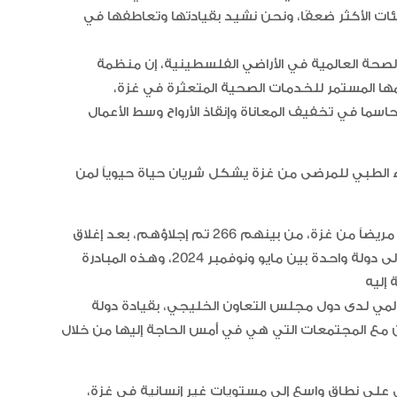
للفئات الأكثر ضعفًا، ونحن نشيد بقيادتها وتعاطفها في
لصحة العالمية في الأراضي الفلسطينية، إن منظمة
عمها المستمر للخدمات الصحية المتعثرة في غزة،
سما في تخفيف المعاناة وإنقاذ الأرواح وسط الأعمال
“أبوظبي لألعاب القوى” يحصد 58
ميدالية و10 أرقام قياسية في كأ
الإمارات
إجلاء الطبي للمرضى من غزة يشكل شريان حياة حيوياً لمن
الإمارات ترسخ ريادتها العالمية في ا
وأضاف أنه منذ أكتوبر 2023، استقبلت دولة الإمارات 1,149 مريضاً من غزة، من بينهم 266 تم إجلاؤهم، بعد إغلاق
الأدوية المبتكرة لتعزيز صحة المجتمع
معبر رفح؛ وهو أكبر عدد من المرضى الذين تم إجلاؤهم إلى دولة واحدة بين مايو ونوفمبر 2024، وهذه المبادرة
المي لدى دول مجلس التعاون الخليجي، بقيادة دولة
تتضامن مع المجتمعات التي هي في أمس الحاجة إليها من خلال
البرتغال ويحل وصيفا في المجر
ي على نطاق واسع إلى مستويات غير إنسانية في غزة،