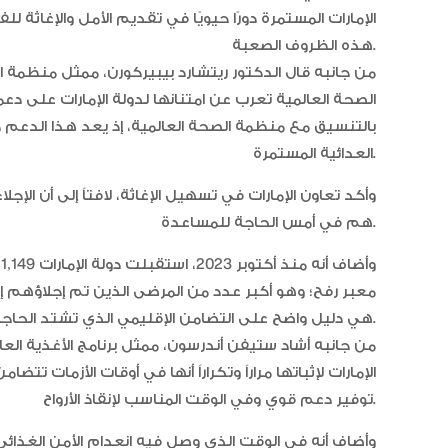
الإمارات المستمرة دورًا حيويًا في تقديم الأمل والإغاثة 
هذه الظروف الصعبة.
من جانبه قال الدكتور ريتشارد بيبيركورن، ممثل منظمة ا
الصحة العالمية تعرب عن امتنانها لدولة الإمارات على د
بالتنسيق مع منظمة الصحة العالمية، إذ يعد هذا الدعم حا
العدائية المستمرة.
وأكد تعاون الإمارات في تسهيل الإغاثة، لافتاً إلى أن ال
هم في أمس الحاجة للمساعدة.
هي دليل واضح على التضامن الإقليمي الذي تشتد الحاجة إليه.
من جانبه أشاد ستيفن أندرسون، ممثل برنامج الأغذية الع
الإمارات لإثباتها مراراً وتكراراً أنها في أوقات الأزمات 
توفير دعم قوي وفي الوقت المناسب لإنقاذ الأرواح.
وأضاف أنه في الوقت الذي وصل فيه انعدام الأمن الغذائ