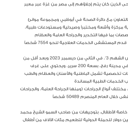
رحى الذين كان يتم إجلاؤهم إلى مصر من غزة عبر معبر
لتعاون مع دائرة الصحة في أبوظبي ومجموعة موانئ
ف عمليات وعناية مركزة وأشعة ومختبراً وصيدلية ومستودعات طبية،
 من مختلف التخصصات بما فيها التخدير والجراحة العامة والعظام
وسبق ذلك كله تدشين دولة الإمارات، ضمن عملية “الفارس الشهم 3”، في الثاني من ديسمبر 2023 وبعد أقل من
شهرين على اندلاع الحرب، المستشفى الميداني الإماراتي في مدينة رفح، بسعة 200 سرير، ويحتوي على غرف
ادات تخصصية تشمل الباطنية والأسنان والعظام والطب
ختلف أنواع الجراحات (ومنها الجراحة العامة، والجراحات
ياً، خاصة الأطفال، بتوجيهات من صاحب السمو الشيخ محمد
آل نهيان رئيس الدولة “حفظه الله”، لتقديم 5 ملايين دولار للحملة الدولية لتطعيم مئات الآلاف من أطفال