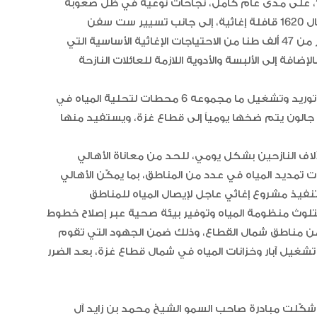
لى المستوى الإغاثي، حققت عملية “الفارس الشهم 3″، على مدى عام كامل، نجاحات نوعية في ظل صعوبة
وصول المساعدات الإنسانية إلى غزة، حيث نجحت في إيصال 1620 قافلة إغاثية، إلى جانب تسيير ست سفن
مساعدات بحراً، كما تم تنفيذ 519 رحلة جوية، حملت أكثر من 47 ألف طنا من الاحتياجات الإغاثية الأساسية التي
ولأن الماء هو عصب الحياة، ركّزت المبادرات الإماراتية على توريد وتشغيل ما مجموعه 6 محطات لتحلية المياه في
ح المصرية، بطاقة إجمالية تبلغ مليوناً و200 ألف جالون يتم ضخها يومياً إلى قطاع غزة، ويستفيد منها
3” على تقديم المياه لآلاف النازحين بشكل يومي، للحد من معاناة الأهالي
 تمديد المياه في عدد من المناطق، بما يمكّن الأهالي
فيذ مشروع إغاثي عاجل لإيصال المياه للمناطق
تلوث منظومة المياه وتوفير بيئة صحية عبر إصلاح خطوط
من مناطق شمال القطاع، وذلك ضمن الجهود التي تقوم
ة تشغيل آبار وخزانات المياه في شمال قطاع غزة، بعد الضرر
 شكّلت مبادرة صاحب السمو الشيخ محمد بن زايد آل