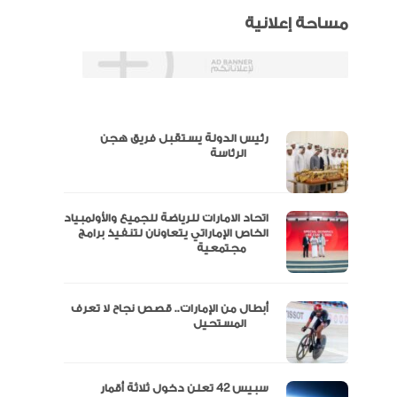
مساحة إعلانية
رئيس الدولة يستقبل فريق هجن
س
الرئاسة
اتحاد الامارات للرياضة للجميع والأولمبياد
عتماد
الخاص الإماراتي يتعاونان لتنفيذ برامج
مجتمعية
أبطال من الإمارات.. قصص نجاح لا تعرف
“الإمارات للدراجات” يتوج بلقب طواف
المستحيل
سبيس 42 تعلن دخول ثلاثة أقمار