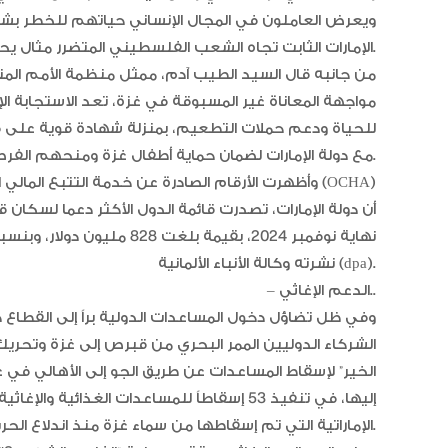
ويعرض العاملون في المجال الإنساني حياتهم للخطر بشك
الإمارات الثابت تجاه الشعب الفلسطيني المتضرر مثال يحتذى به.
من جانبه قال السيد الطيب آدم، ممثل منظمة الأمم الم
مواجهة المعاناة غير المسبوقة في غزة، تعد الاستجابة الإن
للحياة ودعم حملات التطعيم، بمنزلة شهادة قوية على ق
مع دولة الإمارات لضمان حماية أطفال غزة ومنحهم الفرصة لإعادة بناء مستقبلهم.
وأظهرت الأرقام الصادرة عن خدمة التتبع المالي التا
نشرته وكالة الأنباء الألمانية (dpa).
– الدعم الإغاثي..
وفي ظل تضاؤل دخول المساعدات الدولية براً إلى القطاع خ
الخير” لإسقاط المساعدات عن طريق الجو إلى الأهالي في غ
إليها، في تنفيذ 53 إسقاطاً للمساعدات الغذائ
الإماراتية التي تم إسقاطها من سماء غزة منذ اندلاع الحرب 3623 طناً.