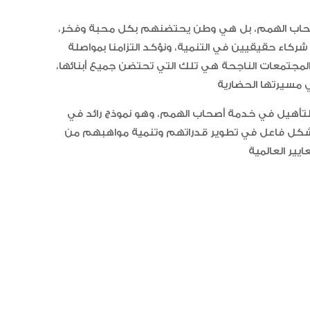
الإمارات تعزز ريادتها العالمية في ج
الخيل العربية بزيادة بطولاتها المص
ضمن الفئة “A”
ن أصحاب الهمم، بل هي وطن يحتضنهم بكل محبة وفخر،
شركاء حقيقيين في التنمية، ونؤكد التزامنا بمواصلة
 المجتمعات الناجحة هي تلك التي تحتضن جميع أبنائها،
 للتأهيل في خدمة أصحاب الهمم، وهو نموذج رائد في
شكل فاعل في تطوير قدراتهم وتنمية مواهبهم من