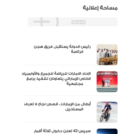
مساحة إعلانية
رئيس الدولة يستقبل فريق هجن
س
الرئاسة
اتحاد الامارات للرياضة للجميع والأولمبياد
عتماد
الخاص الإماراتي يتعاونان لتنفيذ برامج
مجتمعية
أبطال من الإمارات.. قصص نجاح لا تعرف
“الإمارات للدراجات” يتوج بلقب طواف
المستحيل
سبيس 42 تعلن دخول ثلاثة أقمار