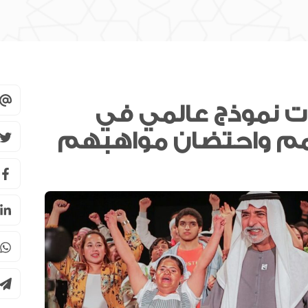
رات نموذج عالمي في
سوق دبي المالي يحصل على اعتراف
هيئة الرقابة على الأسواق المالية
السويسرية كمنصة تداول أجنبية
سبيس 42 تعلن دخول ثلاثة أقمار
“فورسايت” مرحلة التشغيل الكامل
للرخصة المصرفية من المصرف
المركزي