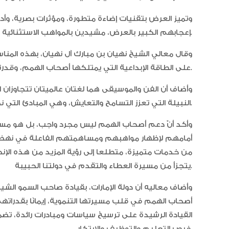
وتميز العرض بتقنيات إضاءة متطورة، ومؤثرات بصرية، وأد
إعجابهم الكبير بالعرض، مشيدين بالمواهب الاستثنائية للطلاب وأدائهم الذي عكس قدراتهم الإبداعية الفريدة.
وقال معالي الشيخ نهيان بن مبارك آل نهيان، بهذه المن
على الطاقة الإبداعية التي يمتلكها أصحاب الهمم، وقدرتهم على الإبداع والتعبير عن أنفسهم بطرق مبهرة.
وأضاف أن الفن والموسيقى هما لغتان عالميتان تتجاوزان
النبيلة التي تعزز التسامح والتعايش، وهي المبادئ التي نحرص جميعًا على ترسيخها في المجتمع.
وأكد أنّ دعم أصحاب الهمم ليس مجرد واجب، بل هو مسؤ
أمامهم لإظهار مواهبهم ومساهمتهم الفاعلة في نهضة 
من خدمات متميزة، متطلعا إلى رؤية المزيد من هذه الإنجاز
يتجزأ من مسيرة العطاء والتقدم في دولتنا الحبيبة.
وأضاف معاليه أن دولة الإمارات، بقيادة صاحب السمو الشي
أصحاب الهمم في قلب مسيرتها التنموية، إيمانًا بقدراته
القيادة الرشيدة على ترسيخ سياسات ومبادرات رائدة، ت