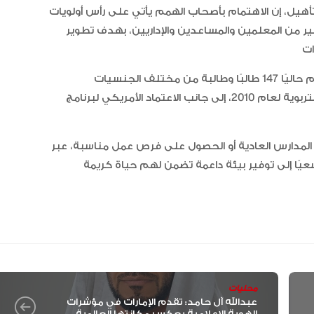
يل، إن الاهتمام بأصحاب الهمم يأتي على رأس أولويات
ير من المعلمين والمساعدين والإداريين، بهدف تطوير
يُذكر أن مركز المستقبل للتأهيل تأسس عام 2000، ويضم حاليًا 147 طالبًا وطالبة من مختلف الجنسيات
والإعاقات، وهو حاصل على جائزة خليفة التربوية لعام 2010، إلى جانب الاعتماد الأمريكي لبرنامج CLM، وترخيص
المدارس العادية أو الحصول على فرص عمل مناسبة، عبر
ًا إلى توفير بيئة داعمة تضمن لهم حياة كريمة
محليات
عبدالله آل حامد: تقدم الإمارات في مؤشرات
الهوية الإعلامية يعكس مكانتها العالمية