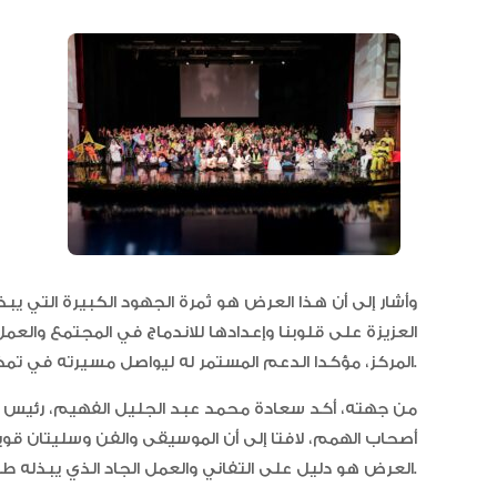
وأشار إلى أن هذا العرض هو ثمرة الجهود الكبيرة التي يبذ
العزيزة على قلوبنا وإعدادها للاندماج في المجتمع والعمل
المركز، مؤكدا الدعم المستمر له ليواصل مسيرته في تمكين أصحاب الهمم وتحقيق رسالته الإنسانية النبيلة.
من جهته، أكد سعادة محمد عبد الجليل الفهيم، رئيس م
أصحاب الهمم، لافتا إلى أن الموسيقى والفن وسليتان قويتان
العرض هو دليل على التفاني والعمل الجاد الذي يبذله طلاب المركز ومدربوهم.