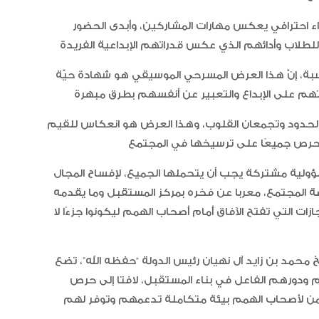
اء احترافي يعكس مهارات المشاركين، وأبدى الحضور
اسبة، إنّ هذا العرض المسرحي الموسيقي هو شهادة حيّة
“أبوظبي لألعاب القوى” يحصد 58
ميدالية و10 أرقام قياسية في كأ
 الحدود وتجمعان القلوب، وهذا العرض هو انعكاس للقيم
الإمارات
ولية مشتركة يجب أن يتحملها الجميع، لإفساح المجال
الإمارات ترسخ ريادتها العالمية في ا
المجتمع، معربا عن فخره بمركز المستقبل وما يقدمه
الأدوية المبتكرة لتعزيز صحة المجتمع
ات التي تفتح الآفاق أمام أصحاب الهمم ليكونوا جزءًا لا
خ محمد بن زايد آل نهيان رئيس الدولة “حفظه الله”، تضع
البرتغال ويحل وصيفا في المجر
م ودورهم الفاعل في بناء المستقبل، لافتا إلى حرص
ضمن لأصحاب الهمم بيئة متكاملة تدعمهم وتوفر لهم