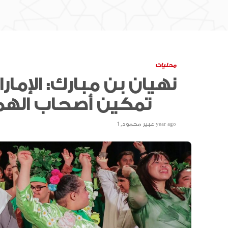
محليات
نهيان بن مبارك: الإما
تمكين أصحاب الهمم واحتضان مواهبهم
1 year ago
عبير محمود
,