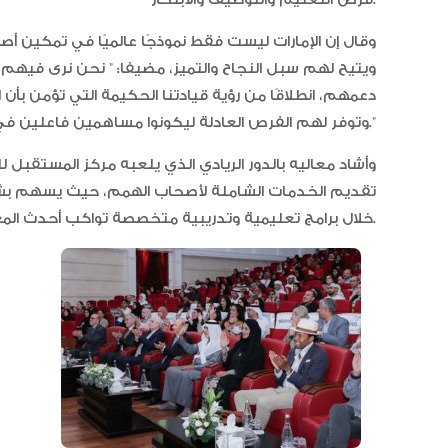
فرص التعليم والتوظيف والابتكار.
وقال إن الإمارات ليست فقط نموذجًا عالميًا في تمكي
ويتيح لهم سبل النجاح والتميز، مضيفا: ” نحن نرى فيهم 
دعمهم، انطلاقًا من رؤية قيادتنا الحكيمة التي تؤمن بأن
وتوفر لهم الفرص العادلة ليكونوا مساهمين فاعلين في مسيرتها الحضارية.”
وأشاد معاليه بالدور الريادي الذي يلعبه مركز المستقبل
تقديم الخدمات الشاملة لأصحاب الهمم، حيث يسهم ب
خلال برامج تعليمية وتدريبية متخصصة تواكب أحدث المعايير العالمية.