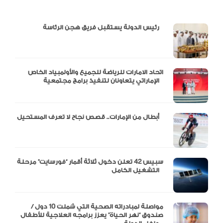
دالية و10 أرقام
رئيس الدولة يستقبل فريق هجن الرئاسة
اتحاد الامارات للرياضة للجميع والأولمبياد الخاص
الإماراتي يتعاونان لتنفيذ برامج مجتمعية
أبطال من الإمارات.. قصص نجاح لا تعرف المستحيل
سبيس 42 تعلن دخول ثلاثة أقمار “فورسايت” مرحلة
التشغيل الكامل
مواصلة لمبادراته الصحية التي شملت 10 دول /
صندوق “نهر الحياة” يعزز برامجه العلاجية للأطفال