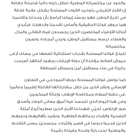
والذود عن مكتسباته الوطنية، لتظل رايته دائماً شامخةً خفاقة.
إن القرار التاريخي بتوحيد القوات المسلحة يشكل علامة فارقة
في تاريخ الوطن، فهو يجسّد إيماننا الراسخ بأن وحدتنا وتلاحمنا
هما جوهر قوتنا الحقيقية وأساس تقدمنا وازدهارنا، فبأيدي
أبنائنا الأوفياء المخلصين؛ الذين يجسدون قيم التفاني والبذل
والعطاء، نرسم مستقبل الوطن، ونبني أمجاده، ونصون
مكتسباته.
تتمتع قواتنا المسلحة بقدرات استثنائية تضعها في مصاف أرقى
جيوش العالم مؤكدة أن دولة الإمارات بجهود أبنائها، أصبحت
ركيزة في بناء مستقبل آمن ومستقر للمنطقة.
كما تواصل قواتنا المسلحة دورها النموذجي في التعاون
الإنساني ونشر الخير من خلال مشاركاتها الفاعلة إقليمياً وعالمياً
في حفظ السلام ومكافحة الإرهاب وإغاثة المنكوبين.
وفي هذا اليوم الذي تتجسدُ فيه أعمق معاني الوفاءِ وأصدق
صور الإخلاص، نُحيّي شهداءنا الأبرار الذين سطروا أروع أمثلة
التضحية والفداء بدمائهم الطاهرة، ونشيد بأهاليهم وذويهم
الذين قدموا دروساً في الصبر والثبات، مجسدين معنى التلاحم
والوطنية تحت راية واحدة وقيادة رشيدة.