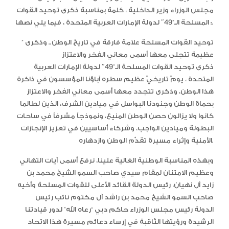
مجلس الوزراء وزير الداخلية ، كلمة بمناسبة ذكرى توحيد القوات
المسلحة الـ”49″ لدولة الإمارات العربية المتحدة ، فيما يلي نصها :.
” توحيد القوات المسلحة علامة فارقة في تاريخ الوطن.. وذكرى
عظيمة تتجلى معها أسمى معاني الفخر والاعتزاز
ذكرى توحيد القوات المسلحة الـ”49″ لدولة الإمارات العربية
المتحدة ، يومٌ تاريخيٌ عظيم سطره آباؤنا المؤسسون في ذاكرة
هذا الوطن، وذكرى تتجدد معها أسمى معاني الفخر والاعتزاز
بحماة الوطن وجنودنا البواسل في ميادين الشرف، الذين لطالما
كانوا ولا يزالون حصن الوطن المنيع، ونموذجاً مشرفاً في ساحات
البطولة وميادين الواجب، وشركاء أساسيين في تعزيز الإنجازات
الأمنية وإثراء مسيرة تقدّم الوطن وازدهاره.
وبهذه المناسبة الوطنية الغالية علينا، نرفع أسمى آيات التهاني
وعظيم الامتنان لمقام سيدي صاحب السمو الشيخ محمد بن
زايد آل نهيان، رئيس الدولة القائد الأعلى للقوات المسلحة وأخيه
صاحب السمو الشيخ محمد بن راشد آل مكتوم نائب رئيس
الدولة رئيس مجلس الوزراء حاكم دبي “رعاه الله” لدور قيادتنا
الرشيدة ورؤيتها الثاقبة في إرساء دعائم مسيرة هذا الاتحاد