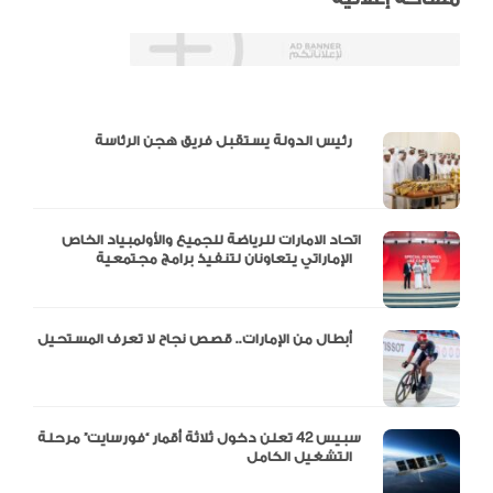
دالية و10 أرقام
رئيس الدولة يستقبل فريق هجن الرئاسة
اتحاد الامارات للرياضة للجميع والأولمبياد الخاص
الإماراتي يتعاونان لتنفيذ برامج مجتمعية
أبطال من الإمارات.. قصص نجاح لا تعرف المستحيل
سبيس 42 تعلن دخول ثلاثة أقمار “فورسايت” مرحلة
التشغيل الكامل