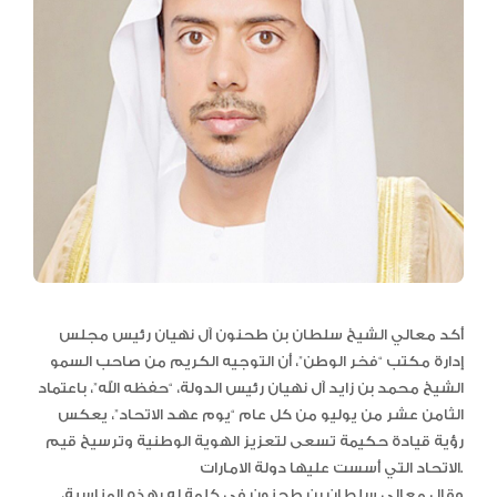
أكد معالي الشيخ سلطان بن طحنون آل نهيان رئيس مجلس
إدارة مكتب “فخر الوطن”، أن التوجيه الكريم من صاحب السمو
الشيخ محمد بن زايد آل نهيان رئيس الدولة، “حفظه الله”، باعتماد
الثامن عشر من يوليو من كل عام “يوم عهد الاتحاد”، يعكس
رؤية قيادة حكيمة تسعى لتعزيز الهوية الوطنية وترسيخ قيم
الاتحاد التي أسست عليها دولة الامارات.
وقال معالي سلطان بن طحنون في كلمة له بهذه المناسبة،