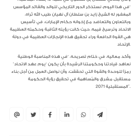
“في هذا اليوم، نستذكر الدور التاريخي للوالد والقائد المؤسس
المغفور له الشيخ زايد بن سلطان آل نهيان طيب الله ثراه،
وبالتعاون والتعاضد مع إخوانه حكام الإمارات، في تأسيس
الاتحاد وترسيخ قيمه، حيث كانت رؤيته الثاقبة وحكمته العظيمة
هي القوة الدافعة وراء تحقيق هذه الإنجازات العظيمة في دولة
الإتحاد.
وأكد معاليه، في ختام تصريحه، “في هذه المناسبة الوطنية
نعاهد قيادتنا وحكومتنا الرشيدة بأن يكون “يوم عهد الاتحاد”
رمزاً للوحدة والقوة التي تحققت، وأن نواصل العمل من أجل بناء
مستقبل مشرق والمُساهمة في تحقيق رؤية الحكومة
المستقبلية 2071″.