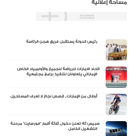
مساحة إعلانية
دالية و10 أرقام
رئيس الدولة يستقبل فريق هجن الرئاسة
اتحاد الامارات للرياضة للجميع والأولمبياد الخاص
الإماراتي يتعاونان لتنفيذ برامج مجتمعية
أبطال من الإمارات.. قصص نجاح لا تعرف المستحيل
سبيس 42 تعلن دخول ثلاثة أقمار “فورسايت” مرحلة
التشغيل الكامل