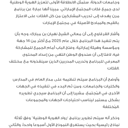
وجامعات الدولة، ستمثل الانطلاقة الأولى لتعزيز الهوية الوطنية
لدى جميع فئات المجتمع الإماراتي، مبينا أنها عبارة عن برنامج
مرن يهدف إلى تدريب المشاركين من كل الفئات على الاعتزاز
بالقيم والمبادئ الأصيلة في مجتمع الإمارات.
وأشار القرقاوي إلى أن معالي الشيخ نهيان بن مبارك، وجه بأن
يتم تنفيذ هذا البرنامج خلال عام 2025 مع أكثر من 14 جهة
ومؤسسة وهيئة إماراتية، وفتح الباب أمام الجميع للمشاركة
فيه، لافتا إلى أن صندوق الوطن انتهي من إعداد المحتوى
المعرفي للبرنامج وتدريب المدربين الذين سينفذونه مع مختلف
الفئات.
وأوضح أن البرنامج سيتم تنظيمه على مدار العام في المدارس
والكليات والجامعات، ومن ثم البدء في تنفيذه في الجهات
الأخرى في المُجتمع، مشيرا إلى أن البرنامج سيجري تطويره
بشكل مستمر ليناسب احتياجات الجهات والمجموعات
المُختلفة.
وذكر أنه سيتم تطوير برنامج “رواد الهوية الوطنية” وفق ثلاثة
نماذج رئيسية بحيث يستغرق النموذج الأول أسبوعاً واحداً، والثاني