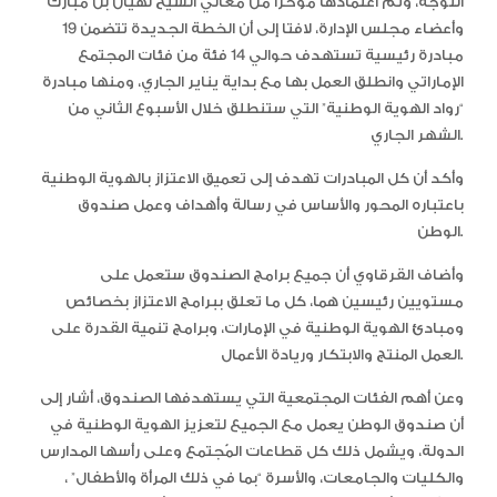
التوجه، وتم اعتمادها مؤخرا من معالي الشيخ نهيان بن مبارك
وأعضاء مجلس الإدارة، لافتا إلى أن الخطة الجديدة تتضمن 19
مبادرة رئيسية تستهدف حوالي 14 فئة من فئات المجتمع
الإماراتي وانطلق العمل بها مع بداية يناير الجاري، ومنها مبادرة
“رواد الهوية الوطنية” التي ستنطلق خلال الأسبوع الثاني من
الشهر الجاري.
وأكد أن كل المبادرات تهدف إلى تعميق الاعتزاز بالهوية الوطنية
باعتباره المحور والأساس في رسالة وأهداف وعمل صندوق
الوطن.
وأضاف القرقاوي أن جميع برامج الصندوق ستعمل على
مستويين رئيسين هما، كل ما تعلق ببرامج الاعتزاز بخصائص
ومبادئ الهوية الوطنية في الإمارات، وبرامج تنمية القدرة على
العمل المنتج والابتكار وريادة الأعمال.
وعن أهم الفئات المجتمعية التي يستهدفها الصندوق، أشار إلى
أن صندوق الوطن يعمل مع الجميع لتعزيز الهوية الوطنية في
الدولة، ويشمل ذلك كل قطاعات المُجتمع وعلى رأسها المدارس
والكليات والجامعات، والأسرة “بما في ذلك المرأة والأطفال” ،