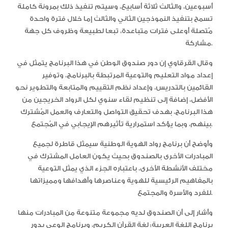
أسبوعين، والثالث ثلاثة أسابيع، وسيتم تنفيذ ذلك بمرونة كاملة
تسمح بتنفيذ النموذجين الثاني والثالث إما خلال فترة واحدة
مُتصلة أوعلى فترات متباعدة، تبعا لطبيعة وظروف كل جهة
مشاركة.
وقال القرقاوي إن دور صندوق الوطن في هذا البرنامج يتمثل في
إعداد مواد التعليم والتوعية المرتبطة بالبرنامج، وتوفير
القائمين بالتدريس، وإعداد نظم التقييم والمتابعة والتطوير نحو
الأفضل، إضافة إلى تنظيم لقاء سنوي لكل الرواد الخريجين من
هذا البرنامج، بهدف تحقيق التواصل والتعارف والعمل المُشترك
بينهم، وبما يؤكد استمرارية تأثيرهم الإيجابي في المُجتمع.
وأوضح أن برنامج رواد الهوية الوطنية سيمثل قاطرة لجميع
المبادرات الأخرى بالصندوق بحيث يكون العامل المشترك في
مختلف الأنشطة الأخرى، باعتباره الجزء الذي يمثل التوعية
بالمفاهيم الرئيسية للهوية وعناصرها وأهدافها ومميزاتها
للفرد والأسرة والمجتمع.
وأشار إلى أن الصندوق لديه مجموعة متنوعة من المبادرات منها
برنامج اللغة العربية: لغة القرآن الكريم، وبرنامج الوعي بدور