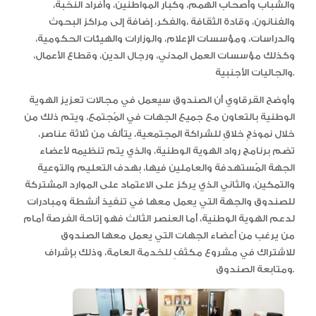
والشباب وأصحاب الهمم، وكبار المواطنين، وأفراد النخبة،
والفنانون، وقادة الثقافة ،والفكر، إضافة إلى مراكز البحوث
والدراسات، ومؤسسات الإعلام، والوزارات والهيئات الحكومية،
وكذلك مؤسسات العمل المدني، ورجال الدين، وقطاع الأعمال،
والجاليات الأجنبية.
وأوضح القرقاوي أن الصندوق سيعمل في مجالات تعزيز الهوية
الوطنية بالتعاون مع جميع الجهات في المُجتمع، ويتم ذلك من
خلال نموذجٍ خلاقٍ للشراكة المجتمعية، يتألف من ثلاثة عناصر،
تضم برنامج رواد الهوية الوطنية، والذي يتم تنظيمه لأعضاء
الجهة المُستهدفة والعاملين فيها، بهدف التعليم والتوعية
والتمكين، والثاني الذي يركز على الاعتماد على الموارد المشتركة
للصندوق والجهة التي يعمل معها في تنفيذ أنشطة ومبادرات
لدعم الهوية الوطنية، أما العنصر الثالث فهو إتاحة الفرصة أمام
من يرغب من أعضاء الجهات التي يعمل معها الصندوق
للاشتراك في مشروع مكثفٍ للخدمة العامة، وذلك بإشراف
ومتابعة الصندوق.