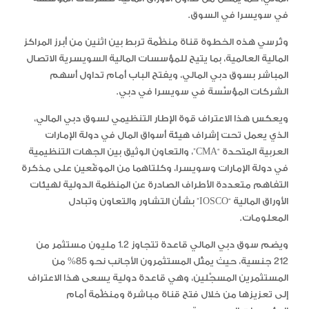
في سويسرا في السوق.
وتُرسي هذه الخطوة قناة منظَّمة تربط بين اثنين من أبرز المراكز
المالية العالمية، بما يتيح للمؤسسات المالية السويسرية الاتصال
المباشر بسوق دبي المالي، ويفتح الباب أمام تداول أسهم
الشركات المؤسَّسة في سويسرا في دبي.
ويعكس هذا الاعتراف قوة الإطار التنظيمي لسوق دبي المالي،
الذي يعمل تحت إشراف هيئة أسواق المال في دولة الإمارات
العربية المتحدة “CMA”، والتعاون الوثيق بين الجهات التنظيمية
في دولة الإمارات وسويسرا، وكلتاهما من الموقّعين على مذكرة
التفاهم متعددة الأطراف الصادرة عن المنظمة الدولية لهيئات
الأوراق المالية “IOSCO” بشأن التشاور والتعاون وتبادل
المعلومات.
ويضم سوق دبي المالي قاعدة تتجاوز 1.2 مليون مستثمر من
212 جنسية، حيث يمثّل المستثمرون الأجانب نحو 85% من
المستثمرين المسجَّلين، وهي قاعدة دولية يسعى هذا الاعتراف
إلى تعزيزها من خلال فتح قناة مباشرة ومنظَّمة أمام