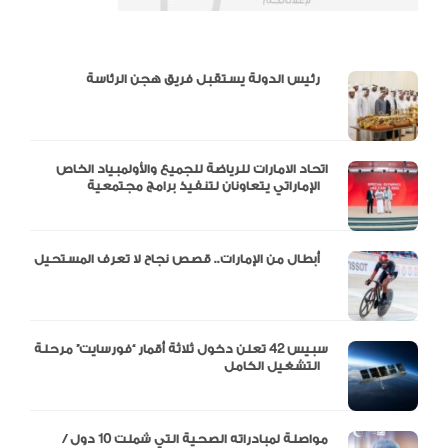
دالية و10 أرقام
رئيس الدولة يستقبل فريق هجن الرئاسة
اتحاد الامارات للرياضة للجميع والأولمبياد الخاص
الإماراتي يتعاونان لتنفيذ برامج مجتمعية
أبطال من الإمارات.. قصص نجاح لا تعرف المستحيل
سبيس 42 تعلن دخول ثلاثة أقمار “فورسايت” مرحلة
التشغيل الكامل
مواصلة لمبادراته الصحية التي شملت 10 دول /