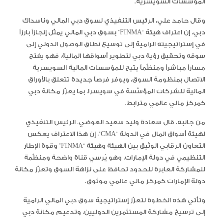
المؤسسات السويسرية.
وقال حامد علي، الرئيس التنفيذي لسوق دبي المالي وناسداك
دبي، إن اعتراف هيئة “FINMA” بسوق دبي المالي يمثّل إنجازاً بارزاً
في إستراتيجيته الرامية إلى توسيع نطاق الوصول الدولي إلى
سوقه وتحقيق رؤية دبي لتطوير أسواقها المالية، فهو يفتح
مساراً مباشراً ومنظَّماً يتيح للمؤسسات المالية السويسرية
الاتصال بمنظومة السوق، ويوفر فرصاً جديدة تتعلق بالأوراق
المالية للشركات المؤسَّسة في سويسرا، بما يعزّز مكانة دبي
كمركز مالي عالمي مترابط.
من جانبه، قال سعادة وليد سعيد العوضي، الرئيس التنفيذي
لهيئة أسواق المال في الدولة “CMA”، إن هذا الاعتراف يعكس
التعاون الرقابي الوثيق بين الهيئة وهيئة “FINMA” وقوة الإطار
التنظيمي في دولة الإمارات، وهو يُرسي قناة واضحة ومنظَّمة
للمشاركة العابرة للحدود تحافظ على نزاهة السوق وتعزّز مكانة
دولة الإمارات كمركز مالي عالمي موثوق.
وتأتي هذه الخطوة لتعزّز إستراتيجية سوق دبي المالي الرامية
إلى ترسيخ مشاركة المستثمرين الدوليين، وتدعيم مكانة دبي